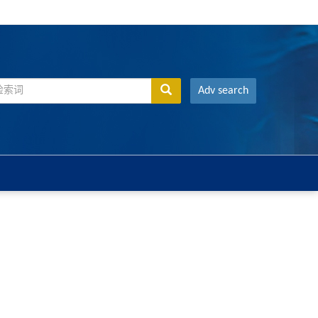
Adv search