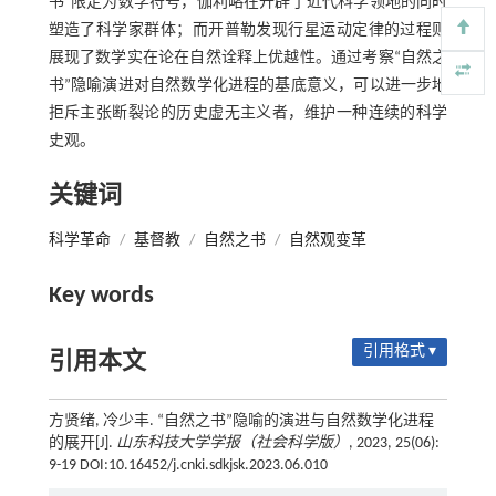
书”限定为数学符号，伽利略在开辟了近代科学领地的同时
塑造了科学家群体；而开普勒发现行星运动定律的过程则
展现了数学实在论在自然诠释上优越性。通过考察“自然之
书”隐喻演进对自然数学化进程的基底意义，可以进一步地
拒斥主张断裂论的历史虚无主义者，维护一种连续的科学
史观。
关键词
科学革命
/
基督教
/
自然之书
/
自然观变革
Key words
引用格式 ▾
引用本文
方贤绪, 冷少丰. “自然之书”隐喻的演进与自然数学化进程
的展开[J].
山东科技大学学报（社会科学版）
, 2023, 25(06):
9-19 DOI:10.16452/j.cnki.sdkjsk.2023.06.010