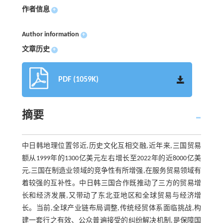
作者信息
+
Author information
+
文章历史
+
PDF (1059K)
摘要
中日韩地理位置邻近,历史文化互相交融,近年来,三国贸易
额从1999年的1300亿美元左右增长至2022年的近8000亿美
元,三国在制造业领域的竞争性有所增强,在服务贸易领域有
着较强的互补性。中日韩三国合作既推动了三方的贸易增
长和经济发展,又带动了东北亚地区和全球贸易与经济增
长。当前,全球产业链布局调整,传统经贸体系面临挑战,构
建一套行之有效、公众普遍接受的纠纷解决机制,是保障国