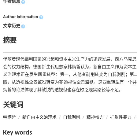
作者信息
+
Author information
+
文章历史
+
摘要
伴随着现代福利国家的兴起和资本主义生产力的迅速发展，西方马克思
会的权力结构。德国新生代思想家韩炳哲认为，新自由主义作为资本主
义治理术正在发生四重转型：第一，从他者剥削转变为自我剥削；第
四，从透视性全景监狱转变为非透视性全景监狱。这四重转型有一个共同
炳哲的论述体现了其敏锐的透视但也存在缺乏现实路径等不足。
关键词
韩炳哲
/
新自由主义治理术
/
自我剥削
/
精神权力
/
扩张性暴力
/
Key words