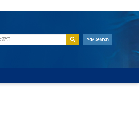
Adv search