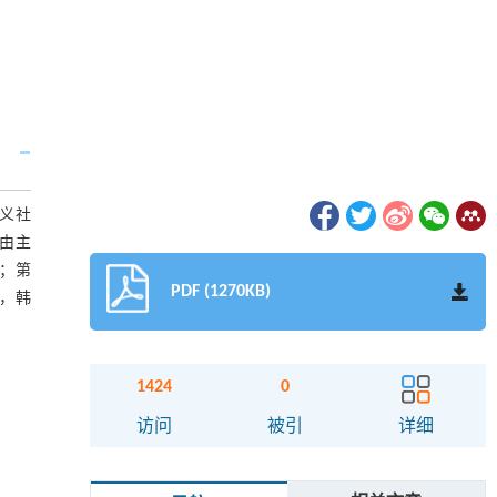
义社
由主
；第
PDF (1270KB)
战，韩
1424
0
访问
被引
详细