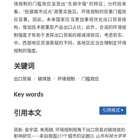
境规制的门槛效应呈现出“东弱中强”的特征；分时段来
看，“低碳城市试点”政策实施后，环境规制的双重门槛效
应显著。因此，未来国家应当更加重视优化出口贸易结
构，增加技术密集型产品出口占比；此外，合适的环境规
制强度才有助于发挥出口贸易的碳减排效应，考虑到东、
中、西部地区资源禀赋的不同，各地区应当合理制定环境
规制的强度。
关键词
出口贸易
/
碳排放
/
环境规制
/
门槛效应
Key words
引用格式 ▾
引用本文
高新, 金宇梁, 朱雨嫣. 环境规制视角下出口贸易对碳排放的
影响研究——来自我国277个城市的证据[J].
山东科技大学学