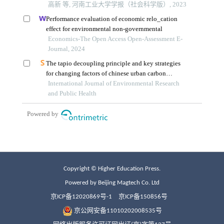
Copyright © Higher Education Press.
Powered by Beijing Magtech Co. Ltd
京ICP备12020869号-1
京ICP备150856号
京公网安备11010202008535号