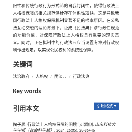
限性和传统行政行为形式论的自我封闭性，使得行政法上
人格权保障的相关规范供给存在体系性短缺，这是导致我
国行政法上人格权保障机制显著不足的根本原因。在公私
法互动交融的理论背景下，证成《民法典》涉行政性规范
的功能价值，对保障行政法上人格权具有重要的现实意
义。同时，正在拟制中的行政法典应当设置专章对行政权
利作出规定，以实现公民权利的系统性保障。
关键词
法治政府
/
人格权
/
民法典
/
行政法典
Key words
引用格式 ▾
引用本文
陶子辰. 行政法上人格权保障的困境与出路[J].
山东科技大
学学报（社会科学版）
, 2024, 26(05): 28-36+46