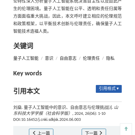
论特性深入分析量子人工智能系统决策自主性以及由此产
生的伦理困境。量子人工智能在公平、透明和责任归属等
方面面临重大挑战，因此，本文呼吁建立相应的伦理规范
和政策框架，以平衡技术创新与伦理责任，确保量子人工
智能技术造福人类。
关键词
量子人工智能
/
意识
/
自由意志
/
伦理责任
/
隐私
Key words
引用格式 ▾
引用本文
刘燊. 量子人工智能中的意识、自由意志与伦理挑战[J].
山
东科技大学学报（社会科学版）
, 2024, 26(06): 1-10
DOI:10.16452/j.cnki.sdkjsk.2024.06.003
上一篇
下一篇