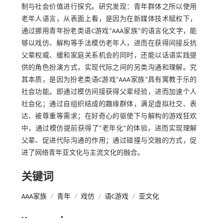
制与社会价值进行探究。研究发现：青年群体之所以使用
老年人语言，从表面上看，是因为在新媒体技术赋权下，
通过挪用青年扮老类语C游戏“AAA家族”的语言化文字，能
够以戏仿、解构等手法模仿老年人，进而在获得间接反抗
父辈权威、缓和家庭关系机会的同时，还能以话语实践提
供的角色扮演方式，实现代际之间的另类沟通和理解。究
其本质，是因为扮老类语C游戏“AAA家族”具有寓教于乐的
社会功能。即通过模仿间接获得父辈经验，进而加速个人
社会化；通过自组织结成的趣缘群体，满足虚拟社交、表
达、被尊重等需求；在好奇心的驱使下与解构的游戏狂欢
中，通过模仿提前获得了“老年化”的体验，进而实现理解
父辈、促进代际沟通的作用；通过碰撞与交融的方式，促
进了网络青年亚文化与主流文化的融合。
关键词
AAA家族
/
青年
/
戏仿
/
语C游戏
/
亚文化