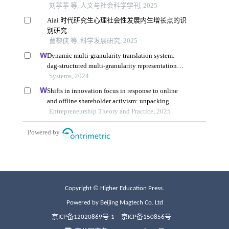
Copyright © Higher Education Press.
Powered by Beijing Magtech Co. Ltd
京ICP备12020869号-1
京ICP备150856号