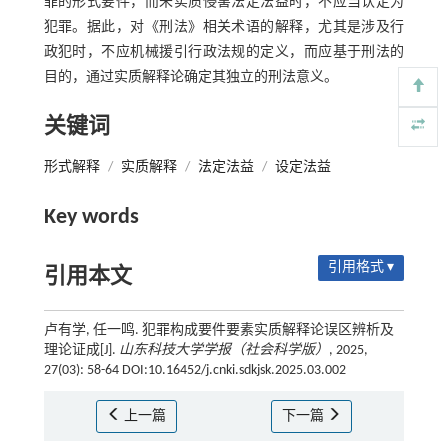
罪的形式要件，而未实质侵害法定法益时，不应当认定为
犯罪。据此，对《刑法》相关术语的解释，尤其是涉及行
政犯时，不应机械援引行政法规的定义，而应基于刑法的
目的，通过实质解释论确定其独立的刑法意义。
关键词
形式解释
/
实质解释
/
法定法益
/
设定法益
Key words
引用格式 ▾
引用本文
卢有学, 任一鸣. 犯罪构成要件要素实质解释论误区辨析及
理论证成[J].
山东科技大学学报（社会科学版）
, 2025,
27(03): 58-64 DOI:10.16452/j.cnki.sdkjsk.2025.03.002
上一篇
下一篇