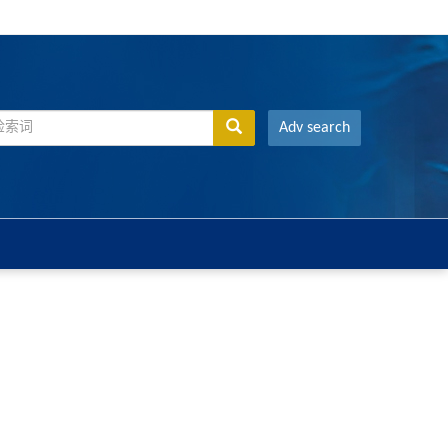
Adv search