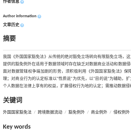
作者信息
+
Author information
+
文章历史
+
摘要
我国《外国国家豁免法》从传统的绝对豁免立场转向有限豁免立场，这
提供的豁免例外在适用于数据领域时存在缺乏对数据商业活动和数据侵
面对数据管辖权争端加剧的形势，须积极利用《外国国家豁免法》保
理；对商业行为的认定标准以“性质说”为优先，以“目的说”为辅助，
个人数据在法律上享有的权益，扩展侵权行为地的认定；需推动数据侵
关键词
外国国家豁免法
/
跨境数据流动
/
豁免例外
/
商业例外
/
侵权例外
Key words