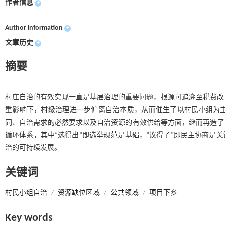
作者信息
+
Author information
+
文章历史
+
摘要
村庄自治的有效实现一直是基层治理的重要问题，根源可追溯至税费改革
重影响下，村级治理进一步偏离自治本质，从而催生了以村民小组为
同、自治需求的必然要求以及自治资源的有效供给等方面，继而再造了
循环体系，其中“选得出”即选举规范是基础，“议得了”即民主协商是
治的可持续发展。
关键词
村民小组自治
/
资源缺位区域
/
公共领域
/
项目下乡
Key words