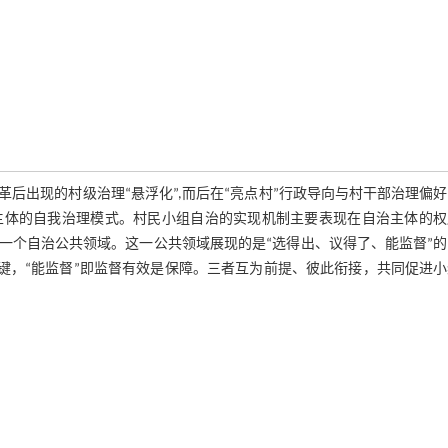
后出现的村级治理“悬浮化”,而后在“亮点村”行政导向与村干部治理偏
主体的自我治理模式。村民小组自治的实现机制主要表现在自治主体的权
一个自治公共领域。这一公共领域展现的是“选得出、议得了、能监督”的
关键，“能监督”即监督有效是保障。三者互为前提、彼此衔接，共同促进