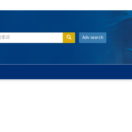
Adv search