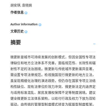
胡安琪, 袁晓婉
作者信息
+
Author information
+
文章历史
+
摘要
微更新是城市可持续发展的创新模式，但因全国性专项法
律缺位和地方立法体系不完善，面临规范性、长效性和辐
射性不足的法治困境。微更新与传统城市更新差异显著，
需设置专项法律规范。检视我国现行微更新的地方立法，
虽呈现精细化治理的演进趋势，但仍存在国家专项立法结
构性缺位、现有法律位阶效力冲突、微更新法定内涵界定
与适用标准混乱、居民发展权保障不足等制度困境。建议
健全微更新立法体系架构，以给付行政及权力下放为双轮
驱动，由传统的管理型制度模式转变为赋能型制度框架，