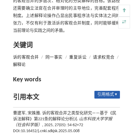
的客观合并的多层次、相对化的分类解释的目标。该路径
还需要确立法官在合并审理时的主导地位，完善配套程序
制度。上述解释论操作凸显出民事程序法与实体法之间的
张力，不仅有利于激活诉的客观合并制度，同时能够缓和
当前理论与实践之间的矛盾。
关键词
诉的客观合并
/
同一事实
/
重复诉讼
/
请求权竞合
/
解释论
Key words
引用格式 ▾
引用本文
曹建军, 宋姝雅. 诉的客观合并之类型化研究——基于《民
诉法解释》第221条的解释论分析[J].
山东科技大学学报
（社会科学版）
, 2025, 27(05): 54-62+72
DOI:10.16452/j.cnki.sdkjsk.2025.05.008