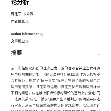
论分析
曹建军, 宋姝雅
作者信息
+
Author information
+
文章历史
+
摘要
从一次性解决纠纷的理念出发，诉的客观合并应当发挥避
免矛盾判决的功能。《民诉法解释》第221条作为诉的客观
合并规范，规定了“同一事实”标准，导致了诉的客观合并
适用范围狭窄，且在实务运用中存在定位不清和适用标准
不明的问题。应在维持旧诉讼标的理论的基础上，划定“同
一法律关系”标准，辅以“避免产生矛盾判决”的功能导向进
行审查，从三个层面重新解构诉的客观合并，以实现对诉