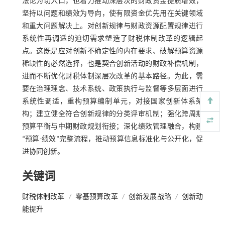
法论为切入口，也着力推动深层次的财政资金提质增效，
坚持以问题和绩效为导向，使有限资金优先用在关键领域
和重大问题解决上。对创新规律与财政资源配置规律进行
系统性再调适的迫切需求塑造了财税体制改革的逻辑起
点。这既是应对创新不确定性的内在要求、破解预算资源
稀缺性的必然选择，也是契合创新活动的财政补偿机制，
进而不断优化财税体制深层次改革的基本路径。为此，需
要在治理理念、技术系统、政策执行与监督等多层面进行
系统性调适，重构预算编制单元，对接国家创新体系架
构；建立健全符合创新规律的分类评审机制；强化跨周期
预算平衡与中期财政规划衔接；深化绩效管理融合，构建
“预算-绩效”完整流程，推动预算信息标准化与公开化，促
进协同创新。
关键词
财税体制改革
/
零基预算改革
/
创新发展战略
/
创新动
能提升