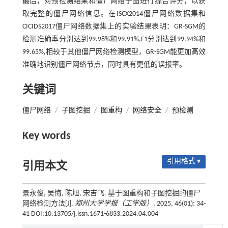
最后，对预检测结果和僵尸网络子图进行综合评分，以获
取完整的僵尸网络信息。在ISCX2014僵尸网络数据集和
CICIDS2017僵尸网络数据集上的实验结果表明：GR-SGM的
检测准确率分别达到99.98%和99.91%,F1分别达到99.94%和
99.65%,相较于其他僵尸网络检测模型，GR-SGM能更加高效
准确地识别僵尸网络节点，同时具有更低的误报率。
关键词
僵尸网络
/
子图挖掘
/
图重构
/
网络安全
/
预检测
Key words
引用格式 ▾
引用本文
景永俊, 吴悔, 陈旭, 宋吉飞. 基于图重构和子图挖掘的僵尸
网络检测方法[J].
郑州大学学报（工学版）
, 2025, 46(01): 34-
41 DOI:10.13705/j.issn.1671-6833.2024.04.004