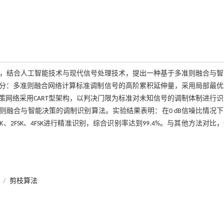
题，结合人工智能技术与现代信号处理技术，提出一种基于多准则融合与智
分：多准则融合网络计算标准调制信号的高阶累积延伸量，采用局部最优
网络采用CART型架构，以判决门限为标准对未知信号的调制体制进行
融合与智能决策的调制识别算法。实验结果表明：在0 dB信噪比情况
K、8PSK、2FSK、4FSK进行精准识别，综合识别率达到99.4%。与其他方法对比
/
剪枝算法