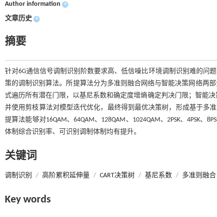
Author information
+
文章历史
+
摘要
针对6G通信信号调制识别阶数要求高、低信噪比环境调制识别难的问
策的调制识别算法。所提算法分为多准则融合网络与智能决策网络两部
式遍历所有潜在门限，以基尼系数和确定度增熵确定判决门限；智能决策
并使用剪枝算法对模型迭代优化，最终得到最优决策树，形成基于多准则
提算法能够对16QAM、64QAM、128QAM、1024QAM、2PSK、4PS
体制综合识别率、可识别调制体制均有提升。
关键词
调制识别
/
高阶累积延伸量
/
CART决策树
/
基尼系数
/
多准则融合
Key words