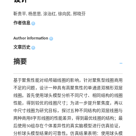
靳贵平, 杨思思, 涂治红, 徐向民, 邢晓芬
作者信息
+
Author information
+
文章历史
+
摘要
基于聚焦性能对经颅磁线圈的影响，针对聚焦型线圈商用
不足的问题，设计一种具有高聚焦性的单通道双梯形双层
线圈。首先使用球头模型分析不同尺寸、相同结构的线圈
性能，得到较优的线圈尺寸；为进一步提升聚焦度，再以
中尺寸线圈为研究目标，探讨五种不同结构的双层线圈与
两种商用8字形线圈的性能差异，得到最优线圈的结构；最
后使用50组存在个体差异性的真实脑模型进行仿真验证，
分析球头模型结果的可靠性。仿真结果表明：使用球头模