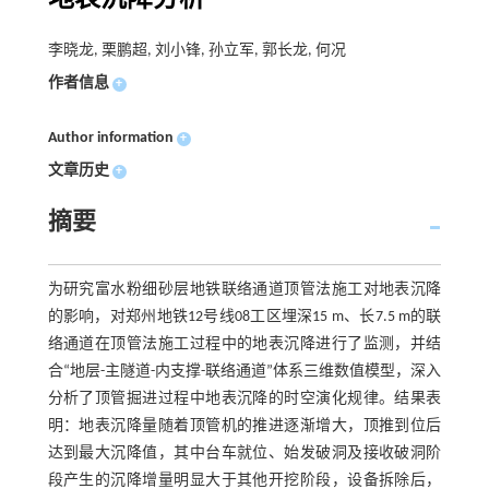
李晓龙, 栗鹏超, 刘小锋, 孙立军, 郭长龙, 何况
作者信息
+
Author information
+
文章历史
+
摘要
为研究富水粉细砂层地铁联络通道顶管法施工对地表沉降
的影响，对郑州地铁12号线08工区埋深15 m、长7.5 m的联
络通道在顶管法施工过程中的地表沉降进行了监测，并结
合“地层-主隧道-内支撑-联络通道”体系三维数值模型，深入
分析了顶管掘进过程中地表沉降的时空演化规律。结果表
明：地表沉降量随着顶管机的推进逐渐增大，顶推到位后
达到最大沉降值，其中台车就位、始发破洞及接收破洞阶
段产生的沉降增量明显大于其他开挖阶段，设备拆除后，