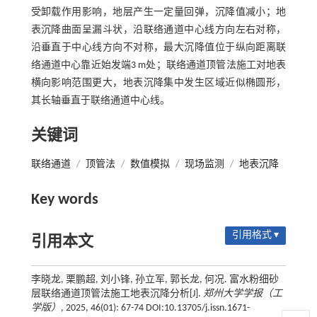
受卸载作用影响，地层产生一定量回弹，沉降值减小；地
表沉降曲面呈漏斗状，沿联络通道中心线方向左右对称，
沿垂直于中心线方向不对称，最大沉降值位于纵向距离联
络通道中心靠近始发端3 m处；联络通道顶管法施工对地表
横向影响范围更大，地表沉降集中发生区域近似椭圆形，
其长轴垂直于联络通道中心线。
关键词
联络通道
/
顶管法
/
数值模拟
/
现场监测
/
地表沉降
Key words
引用格式 ▾
引用本文
李晓龙, 栗鹏超, 刘小锋, 孙立军, 郭长龙, 何况. 富水粉细砂
层联络通道顶管法施工地表沉降分析[J].
郑州大学学报（工
学版）
, 2025, 46(01): 67-74 DOI:10.13705/j.issn.1671-