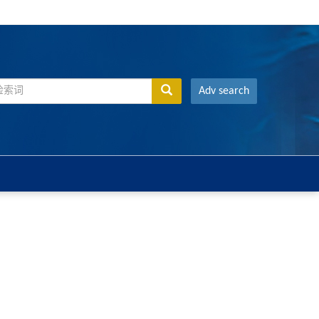
Adv search