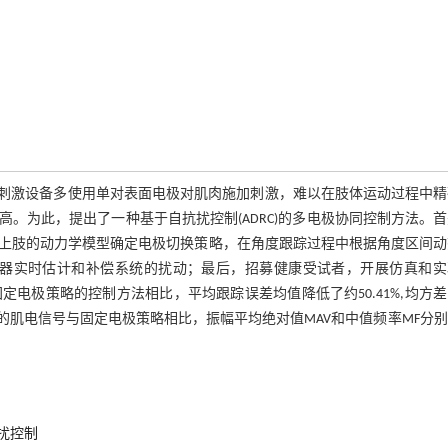
性电刺激设备多使用单对表面电极对肌肉施加刺激，难以在肢体运动过程中
。为此，提出了一种基于自抗扰控制(ADRC)的多电极协同控制方法。
上肢的动力学模型确定电极切换策略，在角度跟踪过程中根据角度区间动
制器实时估计和补偿系统的扰动；最后，招募健康受试者，开展仿真和实
电极策略的控制方法相比，平均跟踪误差均值降低了约50.41%,均方
略的肌电信号与固定电极策略相比，振幅平均绝对值MAV和中值频率MF分
扰控制