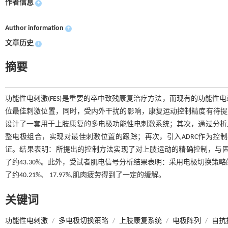
作者信息
+
Author information
+
文章历史
+
摘要
功能性电刺激(FES)是重要的卒中致残康复治疗方法，而现有的功能
位最佳刺激位置，同时，受内外干扰的影响，康复运动控制精度有待提高
设计了一套用于上肢康复的多电极功能性电刺激系统；其次，通过分析
整电极组合，实现对最佳刺激位置的跟踪；再次，引入ADRC作为控
证。结果表明：所提出的控制方法实现了对上肢运动的精确控制，与固定
了约43.30%。此外，受试者肌电信号分析结果表明：采用电极切换策
了约40.21%、 17.97%,肌肉疲劳得到了一定的缓解。
关键词
功能性电刺激
/
多电极切换策略
/
上肢康复系统
/
电极阵列
/
自抗