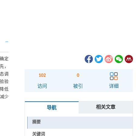
精确定
首先，
态调
102
0
验验
访问
被引
详细
差降低
别减少
相关文章
导航
摘要
关键词