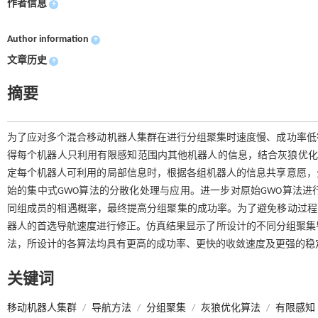
作者信息
+
Author information
+
文章历史
+
摘要
为了应对多个混合移动机器人集群在进行分组聚集时速度慢、成功率低
得每个机器人只利用有限感知范围内其他机器人的信息，结合灰狼优化(
定每个机器人可利用的局部信息时，根据各组机器人的信息共享意愿，
始的集中式GWO算法的分散化处理与应用。进一步对原始GWO算法
同组成员的相遇概率，最终提高分组聚集的成功率。为了避免移动过程中
器人的首选导航速度进行修正。仿真结果显示了所设计的不同分组聚集导
法，所设计的各算法均具有更高的成功率、更快的收敛速度及更强的稳
关键词
移动机器人集群
/
导航方法
/
分组聚集
/
灰狼优化算法
/
有限感知