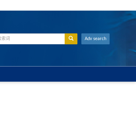
Adv search