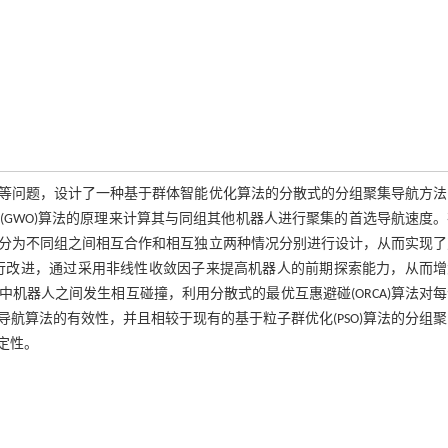
等问题，设计了一种基于群体智能优化算法的分散式的分组聚集导航方法
GWO)算法的原理来计算其与同组其他机器人进行聚集的首选导航速度
分为不同组之间相互合作和相互独立两种情况分别进行设计，从而实现了
进行改进，通过采用非线性收敛因子来提高机器人的前期探索能力，从而增
机器人之间发生相互碰撞，利用分散式的最优互惠避碰(ORCA)算法对
航算法的有效性，并且相较于现有的基于粒子群优化(PSO)算法的分组
定性。