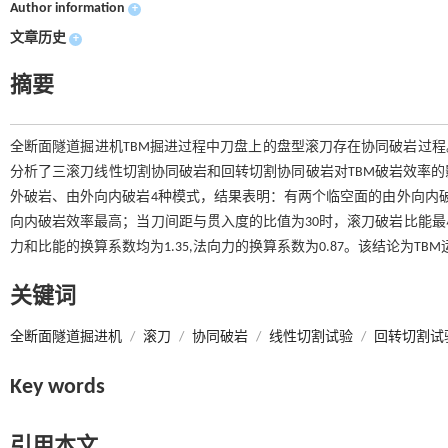
Author information
+
文章历史
+
摘要
全断面隧道掘进机TBM掘进过程中刀盘上的盘型滚刀存在协同破岩过程
分析了三滚刀线性切割协同破岩和回转切割协同破岩对TBM破岩效率
外破岩、由外向内破岩4种模式，结果表明：有两个临空面的由外向内
向内破岩效率最高；当刀间距与贯入度的比值为30时，滚刀破岩比能
力和比能的换算系数均为1.35,法向力的换算系数为0.87。该结论为
关键词
全断面隧道掘进机
/
滚刀
/
协同破岩
/
线性切割试验
/
回转切割试
Key words
引用本文