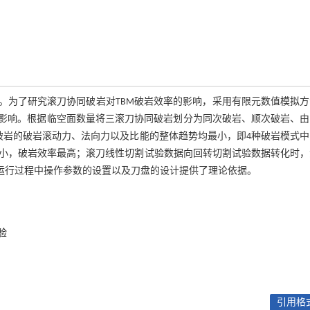
。为了研究滚刀协同破岩对TBM破岩效率的影响，采用有限元数值模拟
的影响。根据临空面数量将三滚刀协同破岩划分为同次破岩、顺次破岩、由
破岩的破岩滚动力、法向力以及比能的整体趋势均最小，即4种破岩模式中
最小，破岩效率最高；滚刀线性切割试验数据向回转切割试验数据转化时，
TBM运行过程中操作参数的设置以及刀盘的设计提供了理论依据。
验
引用格式