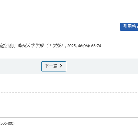
引用格式
控制[J].
郑州大学学报（工学版）
, 2025, 46(06): 66-74
下一篇
5400)