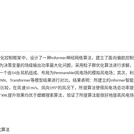
制框架中，设计了一种Informer神经网络算法，建立了面向偏航控
为决策变量的场级输出功率最大化问题，采用粒子群优化算法进行求解，
14台风机组成、布局为Penmanshiel风电场的模拟风电场；其次，
N、Transformer等模型结果进行对比。结果表明：所建立的Informer智
，在风速10 m/s、风向195°的风况下，所提算法使得风电场总功率
2.97 kW,提升效果均优于螳螂搜索算法，验证了所提算法能很好地提高风电
化算法