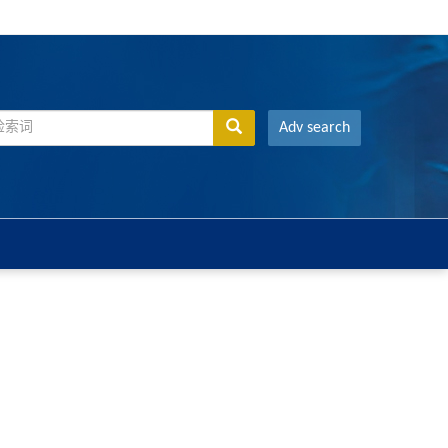
Adv search