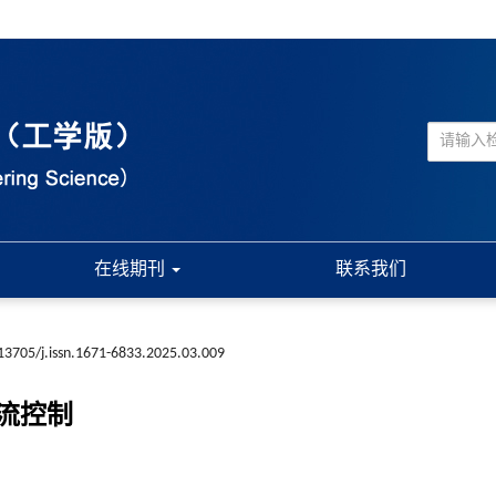
在线期刊
联系我们
13705/j.issn.1671-6833.2025.03.009
流控制