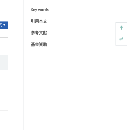
Key words
引用本文
 ▾
参考文献
基金资助