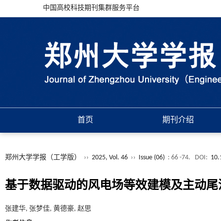
中国高校科技期刊集群服务平台
首页
期刊介绍
郑州大学学报（工学版）
››
2025, Vol. 46
››
Issue (06)
: 66 -74.
DOI:
10.
基于数据驱动的风电场等效建模及主动尾
张建华, 张梦佳, 黄德豪, 赵思