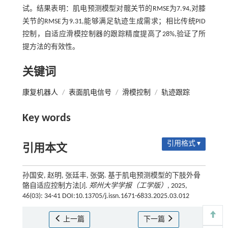
试。结果表明：肌电预测模型对髋关节的RMSE为7.94,对膝
关节的RMSE为9.31,能够满足轨迹生成需求；相比传统PID
控制，自适应滑模控制器的跟踪精度提高了28%,验证了所
提方法的有效性。
关键词
康复机器人
/
表面肌电信号
/
滑模控制
/
轨迹跟踪
Key words
引用格式 ▾
引用本文
孙国安, 赵明, 张廷丰, 张弼. 基于肌电预测模型的下肢外骨
骼自适应控制方法[J].
郑州大学学报（工学版）
, 2025,
46(03): 34-41 DOI:10.13705/j.issn.1671-6833.2025.03.012
上一篇
下一篇