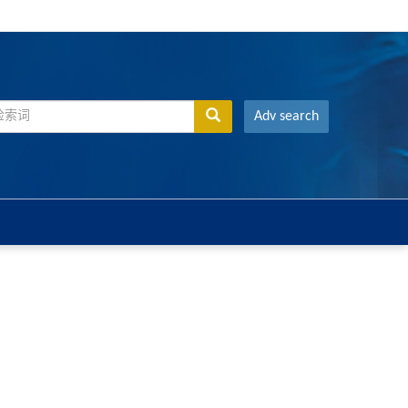
Adv search