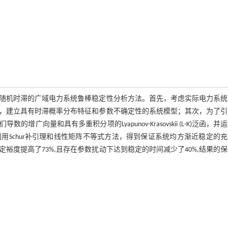
随机时滞的广域电力系统鲁棒稳定性分析方法。首先，考虑实际电力系统
，建立具有时滞概率分布特征和参数不确定性的系统模型；其次，为了引
量和具有多重积分项的Lyapunov-Krasovskii (L-K)泛函，并
Schur补引理和线性矩阵不等式方法，得到保证系统均方渐近稳定的
度提高了73%,且存在参数扰动下达到稳定的时间减少了40%,结果的