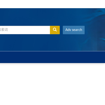
Adv search