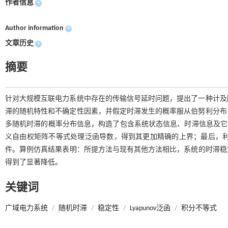
作者信息
+
Author information
+
文章历史
+
摘要
针对大规模互联电力系统中存在的传输信号延时问题，提出了一种计及
滞的随机特性和不确定性因素，并假定时滞发生的概率服从伯努利分布
多随机时滞的概率分布信息，构造了包含系统状态信息、时滞信息及它们导数的增广向
义自由权矩阵不等式处理泛函导数，得到其更加精确的上界；最后，利用
件。算例仿真结果表明：所提方法与现有其他方法相比，系统的时滞稳定裕
得到了显著降低。
关键词
广域电力系统
/
随机时滞
/
稳定性
/
Lyapunov泛函
/
积分不等式