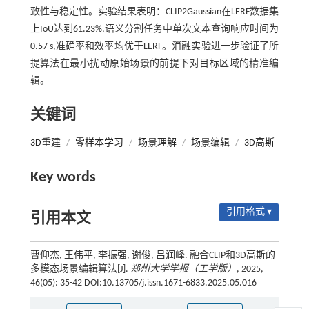
致性与稳定性。实验结果表明：CLIP2Gaussian在LERF数据集
上IoU达到61.23%,语义分割任务中单次文本查询响应时间为
0.57 s,准确率和效率均优于LERF。消融实验进一步验证了所
提算法在最小扰动原始场景的前提下对目标区域的精准编
辑。
关键词
3D重建
/
零样本学习
/
场景理解
/
场景编辑
/
3D高斯
Key words
引用格式 ▾
引用本文
曹仰杰, 王伟平, 李振强, 谢俊, 吕润峰. 融合CLIP和3D高斯的
多模态场景编辑算法[J].
郑州大学学报（工学版）
, 2025,
46(05): 35-42 DOI:10.13705/j.issn.1671-6833.2025.05.016