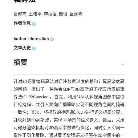
曹仰杰, 王伟平, 李振强, 谢俊, 吕润峰
作者信息
+
Author information
+
文章历史
+
摘要
针对3D场景编辑算法对标注数据过度依赖和计算复杂度高
的问题，提出了一种融合CLIP与3D高斯的多模态场景编辑
算法(CLIP2Gaussian)。首先，利用SAM从多视角图像中提取
目标掩码，并引入双向传播策略实现不同视角之间的掩码
一致性；其次，将提取的掩码通过CLIP进行语义标签分配，
并映射到3D高斯点，实现3D场景的语义嵌入；最后，采用
可微分渲染机制对3D高斯参数进行优化，同时引入空间一
致性正则化策略，通过聚类增强语义标签在3D空间中的一