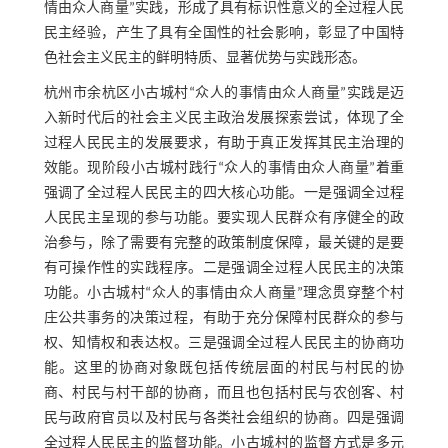
情由众人商量”实践，形成了具有标识性意义的全过程人民
民主经验，产生了具有全国性的社会影响，彰显了中国特
色社会主义民主的鲜明特质、显著优势与实践形态。
杭州市余杭区小古城村“众人的事情由众人商量”实践是迈
入新时代后的社会主义民主政治发展探索尝试，体现了全
过程人民民主的发展要求，有助于真正发挥其民主治理的
效能。现阶段小古城村践行“众人的事情由众人商量”着重
强调了全过程人民民主的四大核心功能。一是强调全过程
人民民主呈现的参与功能。要实现人民群众有序健全的政
治参与，除了需要有完整的政策制度保障，最关键的是要
有可操作性的实践程序。二是强调全过程人民民主的决策
功能。小古城村“众人的事情由众人商量”理念贯穿整个村
庄公共事务的决策过程，有助于充分保障村民群众的参与
权、知情权和表达权。三是强调全过程人民民主的协商功
能。这里的协商对象既包括传统层面的村民与村民的协
商、村民与村干部的协商，而且也包括村民与农创客、村
民与政府官员以及村民与各类社会组织的协商。四是强调
全过程人民民主的监督功能。小古城村的监督方式是多元