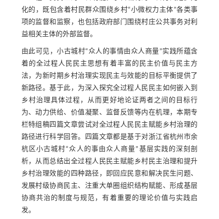
化的，既包含着村民群众围绕乡村“小微权力主体”各类事
项的监督和监察，也包括政府部门围绕村庄公共事务对利
益相关主体的外部监督。
由此可见，小古城村“众人的事情由众人商量”实践所蕴含
着的全过程人民民主思想有着丰富的民主价值与民主方
法，为新时期乡村治理实现民主与效能的目标平衡提供了
新路径。基于此，为深入探究全过程人民民主如何嵌入到
乡村治理具体过程，从而更好地论证两者之间的目标行
为、动力供给、价值凝聚、监督反馈等内在机理，本期专
栏特组稿四篇文章尝试对全过程人民民主赋能乡村治理的
路径进行科学回答。四篇文章都是基于对浙江省杭州市余
杭区小古城村“众人的事由众人商量”基层实践的深刻剖
析，从而总结出全过程人民民主赋能乡村民主治理和提升
乡村治理效能的四种路径，即回应民意和解决民生问题、
发展村级协商民主、注重大单圈组织结构赋能、形成基层
协商共治的制度与规范，有着重要的理论价值与实践启
发。