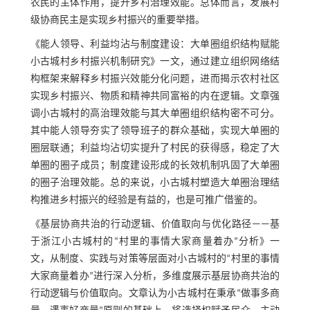
农民的主体作用，提升乡村治理效能。总体而言，发展村
级协商民主是实现乡村振兴的重要举措。
《能人领导、利益均沾与制度建设：大单圈组织结构赋能
小古城村乡村振兴机制研究》一文，通过建立组织网络结
构框架来解释乡村振兴效能分化问题，进而揭示农村社区
实现乡村振兴、物质和精神共同富裕的内在逻辑。文章强
调小古城村的高治理效能与其大单圈组织结构密不可分。
其中能人领导夯实了领导班子的群众基础，实现大单圈的
圈层联通；利益均沾切实提升了村民的获得感，稳定了大
单圈的圈子成员；制度建设形成的长效机制巩固了大单圈
的圈子治理效能。总的来说，小古城村塑造大单圈治理结
构推进乡村振兴的经验是有益的，也是可推广借鉴的。
《基层协商共治的行动逻辑、价值取向与优化路径——基
于浙江小古城村的“村里的事情大家商量着办”分析》一
文，从制度、实践与对策等层面对小古城村的“村里的事情
大家商量着办”进行深入分析，多维度展示基层协商共治的
行动逻辑与价值取向。文章认为小古城村在秉承“做事多商