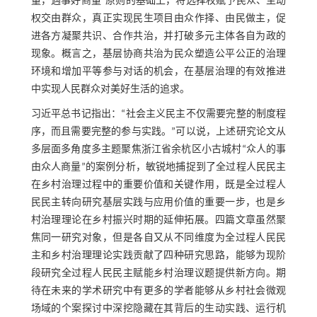
量，遇事好商量”原则的基础上，将选择权赋予民众、主动
权交由群众，真正实现民生项目由众作择、由民做主，促
进各方凝聚共识、合作共治，并打破多元主体各自为政的
现象。概言之，基层协商共治为民众塑造公平公正的治理
环境和增加平等参与对话的机会，在基层治理的有效推进
中实现人民群众对美好生活的追求。
习近平总书记指出：“社会主义民主不仅需要完整的制度程
序，而且需要完整的参与实践。”可以说，上述研究论文从
多层面多角度多主题聚焦浙江省余杭区小古城村“众人的事
由众人商量”的案例分析，敏锐地捕捉到了全过程人民民主
在乡村治理过程中的重要价值和关键作用，既是全过程人
民民主转向研究基层实践与应用价值的重要一步，也是乡
村治理理论在乡村振兴时期的延伸拓展。四篇文章虽然聚
焦同一研究对象，但是各自又从不同维度为全过程人民民
主和乡村治理理论实践贡献了四种研究思路，能够为现阶
段研究全过程人民民主赋能乡村治理议题提供新方向。期
待在未来的学术研究中有更多的学者能够从乡村社会微观
场域的个案探讨中深挖隐藏在其背后的生动实践、运行机