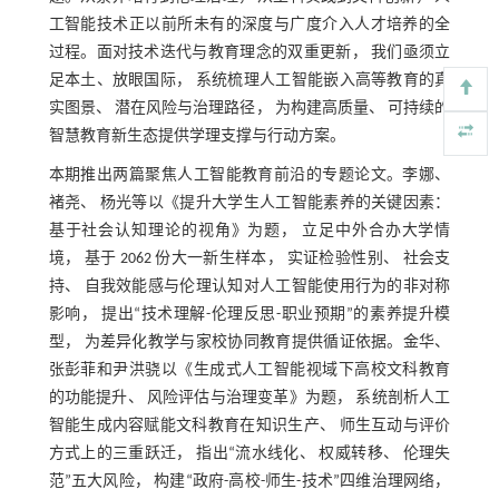
工智能技术正以前所未有的深度与广度介入人才培养的全
过程。面对技术迭代与教育理念的双重更新， 我们亟须立
足本土、放眼国际， 系统梳理人工智能嵌入高等教育的真
实图景、 潜在风险与治理路径， 为构建高质量、 可持续的
智慧教育新生态提供学理支撑与行动方案。
本期推出两篇聚焦人工智能教育前沿的专题论文。李娜、
褚尧、 杨光等以《提升大学生人工智能素养的关键因素：
基于社会认知理论的视角》为题， 立足中外合办大学情
境， 基于 2062 份大一新生样本， 实证检验性别、 社会支
持、 自我效能感与伦理认知对人工智能使用行为的非对称
影响， 提出“技术理解-伦理反思-职业预期”的素养提升模
型， 为差异化教学与家校协同教育提供循证依据。金华、
张彭菲和尹洪骁以《生成式人工智能视域下高校文科教育
的功能提升、 风险评估与治理变革》为题， 系统剖析人工
智能生成内容赋能文科教育在知识生产、 师生互动与评价
方式上的三重跃迁， 指出“流水线化、 权威转移、 伦理失
范”五大风险， 构建“政府-高校-师生-技术”四维治理网络，