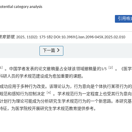
otential category analysis
引用格式
教育管理
, 2025, 11(02): 175-182 DOI:10.3969/j.issn.2096-045X.2025.02.010
下一篇
1
］
［
2
］
。中国学者发表的论文撤稿量占全球该领域撤稿量的1/5
。《医学
科研人员的学术规范建设成为愈加重要的课题。
vior，TPB）被成功应用于多种行为改变。该理论认为，行为意向是个体执行某项行为
［
4
］
规范和感知行为控制决定
。学术规范行为一定程度上也受其行为意向
计划行为理论可能成为分析研究生学术规范行为的一个新思路。本研究基
特征，为医学院校开展研究生学术规范教育提供参考。