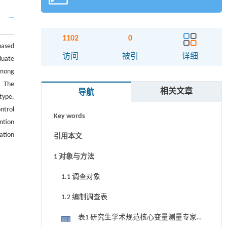
1102
0
based
摘要
访问
被引
详细
duate
among
Abstract
s
The
相关文章
导航
关键词
type,
ntrol
Key words
ntion
ation
引用本文
1 对象与方法
1.1 调查对象
1.2 编制调查表
表1 研究生学术规范核心变量测量专家