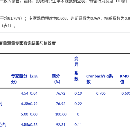
一致的条目。最终，形成研究生学术规范调查表，包含行为态度（10条
81.78%）；专家熟悉程度为0.808，判断系数为0.969，权威系数为0.8
（
表1
）。
心变量测量专家咨询结果与信效度
变
异
系
专家赋分（
x
±
s
，
满分
Cronbach’s α系
KMO
数
分）
（%）
数
值
4.54±0.84
76.92
0.19
0.705
0.69
刊
4.38±0.92
76.92
0.22
5.00±0.00
100.00
0
范的
4.85±0.53
92.31
0.11