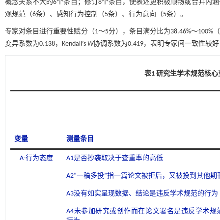
概念关系不大的6个条目；修订8个条目，使表述更积极顺畅或合并内涵
观规范（6条）、感知行为控制（5条）、行为意向（5条）。
专家对条目进行重要性赋分（1～5分），条目满分比为38.46%～100%（平均
变异系数为0.138，Kendall’s
W
协调系数为0.419，表明专家间一致性较好
表1 研究生学术规范核
变量
测量条目
A-行为态度
A1是否抄袭取决于查重率的高低
A2“一稿多投”指一篇论文被拒后，又被投到其他期
A3没有如实呈现数据、结论是违反学术规范的行为
A4未参加研究或创作而在论文署名是违反学术规