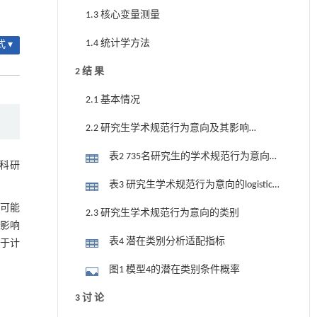
咨询结果与信效度
1.3 核心变量测量
1.4 统计学方法
 ▾
2 结 果
2.1 基本情况
2.2 研究生学术规范行为意向及其影响
因素
表2 735名研究生的学术规范行为意向
科研
(n（%）)
表3 研究生学术规范行为意向的logistic
回归分析
的可能
2.3 研究生学术规范行为意向的类别
影响
表4 潜在类别分析适配指标
于计
图1 模型4的潜在类别条件概率
3 讨 论