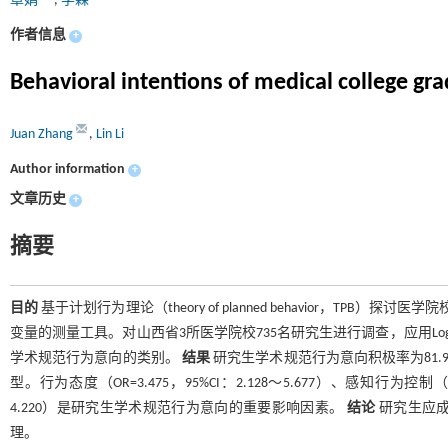
章娟
,
李霖
作者信息
+
Behavioral intentions of medical college g
Juan Zhang
,
Lin Li
Author information
+
文章历史
+
摘要
目的
基于计划行为理论（theory of planned behavior，TP
变量的测量工具。对山西省3所医学院校735名研究生进行调查，应用Lo
学术规范行为意向的类别。
结果
研究生学术规范行为意向积极率为81.
型。行为态度（OR=3.475，95%CI：2.128～5.677）、感知行为控制（OR=3
4.220）是研究生学术规范行为意向的重要影响因素。
结论
研究生应成
理。