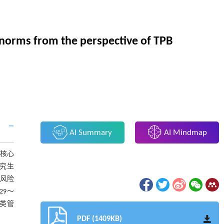
 norms from the perspective of TPB
AI Summary
AI Mindmap
核心
研究生
高风险
29～
类管
PDF (1409KB)