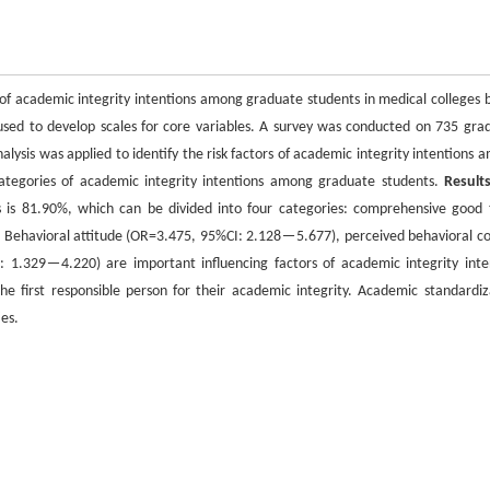
cs of academic integrity intentions among graduate students in medical colleges 
ed to develop scales for core variables. A survey was conducted on 735 gra
alysis was applied to identify the risk factors of academic integrity intentions 
categories of academic integrity intentions among graduate students.
Result
ns is 81.90%, which can be divided into four categories: comprehensive good 
e. Behavioral attitude (OR=3.475, 95%CI: 2.128－5.677), perceived behavioral co
1.329－4.220) are important influencing factors of academic integrity inte
 first responsible person for their academic integrity. Academic standardiz
ies.