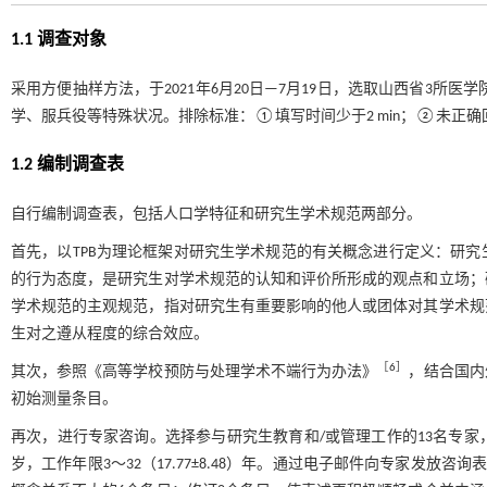
1.1 调查对象
采用方便抽样方法，于2021年6月20日—7月19日，选取山西省3所
学、服兵役等特殊状况。排除标准：①填写时间少于2 min；②未正确回答
1.2 编制调查表
自行编制调查表，包括人口学特征和研究生学术规范两部分。
首先，以TPB为理论框架对研究生学术规范的有关概念进行定义：研
的行为态度，是研究生对学术规范的认知和评价所形成的观点和立场；
学术规范的主观规范，指对研究生有重要影响的他人或团体对其学术规
生对之遵从程度的综合效应。
［
6
］
其次，参照《高等学校预防与处理学术不端行为办法》
，结合国内
初始测量条目。
再次，进行专家咨询。选择参与研究生教育和/或管理工作的13名专家，其中
岁，工作年限3～32（17.77±8.48）年。通过电子邮件向专家发放