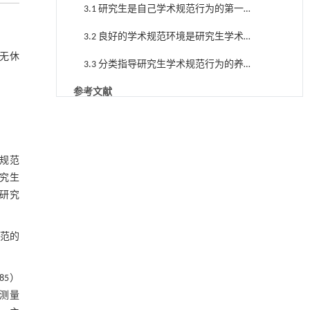
3.1 研究生是自己学术规范行为的第一
责任人
3.2 良好的学术规范环境是研究生学术
规范行为养成的沃土
②无休
3.3 分类指导研究生学术规范行为的养
成
参考文献
降温路面涂层混合反射行为及其对道路光环境
[1]
作者贡献声明
安全的影响研究
Engineering
. 2026, Vol.58(3): 1-303
基金资助
规范
https://doi.org/10.1016/j.eng.2025.06.014
究生
用于宽浓度范围高效捕集CO₂及低能耗再生的新
[2]
研究
型酮基IPDA相变吸收剂
Engineering
. 2026, Vol.58(3): 1-303
https://doi.org/10.1016/j.eng.2025.05.008
范的
基于均相催化剂的两段式水热液化实现丙烯腈-
[3]
丁二烯-苯乙烯共聚物的分步脱氮与液化
85）
Engineering
. 2026, Vol.58(3): 1-303
与测量
https://doi.org/10.1016/j.eng.2025.12.037