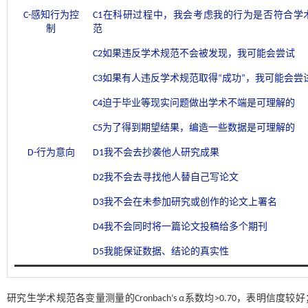
C-感知行为控
C1在科研过程中，我会考虑我的行为是否符合学
制
范
C2如果违反学术规范不会被发现，我可能会尝试
C3如果有人违反学术规范取得“成功”，我可能会尝
C4迫于毕业等现实问题做出学术不端是可理解的
C5为了得到期望结果，编造一些数据是可理解的
D-行为意向
D1我不会去抄袭他人研究成果
D2我不会去寻找他人替自己写论文
D3我不会在未参加研究或创作的论文上署名
D4我不会同时将一篇论文投稿给多个期刊
D5我能保证数据、结论的真实性
研究生学术规范各变量测量的Cronbach’s
α
系数均>0.70，表明信度较好