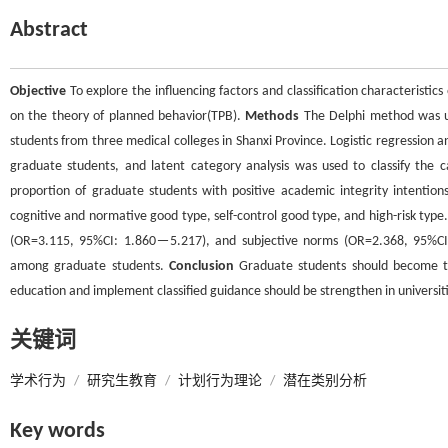
Abstract
Objective
To explore the influencing factors and classification characteristi
on the theory of planned behavior(TPB).
Methods
The Delphi method was us
students from three medical colleges in Shanxi Province. Logistic regression an
graduate students, and latent category analysis was used to classify the 
proportion of graduate students with positive academic integrity intentio
cognitive and normative good type, self-control good type, and high-risk typ
(OR=3.115, 95%CI: 1.860－5.217), and subjective norms (OR=2.368, 95%CI: 
among graduate students.
Conclusion
Graduate students should become the
education and implement classified guidance should be strengthen in universit
关键词
学术行为
/
研究生教育
/
计划行为理论
/
潜在类别分析
Key words