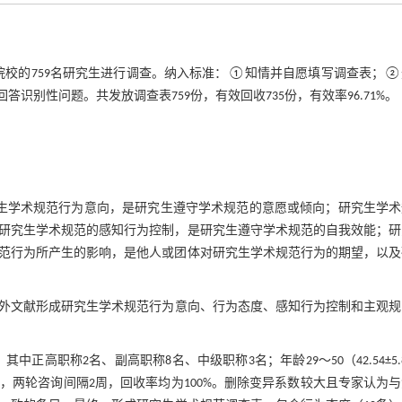
医学院校的759名研究生进行调查。纳入标准：①知情并自愿填写调查表；
识别性问题。共发放调查表759份，有效回收735份，有效率96.71%。
究生学术规范行为意向，是研究生遵守学术规范的意愿或倾向；研究生学术
研究生学术规范的感知行为控制，是研究生遵守学术规范的自我效能；研
范行为所产生的影响，是他人或团体对研究生学术规范行为的期望，以及
外文献形成研究生学术规范行为意向、行为态度、感知行为控制和主观规
正高职称2名、副高职称8名、中级职称3名；年龄29～50（42.54±5.
咨询表，两轮咨询间隔2周，回收率均为100%。删除变异系数较大且专家认为