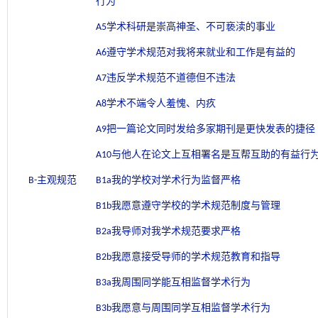
行为
A5学术科研是崇高神圣、不可亵渎的事业
A6遵守学术规范对我将来就业和工作是有益的
A7违反学术规范不道德但不违法
A8学术不端令人羞愧、内疚
A9把一篇论文同时发给多家期刊是更快发表的捷径
A10与他人在论文上互相署名是互帮互助的有益行
B-主观规范
B1a我的学校对学术行为监督严格
B1b我愿意遵守学校的学术规范制度与管理
B2a我导师对我学术规范要求严格
B2b我愿意接受导师的学术规范教育和指导
B3a我周围同学能互相监督学术行为
B3b我愿意与周围同学互相监督学术行为