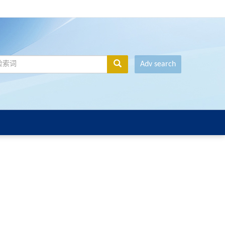
Adv search