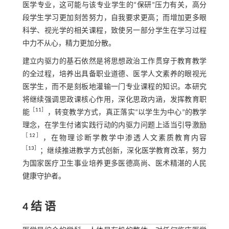
医学专业，这可能与该专业学生的“保研”压力有关，高分
段学生学习更加刻苦努力，自我要求更高；而增加更多眼
科学、视光学的相关课程，致使另一部分学生在学习过程
中力不从心，精力更加分散。
建立内驱力的基石依然是将思想政治工作贯穿于教育教学
的全过程，培养出具备职业道德、医学人文素养的眼视光
医学生，而不是刻板地灌输一门专业课程的知识。本研究
将继续强调思政课核心作用，深化思政内涵，发挥教育职
［
11
］
能
，转变教学方式，真正落实“以学生为中心”的教学
理念，在学生付诸实践行动的内驱力问题上适当引导激励
［
12
］
，在物理诊断学教学中渗透人文素质教育内容
［
13
］
；继续推进教学方式创新，深化医学教育改革，努力
为国家医疗卫生事业培养更多医德高尚、医术精湛的人民
健康守护者。
4 结 语