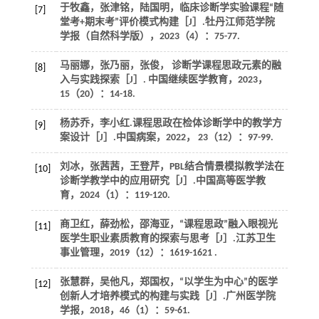
于牧鑫，张津铭，陆国明，临床诊断学实验课程“随
[7]
堂考+期末考”评价模式构建［J］.
牡丹江师范学院
学报（自然科学版）
，
2023
（4）：75-77.
马丽娜，张乃丽，张俊， 诊断学课程思政元素的融
[8]
入与实践探索［J］.
中国继续医学教育
，
2023
，
15
（20）：14-18.
杨苏乔，李小红.课程思政在检体诊断学中的教学方
[9]
案设计［J］.
中国病案
，
2022
，
23
（12）：97-99.
刘冰，张茜茜，王登芹，PBL结合情景模拟教学法在
[10]
诊断学教学中的应用研究［J］.
中国高等医学教
育
，
2024
（1）：119-120.
商卫红，薛劲松，邵海亚，“课程思政”融入眼视光
[11]
医学生职业素质教育的探索与思考［J］.
江苏卫生
事业管理
，
2019
（12）：1619-1621 .
张慧群，吴他凡，郑国权，“以学生为中心”的医学
[12]
创新人才培养模式的构建与实践［J］.
广州医学院
学报
，
2018
，
46
（1）：59-61.