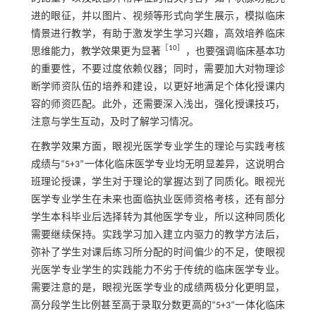
进的眼征，并以图片、视频等形式向学生展示，模拟临床
情景进行教学，有助于激发学生学习兴趣，高效培养临床
［
10
］
思维能力，教学效果更为显著
，也要强调临床基本功
的重要性，不要过度依赖仪器；同时，需要加大对物理诊
断学师资队伍的培养和建设，以更好地满足个体化授课内
容的师资匹配。此外，还需要深入浅出，强化授课技巧，
注意与学生互动，及时了解学习情况。
在教学效果方面，眼视光医学专业学生的理论与实践考核
成绩与“5+3”一体化临床医学专业均无明显差异，这说明合
班理论授课，学生对于理论的掌握达到了同质化。眼视光
医学专业学生在未来也面临执业医师资格考核，还有部分
学生本科毕业后选择转为其他医学专业，所以这种同质化
需要继续保持。实践学习加入建立内驱力的教学方法后，
弥补了学生对课后练习所分配的时间偏少的不足，使眼视
光医学专业学生的实践能力不劣于传统的临床医学专业。
需要注意的是，眼视光医学专业的成绩两极分化更明显，
高分段学生比例甚至高于录取分数更高的“5+3”一体化临床