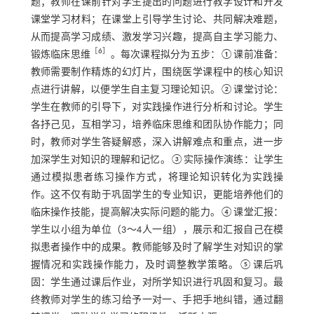
题；教师在课前针对学生提出的问题进行教学设计和开发
课堂学习材料；在课堂上引导学生讨论、共同解决难题，
从而提高学习成绩、激发学习兴趣，提高自主学习能力、
［
6
］
锻炼临床思维
。每次课程拟分为五步：①课前准备：
教师需要制作精炼的幻灯片，围绕医学课程中的核心知识
点进行讲解，以便学生自主复习理论知识。②课堂讨论：
学生在教师的引导下，对实践操作进行分析和讨论。学生
各抒己见，互相学习，培养临床思维和团队协作能力；同
时，教师对学生答疑解惑，深入讲解难点和重点，进一步
加深学生对知识的理解和记忆。③实际操作演练：让学生
通过模拟患者练习操作方式，将理论知识转化为实践操
作。这不仅有助于巩固学生的专业知识，更能培养他们的
临床操作技能，提高解决实际问题的能力。④课堂汇报：
学生以小组为单位（3～4人一组），展示和汇报自己在模
拟患者操作中的成果。教师能够及时了解学生对知识的掌
握情况和实践操作能力，及时调整教学策略。⑤课后巩
固：学生通过课后作业，对所学知识进行巩固和复习。最
终教师对学生的练习给予一对一、手把手地纠错，通过翻