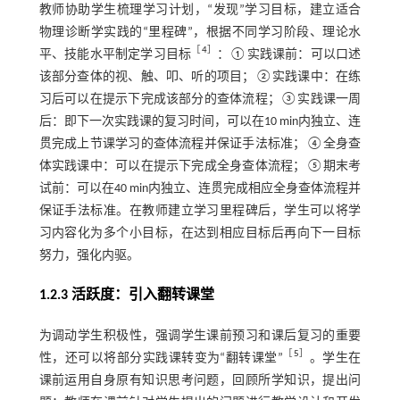
教师协助学生梳理学习计划，“发现”学习目标，建立适合
物理诊断学实践的“里程碑”，根据不同学习阶段、理论水
［
4
］
平、技能水平制定学习目标
：①实践课前：可以口述
该部分查体的视、触、叩、听的项目；②实践课中：在练
习后可以在提示下完成该部分的查体流程；③实践课一周
后：即下一次实践课的复习时间，可以在10 min内独立、连
贯完成上节课学习的查体流程并保证手法标准；④全身查
体实践课中：可以在提示下完成全身查体流程；⑤期末考
试前：可以在40 min内独立、连贯完成相应全身查体流程并
保证手法标准。在教师建立学习里程碑后，学生可以将学
习内容化为多个小目标，在达到相应目标后再向下一目标
努力，强化内驱。
1.2.3 活跃度：引入翻转课堂
为调动学生积极性，强调学生课前预习和课后复习的重要
［
5
］
性，还可以将部分实践课转变为“翻转课堂”
。学生在
课前运用自身原有知识思考问题，回顾所学知识，提出问