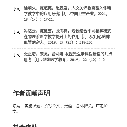
徐朝久，陈超英，赵景胜，人文关怀教育融入诊断
[13]
学教学中的应用研究［J］.
中国卫生产业
，
2021
，
18
（14）：17-21.
冯达云，陈慧芸，张向楠，浅谈结合不同教学模式
[14]
在物理诊断学教学提升上的作用［J］.
实用心脑肺
血管病杂志
，
2019
，
27
（S2）：218-220.
张正培，宋亮，管莉娜.眼视光医学课程建设的几点
[15]
思考［J］.
继续医学教育
，
2019
，
33
（10）：2.
作者贡献声明
陈婧：实施课题，撰写论文；张蕴：总体把关，审定论
文。