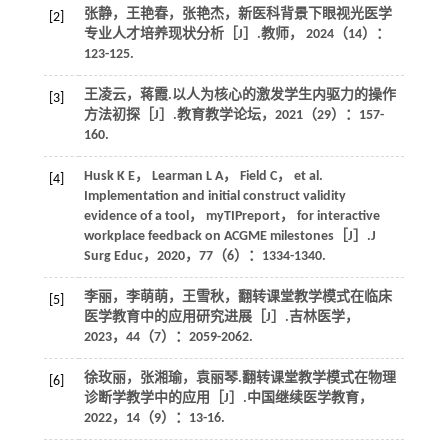
张静，王艳春，张艳杰，新医科背景下眼视光医学
[2]
专业人才培养现状分析［J］.
教师
，
2024
（14）：
123-125.
王凌云，蒋霞.以人为核心的激发学生内驱力的操作
[3]
方法初探［J］.
教育教学论坛
，
2021
（29）：157-
160.
Husk
K E
，
Learman
L A
，
Field
C
， et al.
[4]
Implementation and initial construct validity
evidence of a tool， myTIPreport， for interactive
workplace feedback on ACGME milestones［J］.
J
Surg Educ
，
2020
，
77
（6）：1334-1340.
李丽，李萌萌，王雪秋，翻转课堂教学模式在临床
[5]
医学教育中的应用研究进展［J］.
吉林医学
，
2023
，
44
（7）：2059-2062.
徐玫丽，张湘瑜，袁丽琴.翻转课堂教学模式在物理
[6]
诊断学教学中的应用［J］.
中国继续医学教育
，
2022
，
14
（9）：13-16.