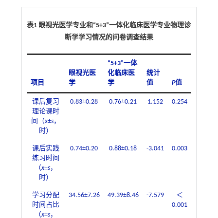
表1 眼视光医学专业和“5+3”一体化临床医学专业物理诊
断学学习情况的问卷调查结果
“5+3”一体
眼视光医
化临床医
统计
项目
学
学
值
P
值
课后复习
0.83±0.28
0.76±0.21
1.152
0.254
理论课时
间（
x
±
s
，
时）
课后实践
0.74±0.20
0.88±0.18
-3.041
0.003
练习时间
（
x
±
s
，
时）
学习分配
34.56±7.26
49.39±8.46
-7.579
＜
时间占比
0.001
（
x
±
s
，