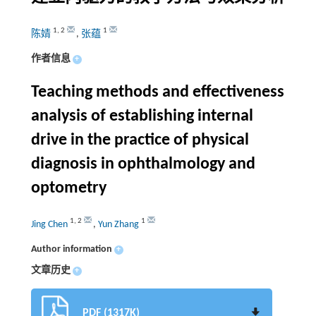
1
,
2
1
陈婧
,
张蕴
作者信息
+
Teaching methods and effectiveness
analysis of establishing internal
drive in the practice of physical
diagnosis in ophthalmology and
optometry
1
,
2
1
Jing Chen
,
Yun Zhang
Author information
+
文章历史
+
PDF (1317K)