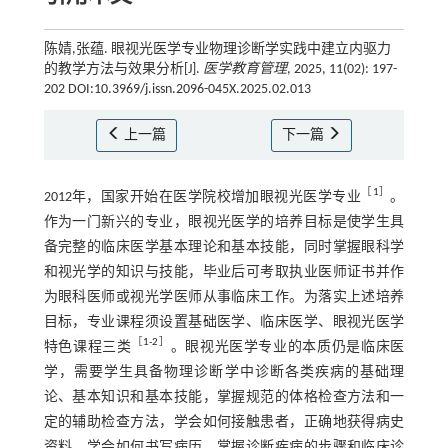
陈婧,张蕴. 眼视光医学专业物理诊断学实践中建立内驱力
的教学方法与效果分析[J].
医学教育管理
, 2025, 11(02): 197-
202 DOI:10.3969/j.issn.2096-045X.2025.02.013
上一篇
下一篇
［
1
］
2012年，国家开始在医学院校增加眼视光医学专业
。
作为一门新兴的专业，眼视光医学的培养目标是使学生具
备完整的临床医学基本理论和基本技能，同时掌握眼科学
和视光学的知识与技能，毕业后可考取执业医师证书并作
为眼科医师或视光学医师从事临床工作。为落实上述培养
目标，专业课程须设置基础医学、临床医学、眼视光医学
［
1
-
2
］
特色课程三类
。眼视光医学专业的本质仍是临床医
学，需要学生具备物理诊断学中诊断各类疾病的基础理
论、基本知识和基本技能，掌握规范的体格检查方法和一
定的辅助检查方法，学会如何接触患者，正确地获得病史
资料，学会如何书写病历，掌握诊断疾病的步骤和临床诊