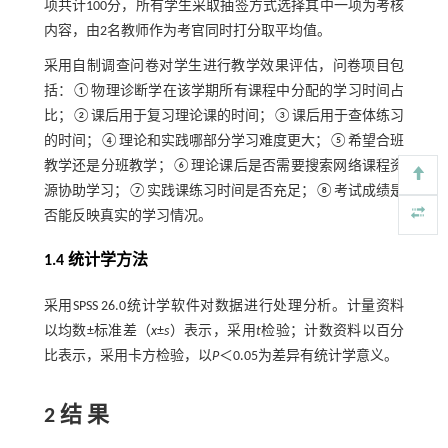
项共计100分，所有学生采取抽签方式选择其中一项为考核
内容，由2名教师作为考官同时打分取平均值。
采用自制调查问卷对学生进行教学效果评估，问卷项目包
括：①物理诊断学在该学期所有课程中分配的学习时间占
比；②课后用于复习理论课的时间；③课后用于查体练习
的时间；④理论和实践哪部分学习难度更大；⑤希望合班
教学还是分班教学；⑥理论课后是否需要搜索网络课程资
源协助学习；⑦实践课练习时间是否充足；⑧考试成绩是
否能反映真实的学习情况。
1.4 统计学方法
采用SPSS 26.0统计学软件对数据进行处理分析。计量资料
以均数±标准差（
x
±
s
）表示，采用
t
检验；计数资料以百分
比表示，采用卡方检验，以
P
＜0.05为差异有统计学意义。
2 结 果