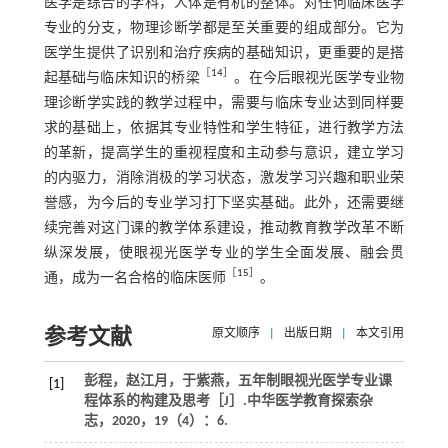
医学是综合的学科，人体是有机的整体。对任何临床医学
专业的分支，物理诊断学都是至关重要的组成部分。它为
医学生提供了识别和治疗疾病的基础知识，更重要的是搭
［
14
］
起基础与临床知识的桥梁
。在今后眼视光医学专业物
理诊断学实践的教学过程中，需要与临床专业达到同样要
求的基础上，依据其专业特性和学生特征，进行教学方法
的革新，提高学生的重视程度和主动参与意识，建立学习
的内驱力，消除消极的学习状态，激发学习兴趣和职业荣
誉感，为今后的专业学习打下坚实基础。此外，还需要继
续完善对这门课的教学体系建设，推动教育教学改革不断
纵深发展，使眼视光医学专业的学生全面发展、融会贯
［
15
］
通，成为一名合格的临床医师
。
参考文献
原文顺序
|
出版日期
|
本文引用
彭程，赵江月，于紫燕，五年制眼视光医学专业课
[1]
程体系的构建及思考［J］.
中华医学教育探索杂
志
，
2020
，
19
（4）：6.