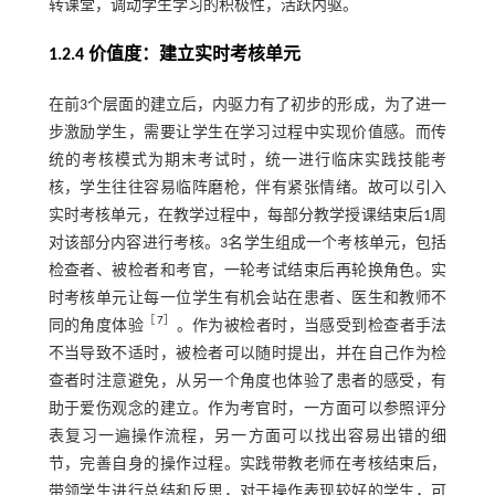
转课堂，调动学生学习的积极性，活跃内驱。
1.2.4 价值度：建立实时考核单元
在前3个层面的建立后，内驱力有了初步的形成，为了进一
步激励学生，需要让学生在学习过程中实现价值感。而传
统的考核模式为期末考试时，统一进行临床实践技能考
核，学生往往容易临阵磨枪，伴有紧张情绪。故可以引入
实时考核单元，在教学过程中，每部分教学授课结束后1周
对该部分内容进行考核。3名学生组成一个考核单元，包括
检查者、被检者和考官，一轮考试结束后再轮换角色。实
时考核单元让每一位学生有机会站在患者、医生和教师不
［
7
］
同的角度体验
。作为被检者时，当感受到检查者手法
不当导致不适时，被检者可以随时提出，并在自己作为检
查者时注意避免，从另一个角度也体验了患者的感受，有
助于爱伤观念的建立。作为考官时，一方面可以参照评分
表复习一遍操作流程，另一方面可以找出容易出错的细
节，完善自身的操作过程。实践带教老师在考核结束后，
带领学生进行总结和反思，对于操作表现较好的学生，可