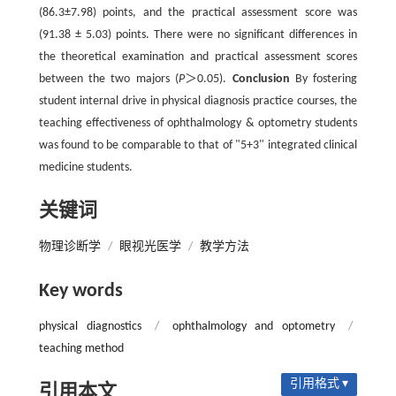
(86.3±7.98) points, and the practical assessment score was
(91.38 ± 5.03) points. There were no significant differences in
the theoretical examination and practical assessment scores
between the two majors (
P
＞0.05).
Conclusion
By fostering
student internal drive in physical diagnosis practice courses, the
teaching effectiveness of ophthalmology & optometry students
was found to be comparable to that of "5+3" integrated clinical
medicine students.
关键词
物理诊断学
/
眼视光医学
/
教学方法
Key words
physical diagnostics
/
ophthalmology and optometry
/
teaching method
引用格式 ▾
引用本文