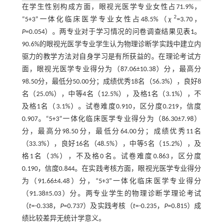
在学生性别构成方面，眼视光医学专业女性占71.9%，
2
“5+3”一体化临床医学专业女性占48.5%（
χ
=3.70，
P
=0.054）。两专业对于学习情况的问卷调查结果见
表1
。
90.6%的眼视光医学专业学生认为物理诊断学实践中建立内
驱力的教学方法对自身学习是有所获益的。在理论考试方
面，眼视光医学专业得分为（87.06±10.38）分，最高分
98.50分，最低分50.00分；成绩优秀18名（56.3%），良好8
名（25.0%），中等4名（12.5%），及格1名（3.1%），不
及格1名（3.1%）。试卷难度0.910，区分度0.219，信度
0.907。“5+3”一体化临床医学专业得分为（86.30±7.98）
分，最高分98.50分，最低分64.00分；成绩优秀11名
（33.3%），良好16名（48.5%），中等5名（15.2%），及
格1名（3%），不及格0名。试卷难度0.863，区分度
0.190，信度0.844。在实践考核方面，眼视光医学专业得分
为（91.66±4.48）分，“5+3”一体化临床医学专业得分
（91.38±5.03）分。两专业学生的物理诊断学理论考试
（
t
=-0.338，
P
=0.737）及实践考核（
t
=-0.235，
P
=0.815）成
绩比较差异无统计学意义。