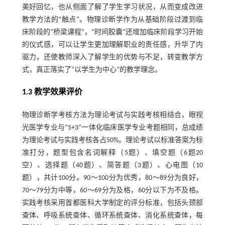
美好回忆，也从侧面了解了学生学习状况，从而变成改进
教学方法的“触点”。物理诊断学作为从基础阶段过渡到临
床阶段的“桥梁课程”，“时间胶囊”还增加临床阶段学习开始
的仪式感，可以让学生更加理解职业的责任感，升华了内
驱力，还使教师深入了解学生的优势与不足，转变教学方
式，真正落实了“以学生为中心”的教学理念。
1.3 教学效果评价
物理诊断学考核方法为理论考试与实践考核相结合，眼视
光医学专业与“5+3”一体化临床医学专业考题相同，总成绩
为理论考试与实践考核各占50%。理论考试以标准答案为标
准打分，题型包含名词解释（5题）、填空题（6题20
空）、选择题（40题）、简答题（3题）、心电图（10
题），共计100分。90～100分为优秀，80～89分为良好，
70～79分为中等，60～69分为及格，60分以下为不及格。
实践考核采用首都医科大学制定的评分标准，包括头颈部
查体、呼吸系统查体、循环系统查体、消化系统查体，每