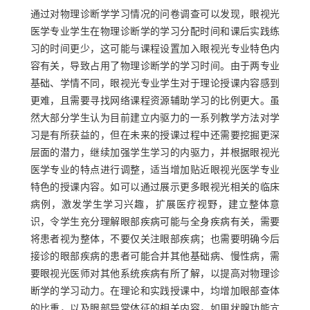
通过对物理诊断学学习情况的问卷调查可以发现，眼视光
医学专业学生在物理诊断学的学习分配时间和课后实践练
习的时间更少，这可能与课程设置加入眼视光专业特色内
容有关，导致占用了物理诊断学的学习时间。由于两专业
基础、学情不同，眼视光专业学生对于理论授课内容感到
更难，且需要寻找网络课程资源辅助学习的比例更大。虽
然大部分学生认为目前建立内驱力的一系列教学方法对学
习是有所获益的，但在未来的授课过程中还需要挖掘更深
层面的潜力，继续加强学生学习的内驱力，并根据眼视光
医学专业的特点进行调整，适当增加贴近眼视光医学专业
特色的授课内容。如可以通过展示更多眼视光相关的临床
病例，激发学生学习兴趣，扩展医疗视野，建立整体意
识，令学生充分理解眼部疾病可能与全身疾病有关，需要
将患者视为整体，不要仅关注眼部疾病；也需要明确今后
接诊的眼部疾病的患者可能合并其他基础病、慢性病，需
要眼视光医师对其他系统疾病有所了解，以提高对物理诊
断学的学习动力。在理论和实践授课中，均增加眼部查体
的比重，以及眼部异常体征的相关内容，如甲状腺功能亢