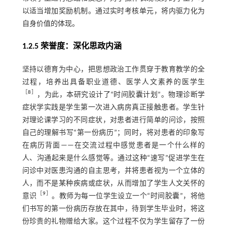
以适当增加奖励机制。通过实时考核单元，将内驱力化为
自身价值的体现。
1.2.5 荣誉度：深化思政内涵
坚持以德育为中心，把思想政治工作贯穿于教育教学的全
过程，培养出具备职业道德、医学人文素养的医学生
［
8
］
，为此，本研究设计了“时间胶囊计划”。物理诊断学
症状学实践是学生第一次进入病房真正接触患者。学生针
对理论课学习的不同症状，对患者进行简单的问诊，按照
自己的理解书写“第一份病历”；同时，将对患者的印象写
在病历背面——在交流过程中感觉患者是一个什么样的
人、沟通起来是什么感觉等。通过这种“速写”促进学生在
问诊中对医患沟通的自主思考，并将患者视为一个立体的
人，而不是某种疾病或症状，从而增加了学生人文关怀的
［
9
］
意识
。教师为每一位学生设立一个“时间胶囊”，将他
们书写的第一份病历存放在其中，待到学生毕业时，将这
份珍贵的礼物赠给大家。这个过程不仅为学生留存了一份