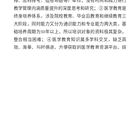
排、出科排考、组卷命题等）牵绊，没有时间和精力进行
教学管理内涵质量提升的深度思考和研究；③医学教育是
终身培养体系，涉及院校教育、毕业后教育和继续教育三
大阶段，同时能力又分为通识能力和专业能力两大类，基
础培养周期为10年以上，所以培训对象的资料极其复杂，
整合相当困难；④医学教育知识属多学科交叉，缺乏高
效、海量、与时俱进、方便获取的医学教育资源平台。综
上，传统的管理模式已不能满足当前医学教育高速发展的
需求，如何利用信息技术优势变革传统教学模式及管理模
式，顺应不同阶段医师个性化自主学习的内在要求，促进
学习效果及医学创新转化等综合能力的提升，是新形势下
高校附属医院医学教育工作的重要任务与挑战。
2 平台的内涵设计
本研究团队高度重视医学教育信息化管理工作，在多项国
家级、省部级等课题支撑下，深刻领会党的二十大报告提
出的“教育数字化”战略行动，仔细学习《数字中国建设整