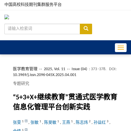
中国高校科技期刊集群服务平台
Toggle
医学教育管理
››
2025, Vol. 11
››
Issue (04)
: 373 -378.
DOI:
10.3969/j.issn.2096-045X.2025.04.001
专题研究
“5+3+X+继续教育”贯通式医学教育
信息化管理平台创新实践
1
1
1
1
2
3
张雯
,
张敏
,
陈旻敏
,
王燕
,
陈志炜
,
孙益红
,
1