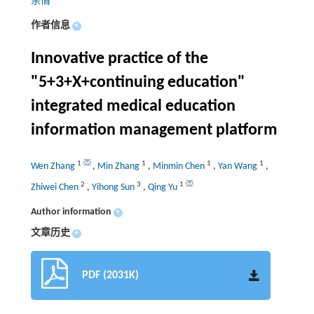
余情
作者信息
+
Innovative practice of the
"5+3+X+continuing education"
integrated medical education
information management platform
1
1
1
1
Wen Zhang
,
Min Zhang
,
Minmin Chen
,
Yan Wang
,
2
3
1
Zhiwei Chen
,
Yihong Sun
,
Qing Yu
Author information
+
文章历史
+
PDF (2031K)