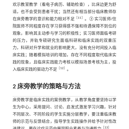
欢示教室教学（看电子病历、辅助检查），比床边更为舒
适，也不会受到患者干扰；当然还有相当部分临床教师存
［
11
］
在床旁教学的意识和能力相对不足
。③实习医师/住
院医师不同程度存在学习获得感不强和待遇保障不到位的
观象，影响其主动参与学习的积极性；实习医师面临考研
的压力，并轨专硕研究生面临科研和临床实践的双重压
力，科研对升学和就业的影响更大，没有充分时间投入临
床实践；随着模拟培训的增加，存在不同程度取代临床实
践的现象，且临床实践能力考核以模拟场景考核为主，投
［
12
］
入临床实践的驱动力不足
。
2 床旁教学的策略与方法
床旁教学是临床实践的案例教学，从教学角度要坚持以学
生为中心，采用提问、讨论、启发式激发学习兴趣，针对
不同层次、不同阶段的学生实施分层教学，要注重临床教
师的示范与反馈结合，指导学生实践操作并给予针对性改
［
13
］
进建议，要在诊疗示范中展现职业素养与沟通能力
。