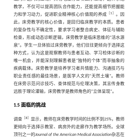
教学，不仅可以提高团队合作能力，还能提高细节把握能
［
1
］
力和学习动力，促进职业精神核心价值观的养成
。因
此，床旁教学的核心价值，是回归临床教学的本质。患者
的复杂性与不确定性，要求学习者整合病史、体征与辅助
检查，形成动态诊断逻辑，床旁教学是临床思维的“活水源
泉”。学生一旦体验过床旁教学，他们往往更倾向于选择这
种方式，认为这是观察教师与患者互动、学习检体诊断的
唯一机会，并能深刻理解患者是“独特的个体”而非抽象的
疾病载体。床旁教学是培养学习者共情能力、沟通技巧与
职业责任感的最佳场景，是医学人文的“天然土壤”。教师
在床旁示范问诊技巧、查体规范与伦理决策，其言传身教
远胜于理论灌输，床旁教学是教师角色的“立体呈现”。
1.5 面临的挑战
［
8
］
调查
显示，教师在床旁教学时间的比例不到25%，教师
更倾向于选择示教室、病房外的走廊作为教学场所。全球
顶刊之一的
Journal of the American Medical Association
杂志在