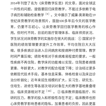
2014年刊登了名为《床旁教学反思》的文章，面对全球这
一共性的问题，提倡要回归床旁教学，不能过多依赖于电
［
9
］
子病历和辅助检查教学
。文中展示了威廉·奥斯勒在19
世纪床旁教学的场景照片，鼓励100多年后今天的医学教
育，仍要不忘初心，让床旁教学回归医学教育的核心作
用。但时代不同，目前的医疗管理体系、临床师资状况、
学生状况对床旁教学的实施存在很大的挑战：①国家对于
医院的绩效管理要求提升工作效率，平均住院日大大压
缩，很多疾病诊治进入日间病房和按病种付费管理，教学
时间严重压缩；绩效考核对于疾病难易程度的要求，一般
性疾病不再住院，教学床的功能难以实现，住院患者病情
更重、年龄更大，对教学的配合程度下降；诊治经过更多
依赖现代技术手段，基本信息采集、体格检查以及床边诊
治分析弱化；近年来招生规模的扩大，实习生、研究生、
住培生、进修生等各层次培训对象在大的教学基地重叠增
［
10
］
加，临床资源相对不足
。②临床教师面临医疗、科
研的压力，教学的投入和积极性存在不足；临床教师也担
心床旁教学影响患者的隐私，加重患者的负担，因此更喜