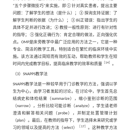
“五个步骤微技巧”来实施，即①针对真实患者，提出主要
问题：了解学生的想法（是什么）；②探询支持证据：了
解学生判断的依据（为什么）；③纠正错误：指出学生的
具体不足并进行改进；④教授一般性原则：进行有针对性
的指导；⑤强化正确行为：肯定合理的做法，正向强化优
点。OMP是床旁教学中最广泛应用的方法之一，它是一种
专业、简洁的教学工具，特别适合在繁忙的临床环境中实
施。该方法通过简短而有效的互动，帮助教师和学生在短
［
14
］
时间内完成教学目标，提高临床教学的效率和质量
。
（3）SNAPPS教学法
SNAPPS教学法是一种较早用于门诊教学的方法，强调以学
生为中心，由学习者发起的讨论。在讨论中，学生首先总
结病史和体检结果（summarize），缩小鉴别诊断的范围
（narrow），分析比较可能诊断（analyze），学生请老师
澄清和解答相关问题（probe），并制定处置管理计划
（plan）。最后，在教师的指导下，学生选择未来研究或学
［
17
］
习的领域以及提高的方法（select）
。这种教学方法