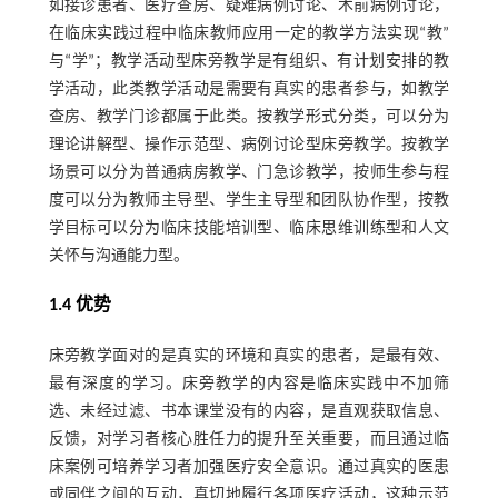
如接诊患者、医疗查房、疑难病例讨论、术前病例讨论，
在临床实践过程中临床教师应用一定的教学方法实现“教”
与“学”；教学活动型床旁教学是有组织、有计划安排的教
学活动，此类教学活动是需要有真实的患者参与，如教学
查房、教学门诊都属于此类。按教学形式分类，可以分为
理论讲解型、操作示范型、病例讨论型床旁教学。按教学
场景可以分为普通病房教学、门急诊教学，按师生参与程
度可以分为教师主导型、学生主导型和团队协作型，按教
学目标可以分为临床技能培训型、临床思维训练型和人文
关怀与沟通能力型。
1.4 优势
床旁教学面对的是真实的环境和真实的患者，是最有效、
最有深度的学习。床旁教学的内容是临床实践中不加筛
选、未经过滤、书本课堂没有的内容，是直观获取信息、
反馈，对学习者核心胜任力的提升至关重要，而且通过临
床案例可培养学习者加强医疗安全意识。通过真实的医患
或同伴之间的互动，真切地履行各项医疗活动，这种示范