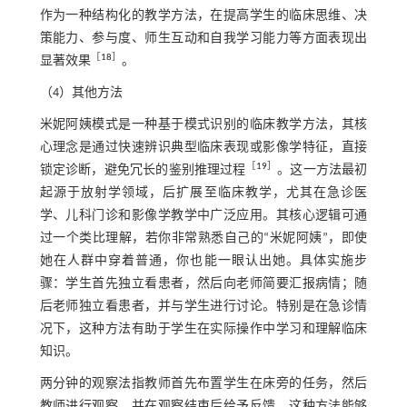
作为一种结构化的教学方法，在提高学生的临床思维、决
策能力、参与度、师生互动和自我学习能力等方面表现出
［
18
］
显著效果
。
（4）其他方法
米妮阿姨模式是一种基于模式识别的临床教学方法，其核
心理念是通过快速辨识典型临床表现或影像学特征，直接
［
19
］
锁定诊断，避免冗长的鉴别推理过程
。这一方法最初
起源于放射学领域，后扩展至临床教学，尤其在急诊医
学、儿科门诊和影像学教学中广泛应用。其核心逻辑可通
过一个类比理解，若你非常熟悉自己的“米妮阿姨”，即使
她在人群中穿着普通，你也能一眼认出她。具体实施步
骤：学生首先独立看患者，然后向老师简要汇报病情；随
后老师独立看患者，并与学生进行讨论。特别是在急诊情
况下，这种方法有助于学生在实际操作中学习和理解临床
知识。
两分钟的观察法指教师首先布置学生在床旁的任务，然后
教师进行观察，并在观察结束后给予反馈。这种方法能够