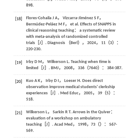
898.
Flores-Cohaila
J A
，
Vizcarra-Jiménez
S F
，
[18]
Bermúdez-Peláez
M F
，
et al
. Effects of SNAPPS in
clinical reasoning teaching： a systematic review
with meta-analysis of randomized controlled
trials［J］.
Diagnosis （Berl）
，
2024
，
11
（3）：
220-230.
Irby
D M
，
Wilkerson
L
. Teaching when time is
[19]
limited［J］.
BMJ
，
2008
，
336
（7640）： 384-387.
Kuo
A K
，
Irby
D I
，
Loeser
H
. Does direct
[20]
observation improve medical students' clerkship
experiences［J］.
Med Educ
，
2005
，
39
（5）：
518.
Wilkerson
L
，
Sarkin
R T
. Arrows in the Quiver：
[21]
evaluation of a workshop on ambulatory
teaching［J］.
Acad Med
，
1998
，
73
（）： S67-
S69.