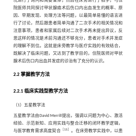
况进行了询问和简要查体，然后在床旁进行了教学，与住
院医师共同探讨甲状腺癌术后伤口内出血发生的概率、原
因、早期发现、处理方法等问题，以最简单易懂的语言进
行了讨论，然后跟患者简单沟通了二次手术的相关情况和
注意事项，患者和家属后续对二次手术再未提出异议，反
思这样的情况是术前沟通还不够充分，患者对手术并发症
的理解不到位。这就是床旁教学与医疗实践的有效结合，
既解决了临床问题，又达到了教学目的，住院医师对甲状
腺术后伤口内出血并发症的诊治有了充分的认识。
2.2 掌握教学方法
2.2.1 临床实践型教学方法
（1）五星教学法
五星教学法由David Merrill提出，强调以问题为中心、激活
经验、示范新知、应用实践与整合迁移的闭环教学逻辑，
［
15
］
与医学教育需求高度契合
。在床旁教学实践中，以患