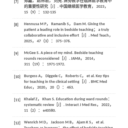
郑鑫， 赵林岩， 刘亮. 床旁教学在临床医学教育中
[7]
的重要性研究［J］.
中国继续医学教育
，
2023
，
15
（9）： 132-135
Hennusa
M P
，
Ramanib
S
，
Dam
M
. Giving the
[8]
patient a leading role in bedside teaching； a truly
collaborative and inclusive effort［J］.
Med Teach
，
2025
，
47
（3）： 375–376.
McGee
S
. A piece of my mind. Bedside teaching
[9]
rounds reconsidered［J］.
JAMA
，
2014
，
311
（19）： 1971-1972.
Burgess
A
，
Diggele
C
，
Roberts
C
，
et al
. Key tips
[10]
for teaching in the clinical setting［J］.
BMC Med
Educ
，
2020
，
20
（）： 463.
Khalaf
Z
，
Khan
S
. Education during ward rounds：
[11]
systematic review［J］.
Interact J Med Res
，
2022
，
11
（2）： e40580.
Wenrich
M D
，
Jackson
M B
，
Ajam
K S
，
et al
.
[12]