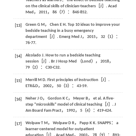
Teachers as learners： the effect of bedside teaching
on the clinical skills of clinician-teachers［J］.
Acad
Med
，
2011
，
86
（7）： 846-852.
Green
G M
，
Chen
E H
. Top 10 ideas to improve your
[13]
bedside teaching in a busy emergency
department［J］.
Emerg Med J
，
2015
，
32
（1）：
76-77.
Alcolado
J
. How to run a bedside teaching
[14]
session［J］.
Br J Hosp Med （Lond）
，
2018
，
79
（2）： C30-C32.
Merrill
M D
. First principles of instruction［J］.
[15]
ETR&D
，
2002
，
50
（3）： 43-59.
Neher
J O
，
Gordon
K C
，
Meyer
B
，
et al
. A five-
[16]
step "microskills" model of clinical teaching［J］.
J
Am Board Fam Pract
，
1992
，
5
（4）：419-424.
Wolpaw
T M
，
Wolpaw
D R
，
Papp
K K
. SNAPPS： a
[17]
learner-centered model for outpatient
education［J］.
Acad Med
，
2003
，
78
（9）： 893-