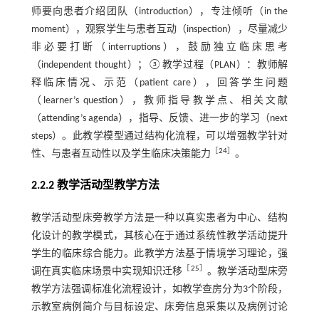
师要向患者介绍团队（introduction），专注倾听（in the
moment），观察学生与患者互动（inspection），尽量减少
非必要打断（interruptions），鼓励独立临床思考
（independent thought）；③教学过程（PLAN）：教师解
释临床情况、示范（patient care），回答学生问题
（learner’s question），教师指导教学点、相关文献
（attending’s agenda），指导、反馈、进一步的学习（next
steps）。此教学模型通过结构化流程，可以增强教学针对
［
24
］
性、与患者互动性以及学生临床决策能力
。
2.2.2 教学活动型教学方法
教学活动型床旁教学方法是一种以真实患者为中心、结构
化设计的教学模式，其核心在于通过系统性教学活动提升
学生的临床综合能力。此教学方法基于情境学习理论，强
［
25
］
调在真实临床场景中实现知识迁移
。教学活动型床旁
教学方法强调标准化流程设计，如教学查房分为3个阶段，
示教室病例简介与目标设定、床旁信息采集以及病例讨论