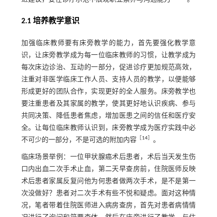
2.1 培养教学意识
加强临床教师要有床旁教学的能力，首先要强化教学意
识，让床旁教学成为每一位临床教师的习惯，让教学成为
每次床边诊治、互动的一部分，促进诊疗更加规范高效，
注重对非医学临床工作人员、支持人员的教学，以便能够
形成更好的团队合作，实现更好的全人服务。床旁教学也
要注重患者及其家属的教学，使其更好地认识疾病、参与
共同决策、降低患者焦虑，增加医患之间的信任和医疗安
全。让每位临床教师认识到，床旁教学成为医疗实践中必
［
14
］
不可少的一部分，不是可选的附加内容
。
临床场景举例：一位甲状腺癌术后患者，术后当天发生伤
口内出血二次手术止血，第二天早查房前，住院医师反映
术后患者家属反复问他为何患者做两次手术，是不是第一
次没做好？患者对二次手术有些不悦和疑虑。面对这种情
况，笔者带着住院医师进入病房查房，首先对患者病情情