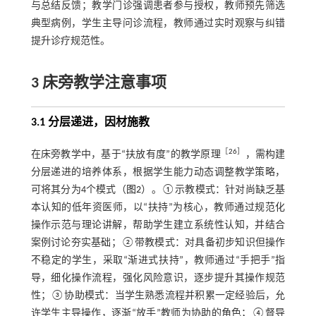
与总结反馈；教学门诊强调患者参与授权，教师预先筛选
典型病例，学生主导问诊流程，教师通过实时观察与纠错
提升诊疗规范性。
3 床旁教学注意事项
3.1 分层递进，因材施教
［
26
］
在床旁教学中，基于“扶放有度”的教学原理
，需构建
分层递进的培养体系，根据学生能力动态调整教学策略，
可将其分为4个模式（
图2
）。①示教模式：针对尚缺乏基
本认知的低年资医师，以“扶持”为核心，教师通过规范化
操作示范与理论讲解，帮助学生建立系统性认知，并结合
案例讨论夯实基础；②带教模式：对具备初步知识但操作
不稳定的学生，采取“渐进式扶持”，教师通过“手把手”指
导，细化操作流程，强化风险意识，逐步提升其操作规范
性；③协助模式：当学生熟悉流程并积累一定经验后，允
许学生主导操作，逐渐“放手”教师为协助的角色；④督导