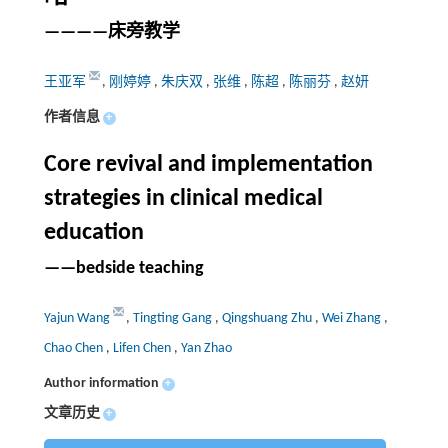
————床旁教学
王亚军
,
刚婷婷
,
朱庆双
,
张维
,
陈超
,
陈丽芬
,
赵妍
作者信息
+
Core revival and implementation
strategies in clinical medical
education
——bedside teaching
Yajun Wang
,
Tingting Gang
,
Qingshuang Zhu
,
Wei Zhang
,
Chao Chen
,
Lifen Chen
,
Yan Zhao
Author information
+
文章历史
+