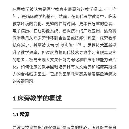
［
1
-
床旁教学被认为是医学教育中最高效的教学模式之一
2
］
，是临床教学的基石。然而，在现代医学教育中，临床
教学环境的变化、更短的住院时间、更年长危重的患者、
电子病历、在线影像系统、模拟技术的广泛应用，逐渐将
教学场景从病床旁转移到会议室或技能训练室，床旁教学
［
3
］
机会减少，甚至被认为“难以实施”
。尽管技术革新提
升了教学效率，但过度依赖现代技术导致学习者脱离现实
的患者，极易出现人文关怀能力弱化和临床思维能力碎片
化。如何让床旁教学回归培养具有人文素养和临床实践能
力的合格临床医生，已成为医学教育高质量发展亟待解决
的关键问题。
1 床旁教学的概述
1.1 起源
希波克拉底提出“观察患者”是医学的核心，强调医生亲自