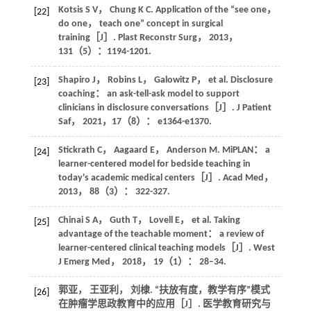
Kotsis
S V
，
Chung
K C
. Application of the “see one，
[22]
do one， teach one” concept in surgical
training［J］.
Plast Reconstr Surg
，
2013
，
131
（5）：1194-1201.
Shapiro
J
，
Robins
L
，
Galowitz
P
，
et al
. Disclosure
[23]
coaching： an ask-tell-ask model to support
clinicians in disclosure conversations［J］.
J Patient
Saf
，
2021
，
17
（8）： e1364-e1370.
Stickrath
C
，
Aagaard
E
，
Anderson
M
. MiPLAN： a
[24]
learner-centered model for bedside teaching in
today's academic medical centers［J］.
Acad Med
，
2013
，
88
（3）： 322-327.
Chinai
S A
，
Guth
T
，
Lovell
E
，
et al
. Taking
[25]
advantage of the teachable moment： a review of
learner-centered clinical teaching models［J］.
West
J Emerg Med
，
2018
，
19
（1）： 28–34.
郭亚， 王亚利， 刘棣. “扶放有度，教学有序”模式
[26]
在肿瘤学思政教育中的应用［J］.
医学教育研究与