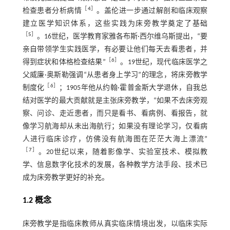
［
4
］
检查患者分析病情
。盖伦进一步通过解剖和临床观察
建立医学知识体系，这些实践为床旁教学奠定了基础
［
5
］
。16世纪，医学教育家雅各布斯·西尔维乌斯提出，“要
亲自带领学生实践医学，有必要让他们每天去看患者，并
［
6
］
得到症状和体格检查结果”
。19世纪，现代临床医学之
父威廉·奥斯勒强调“从患者身上学习”的理念，将床旁教学
［
6
］
制度化
；1905年他从约翰·霍普金斯大学退休，自我总
结对医学的最大贡献就是主张床旁教学，“如果不去床旁观
察、问诊、走近患者，而只是看书、看病例、看报告，就
像学习航海却从未出海航行；如果没有理论学习，仅看病
人进行临床诊疗，仿佛没有航海图在茫茫大海上漂流”
［
7
］
。20世纪以来，随着影像学、实验室技术、模拟教
学、信息数字化技术的发展，各种教学方法手段、技术已
成为床旁教学更好的补充。
1.2 概念
床旁教学是指临床教师从真实临床情境出发，以临床实际