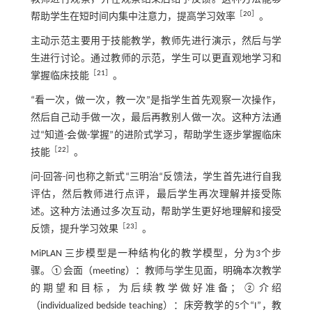
［
20
］
帮助学生在短时间内集中注意力，提高学习效率
。
主动示范主要用于技能教学，教师先进行演示，然后与学
生进行讨论。通过教师的示范，学生可以更直观地学习和
［
21
］
掌握临床技能
。
“看一次，做一次，教一次”是指学生首先观察一次操作，
然后自己动手做一次，最后再教别人做一次。这种方法通
过“知道-会做-掌握”的进阶式学习，帮助学生逐步掌握临床
［
22
］
技能
。
问-回答-问也称之新式“三明治“反馈法，学生首先进行自我
评估，然后教师进行点评，最后学生再次理解并接受陈
述。这种方法通过多次互动，帮助学生更好地理解和接受
［
23
］
反馈，提升学习效果
。
MiPLAN 三步模型是一种结构化的教学模型，分为3个步
骤。①会面（meeting）：教师与学生见面，明确本次教学
的期望和目标，为后续教学做好准备；②介绍
（individualized bedside teaching）：床旁教学的5个“I”，教