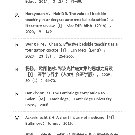
Educ
，
2014
，
3
（2）： 76–88.
Narayanan
V
，
Nair
B R
. The value of bedside
[2]
teaching in undergraduate medical education： a
literature review［J］.
MedEdPublish
（2016），
2020
，
9
：149 .
Wong
H M
，
Chan
S
. Effective bedside teaching as a
[3]
foundation doctor［J］.
Clin Med（Lond）
，
2023
，
23
（3）： 264-266.
杨扬， 欧阳艳冰. 希波克拉底文集的思想史解读
[4]
［J］.
医学与哲学（人文社会医学版）
，
2009
，
30
（1）： 68-70.
Hankinson
R J
.
The Cambridge companion to
[5]
Galen
［M］. Cambridge： Cambridge University
Press，
2008
.
Ackerknecht
E H
.
A short history of medicine
［M］.
[6]
Baltimore： Johns，
2016
.