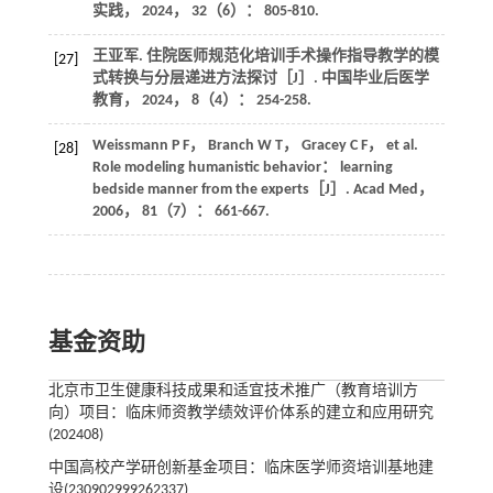
实践
，
2024
，
32
（6）： 805-810.
王亚军. 住院医师规范化培训手术操作指导教学的模
[27]
式转换与分层递进方法探讨［J］.
中国毕业后医学
教育
，
2024
，
8
（4）： 254-258.
Weissmann
P F
，
Branch
W T
，
Gracey
C F
，
et al
.
[28]
Role modeling humanistic behavior： learning
bedside manner from the experts［J］.
Acad Med
，
2006
，
81
（7）： 661-667.
基金资助
北京市卫生健康科技成果和适宜技术推广（教育培训方
向）项目：临床师资教学绩效评价体系的建立和应用研究
(202408)
中国高校产学研创新基金项目：临床医学师资培训基地建
设(230902999262337)