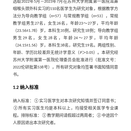
选取2022年5月—2023年7月在苏州大学附属第一医院耳鼻
咽喉头颈外科实习的110名医学生为研究对象，根据教学方
法分为导向教学组（
n
=57）与常规教学组（
n
=53），常规
教学组男生27名，女生26名，年龄23～27岁，平均年龄
（23.56±1.78）岁，本科生35例，研究生18例；导向教学组
男生29名，女生28名，年龄24～27岁，平均年龄
（24.15±1.56）岁，本科生38名，研究生19名。两组性别、
年龄、学历比较差异无统计学意义（
P
＞0.05）。本研究经
苏州大学附属第一医院伦理委员会批准进行（批准文号：
2022伦研批第538号），所有研究对象均签署书面知情同意
书。
1.2 纳入标准
纳入标准：①实习医学生对本次研究知情并签订同意书；
②所有实习医生均是本科以上，均接受相关医学专业课
程。排除标准：①教学期间请假超过两周者；②中途因个
人原因退出本次研究者。