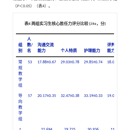
（
P
＜0.05）（
表4
）。
¯
表4 两组实习生核心胜任力评分比较 (
x
±
s
，分)
x
¯
人
组
数/
沟通交流
评判思维
别
名
能力
个人特质
护理能力
能力
常
53
17.88±0.67
29.03±0.78
29.85±0.74
18.01±0.50
规
教
学
组
导
57
20.17±0.35
32.47±0.38
33.19±0.33
19.03±0.40
向
教
学
组
t
22.694
29.725
30.936
11.854