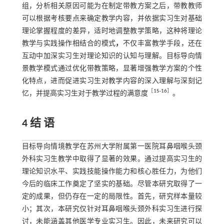
组，分析相关原因可能为在制定带教方案之后，带教教师
可以根据考核要点来确定教学内容，并依据实习生对基础
理论掌握程度的差异，适时地调整教学策略，这种将理论
教学与实践操作相结合的模式
，
不仅丰富教学手段，还在
互动中加深实习生对理论知识的认知与理解。目标导向情
景教学模式通过优化带教策略，显著增强教学方案的个性
化特点，进而促进实习生对教学内容的深入理解与深刻记
［
15
-
16
］
忆，并提高实习生对于教学过程的满意度
。
4 结 语
目标导向情境教学在苏州大学附属第一医院耳鼻咽喉头颈
外科实习生教学中取得了显著的效果。通过提高实习生的
理论知识水平、实践技能操作能力和核心胜任力，为他们
今后的临床工作奠定了坚实的基础。尽管本研究取得了一
定的成果，但仍存在一定的局限性。首先，研究样本量较
小；其次，本研究仅针对耳鼻咽喉头颈外科实习生进行探
讨，未能涵盖其他医学专业实习生。因此，未来研究可以