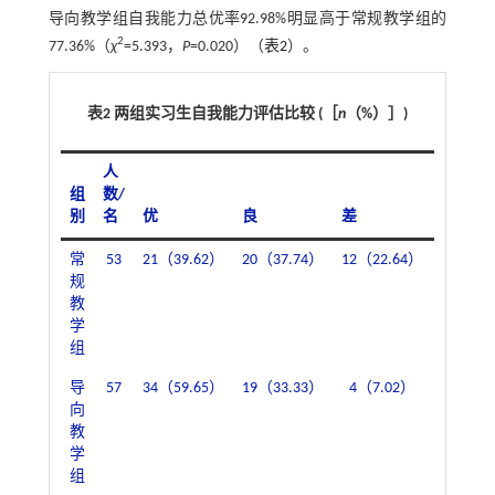
导向教学组自我能力总优率92.98%明显高于常规教学组的
2
77.36%（
χ
=5.393，
P
=0.020）（
表2
）。
表2 两组实习生自我能力评估比较 (［
n
（%）］)
人
组
数/
别
名
优
良
差
总优率
常
53
21（39.62）
20（37.74）
12（22.64）
41（77.
规
教
学
组
导
57
34（59.65）
19（33.33）
4（7.02）
53（92.
向
教
学
组