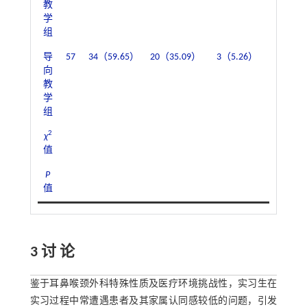
教
学
组
导
57
34（59.65）
20（35.09）
3（5.26）
54（94.
向
教
学
组
2
χ
4.87
值
P
0.02
值
3 讨 论
鉴于耳鼻喉颈外科特殊性质及医疗环境挑战性，实习生在
实习过程中常遭遇患者及其家属认同感较低的问题，引发