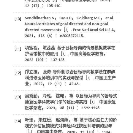
中的应用研究［J］.
中国继续医学教育
，
2020
，
12
（17）： 108-110.
Sendhilnathan
N
，
Basu
D
，
Goldberg
M E
，
et al
.
[10]
Neural correlates of goal-directed and non-goal-
directed movements［J］.
Proc Natl Acad Sci U S A
，
2021
，
118
（6）： e2006372118.
项蜜程， 陈茜茜. 基于目标导向的情景模拟教学在
[11]
护理带教中的应用［J］.
中国高等医学教育
，
2023
（10）： 137-138.
邝立挺， 张涛. 导师制联合目标导向教学法在麻醉
[12]
科进修医师培训中的实践与探讨［J］.
中国卫生产
业
，
2022
，
19
（11）： 42-45.
吴秀勤， 冷雁， 陈曦，
等
. 以目标为导向的督导式
[13]
康复医学科教学门诊的建设与实践［J］.
中国康复
医学杂志
，
2023
，
38
（11）： 1592-1596.
叶珊， 宋红松， 赵海燕，
等
. 基于核心胜任力的阶
[14]
梯式评估反馈模式对神经科住院医师培训的思考
［J］.
中国卒中杂志
，
2020
，
15
（10）： 1134-