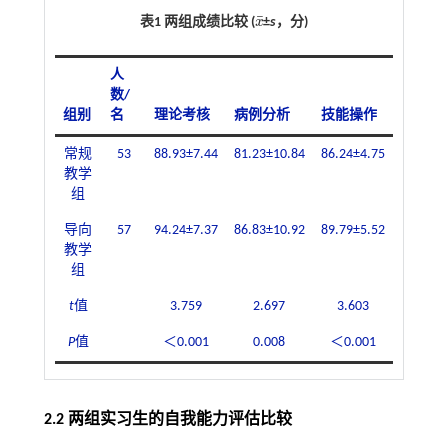
¯
表1 两组成绩比较 (
x
±
s
，分)
x
¯
人
数/
组别
名
理论考核
病例分析
技能操作
常规
53
88.93±7.44
81.23±10.84
86.24±4.75
教学
组
导向
57
94.24±7.37
86.83±10.92
89.79±5.52
教学
组
t
值
3.759
2.697
3.603
P
值
＜0.001
0.008
＜0.001
2.2 两组实习生的自我能力评估比较