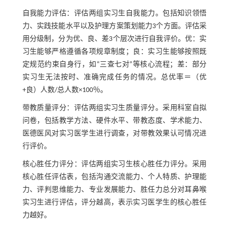
自我能力评估：评估两组实习生自我能力。包括知识领悟
力、实践技能水平以及护理方案策划能力3个方面。评估采
用分级制，分为优、良、差3个层次进行自我评价。优：实
习生能够严格遵循各项规章制度；良：实习生能够按照既
定规范约束自身行，如“三查七对”等核心流程；差：部分
实习生无法按时、准确完成任务的情况。总优率＝（优
+良）人数/总人数×100％。
带教质量评分：评估两组实习生质量评分。采用科室自拟
问卷，包括教学方法、硬件水平、带教态度、学术能力、
医德医风对实习医学生进行调查，对带教效果认可情况进
行评价。
核心胜任力评分：评估两组实习生核心胜任力评分。采用
核心胜任评估表，包括沟通交流能力、个人特质、护理能
力、评判思维能力、专业发展能力、胜任力总分对耳鼻喉
实习生进行评估，评分越高，表示实习医学生的核心胜任
力越好。