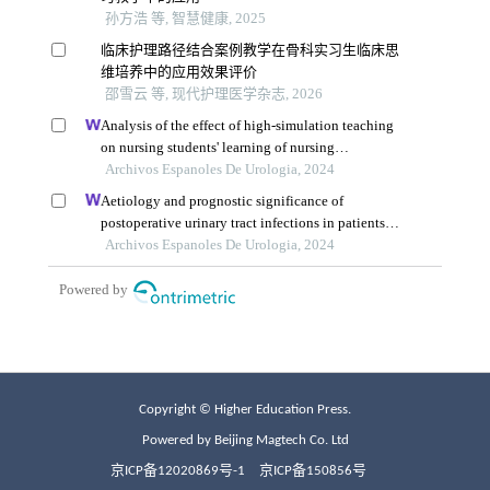
Copyright © Higher Education Press.
Powered by Beijing Magtech Co. Ltd
京ICP备12020869号-1
京ICP备150856号