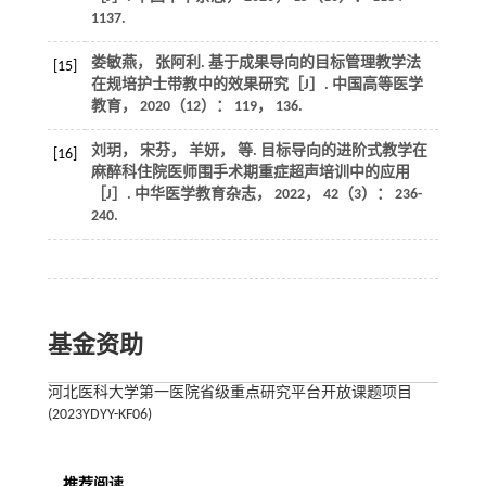
1137.
娄敏燕， 张阿利. 基于成果导向的目标管理教学法
[15]
在规培护士带教中的效果研究［J］.
中国高等医学
教育
，
2020
（12）： 119， 136.
刘玥， 宋芬， 羊妍，
等
. 目标导向的进阶式教学在
[16]
麻醉科住院医师围手术期重症超声培训中的应用
［J］.
中华医学教育杂志
，
2022
，
42
（3）： 236-
240.
基金资助
河北医科大学第一医院省级重点研究平台开放课题项目
(2023YDYY-KF06)