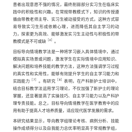
患者出现意愿不强的情况，最终削弱部分实习生在临床实
践中的积极性和兴趣。在常规带教模式下，知识的传授遵
循由带教老师主导、实习生被动接受的方式，这种方式容
易导致实习生形成依赖心理，进而降低其自主学习的动
力，探索更为高效、能够激发实习生主动性与积极性的带
［
6
］
教模式是不可或缺
。
目标导向情境教学法是一种将学习嵌入具体情境中，通过
模拟真实场景或问题，激发学生在实际情境中应用知识、
解决问题和培养技能的教学方法，这种方法强调学习过程
的真实性和实用性，能够有效提升学生的自主学习能力和
［
7
］
［
8
］
实践能力
。有研究
表明，在产科新护士培训中，
结合目标教学法运用学习理论，不仅加强了新护士的理论
掌握，还显著提高了实操技巧、自主学习能力以及产科护
理专责技能。总之，目标导向情境教学在医学教育中的应
用有助于提高人才培养质量，适应现代医学发展的需求。
本研究结果显示，导向教学组理论考核、病例分析、技能
操作成绩得分以及自我能力总优率明显高于常规教学组，