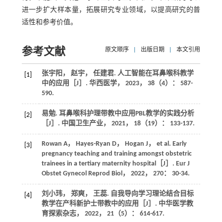
进一步扩大样本量，拓展研究专业领域，以提高研究的普
适性和参考价值。
参考文献
原文顺序
|
出版日期
|
本文引用
张宇阳， 赵宇， 任建君. 人工智能在耳鼻喉科教学
[1]
中的应用［J］.
华西医学
，
2023
，
38
（4）： 587-
590.
易勉. 耳鼻喉科护理带教中应用PBL教学的实践分析
[2]
［J］.
中国卫生产业
，
2021
，
18
（19）： 133-137.
Rowan
A
，
Hayes-Ryan
D
，
Hogan
J
，
et al
. Early
[3]
pregnancy teaching and training amongst obstetric
trainees in a tertiary maternity hospital［J］.
Eur J
Obstet Gynecol Reprod Biol
，
2022
，
270
： 30-34.
刘小玮， 郑爽， 王蕊. 自我导向学习理论结合目标
[4]
教学在产科新护士带教中的应用［J］.
中华医学教
育探索杂志
，
2022
，
21
（5）： 614-617.