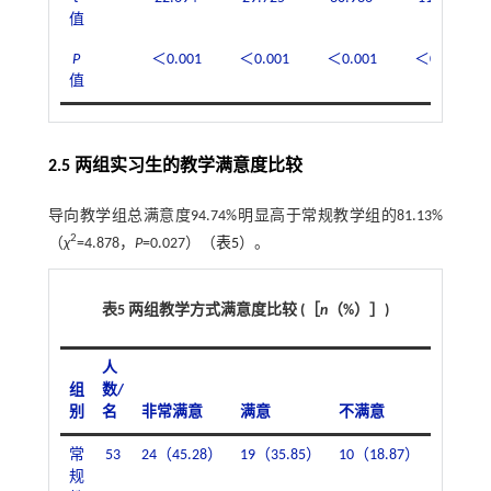
值
P
＜0.001
＜0.001
＜0.001
＜0.001
值
2.5 两组实习生的教学满意度比较
导向教学组总满意度94.74%明显高于常规教学组的81.13%
2
（
χ
=4.878，
P
=0.027）（
表5
）。
表5 两组教学方式满意度比较 (［
n
（%）］)
人
组
数/
别
名
非常满意
满意
不满意
总满意
常
53
24（45.28）
19（35.85）
10（18.87）
43（81.
规