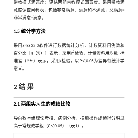
带教模式满意度：评估两组带教模式满意度。采用带教满
意度调查问卷表，包括非常满意、满意和不满意，总满意=
非常满意+满意。
1.5 统计学方法
采用SPSS 22.0软件进行数据统计分析，计数资料用例数和
2
百分比［
n
（%）］表示，采用
χ
检验，计量资料用均数±标
¯
准差（
x
±
s
）表示，采用
t
检验。以
P
＜0.05为差异有统计学
x
¯
意义。
2 结 果
2.1 两组实习生的成绩比较
导向教学组理论考核、病例分析、技能操作成绩得分明显
高于常规教学组（
P
＜0.05）（
表1
）。