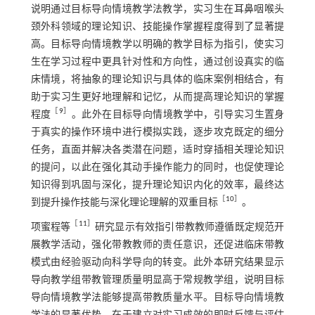
说明通过目标导向情境教学法教学，实习生在耳鼻咽喉头
颈外科领域的理论知识、技能操作掌握程度得到了显著提
高。目标导向情境教学以明确的教学目标为指引，使实习
生在学习过程中更具针对性和方向性，通过创设真实的临
床情境，将抽象的理论知识与具体的临床案例相结合，有
助于实习生更好地理解和记忆，从而提高理论知识的掌握
［
9
］
程度
。此外在目标导向情境教学中，引导实习生置身
于真实的操作环境中进行模拟实践，逐步攻克既定的细分
任务，直面并解决各类潜在问题，适时穿插相关理论知识
的提问，以此在强化其动手操作能力的同时，也促使理论
知识得到巩固与深化，提升理论知识内化的效率，最终达
［
10
］
到提升操作技能与深化理论理解的双重目标
。
［
11
］
项蜜程等
研究显示有效指引带教教师遵循既定规范开
展教学活动，强化带教教师的责任意识，还促进临床带教
模式由经验驱动向科学导向的转变。此外本研究结果显示
导向教学组带教管理质量明显高于常规教学组，说明目标
导向情境教学法能够提高带教质量水平。目标导向情境教