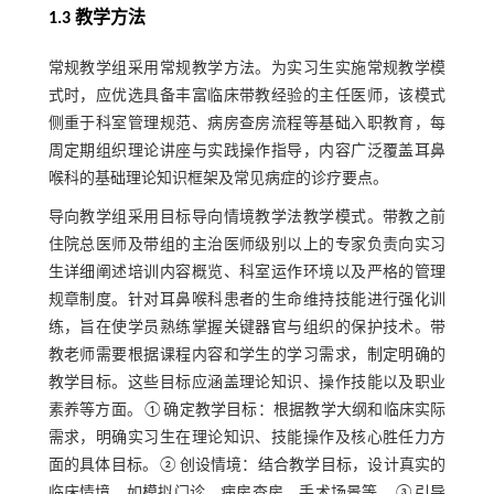
1.3 教学方法
常规教学组采用常规教学方法。为实习生实施常规教学模
式时，应优选具备丰富临床带教经验的主任医师，该模式
侧重于科室管理规范、病房查房流程等基础入职教育，每
周定期组织理论讲座与实践操作指导，内容广泛覆盖耳鼻
喉科的基础理论知识框架及常见病症的诊疗要点。
导向教学组采用目标导向情境教学法教学模式。带教之前
住院总医师及带组的主治医师级别以上的专家负责向实习
生详细阐述培训内容概览、科室运作环境以及严格的管理
规章制度。针对耳鼻喉科患者的生命维持技能进行强化训
练，旨在使学员熟练掌握关键器官与组织的保护技术。带
教老师需要根据课程内容和学生的学习需求，制定明确的
教学目标。这些目标应涵盖理论知识、操作技能以及职业
素养等方面。①确定教学目标：根据教学大纲和临床实际
需求，明确实习生在理论知识、技能操作及核心胜任力方
面的具体目标。②创设情境：结合教学目标，设计真实的
临床情境，如模拟门诊、病房查房、手术场景等。③引导