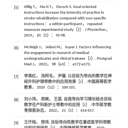
Hillig
T
，
Ma
H T
，
Dorsch
S
. Goal-oriented
[5]
instructions increase the intensity of practice in
stroke rehabilitation compared with non-specific
instructions： a within-participant， repeated
measures experimental study［J］.
J Physiother
，
2019
，
65
（2）： 95-98.
McVeigh
J
，
Jeilani
M
，
Super
J
. Factors influencing
[6]
the engagement in research of medical
undergraduates and clinical trainees［J］.
Postgrad
Med J
，
2022
，
98
（e3）： e172-e173.
李美红， 汤阿毛， 尹璇. 以目标为导向的教学在神
[7]
经外科护理带教中的应用效果［J］.
中国高等医学
教育
，
2020
（12）： 100-101.
刘小玮， 郑爽， 王蕊. 自我导向学习理论结合目标
[8]
教学在产科新护士带教中的应用［J］.
中华医学教
育探索杂志
，
2022
，
21
（5）： 614-617.
王仟陆， 邢伟. 目标导向性教学在重症医学科带教
[9]