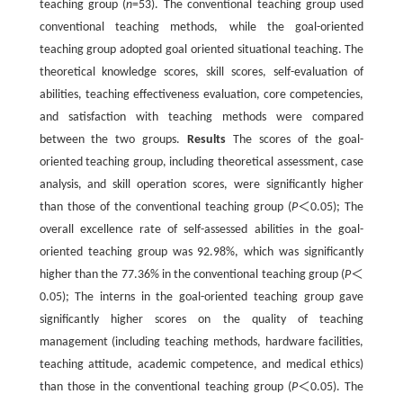
teaching group (
n
=53). The conventional teaching group used
conventional teaching methods, while the goal-oriented
teaching group adopted goal oriented situational teaching. The
theoretical knowledge scores, skill scores, self-evaluation of
abilities, teaching effectiveness evaluation, core competencies,
and satisfaction with teaching methods were compared
between the two groups.
Results
The scores of the goal-
oriented teaching group, including theoretical assessment, case
analysis, and skill operation scores, were significantly higher
than those of the conventional teaching group (
P
＜0.05); The
overall excellence rate of self-assessed abilities in the goal-
oriented teaching group was 92.98%, which was significantly
higher than the 77.36% in the conventional teaching group (
P
＜
0.05); The interns in the goal-oriented teaching group gave
significantly higher scores on the quality of teaching
management (including teaching methods, hardware facilities,
teaching attitude, academic competence, and medical ethics)
than those in the conventional teaching group (
P
＜0.05). The