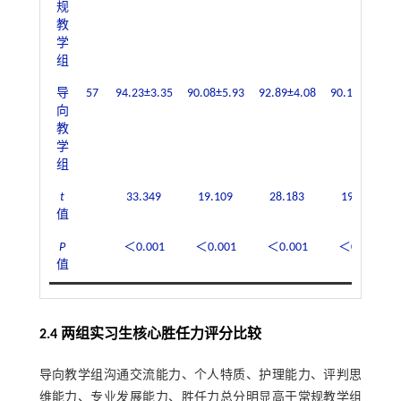
规
教
学
组
导
57
94.23±3.35
90.08±5.93
92.89±4.08
90.16±4.26
向
教
学
组
t
33.349
19.109
28.183
19.861
值
P
＜0.001
＜0.001
＜0.001
＜0.001
值
2.4 两组实习生核心胜任力评分比较
导向教学组沟通交流能力、个人特质、护理能力、评判思
维能力、专业发展能力、胜任力总分明显高于常规教学组