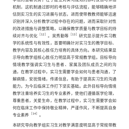
学法的显著优势，在于建立对实习成效的即时反馈与评估
机制，这机制通过即时的考核与评估流程，能够精确地评
估到实习生的实习进展与状态，进而使带教教师能够迅速
识别并深入分析教学过程中存在的问题，进而采取针对性
的改进措施与调整策略，以确保教学质量与教学目标的持
［
12
］
［
13
］
续对齐与优化
。吴秀勤等
研究显示提升实习教
学的系统性与有效性，首要明确针对实习生的教学目标、
教学内容及其核心胜任力培育的具体方向。本研究结果显
示导向教学组核心胜任力明显高于常规教学组。目标导向
情境教学强调实习生与患者、家属及团队成员之间的沟
通，在教学过程中，实习生需要学会如何与患者沟通，了
解病情，安抚情绪，传递信息，有助于提高实习生的沟通
能力，为今后临床工作打下坚实基础。此外目标导向情境
教学注重培养实习生的专业素养，使他们遵循医学伦理，
尊重患者，关爱生命，在教学过程中，实习生需要学会如
何在临床工作中保持敬业精神，严谨作风，不断提高自身
［
14
］
专业素养
。
本研究导向教学组实习生对教学满意度明显高于常规带教