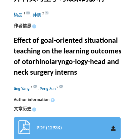
1
2
杨晶
,
孙朋
作者信息
+
Effect of goal-oriented situational
teaching on the learning outcomes
of otorhinolaryngo-logy-head and
neck surgery interns
1
2
Jing Yang
,
Peng Sun
Author information
+
文章历史
+
PDF (1293K)