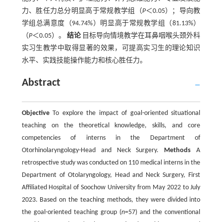
力、胜任力总分明显高于常规教学组（
P
＜0.05）；导向教
学组总满意度（94.74%）明显高于常规教学组（81.13%）
（
P
＜0.05）。
结论
目标导向情境教学在耳鼻咽喉头颈外科
实习生教学中取得显著的效果，可提高实习生的理论知识
水平、实践技能操作能力和核心胜任力。
Abstract
Objective
To explore the impact of goal-oriented situational
teaching on the theoretical knowledge, skills, and core
competencies of interns in the Department of
Otorhinolaryngology-Head and Neck Surgery.
Methods
A
retrospective study was conducted on 110 medical interns in the
Department of Otolaryngology, Head and Neck Surgery, First
Affiliated Hospital of Soochow University from May 2022 to July
2023. Based on the teaching methods, they were divided into
the goal-oriented teaching group (
n
=57) and the conventional