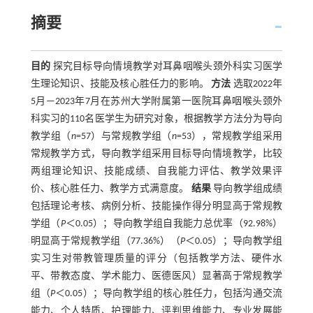
摘要
目的
探究目标导向情境教学对耳鼻咽喉头颈外科实习医学
生理论知识、技能及核心胜任力的影响。
方法
选取2022年
5月—2023年7月在苏州大学附属第一医院耳鼻咽喉头颈外
科实习的110名医学生为研究对象，根据教学方法分为导向
教学组（
n
=57）与常规教学组（
n
=53），常规教学组采用
常规教学方式，导向教学组采用目标导向情境教学，比较
两组理论知识、技能成绩、自我能力评估、教学效果评
价、核心胜任力、教学方式满意度。
结果
导向教学组成绩
包括理论考核、病例分析、技能操作得分明显高于常规教
学组（
P
＜0.05）；导向教学组自我能力总优率（92.98%）
明显高于常规教学组（77.36%）（
P
＜0.05）；导向教学组
实习生对带教管理质量的评分（包括教学方法、硬件水
平、带教态度、学术能力、医德医风）显著高于常规教学
组（
P
＜0.05）；导向教学组的核心胜任力，包括沟通交流
能力、个人特质、护理能力、评判思维能力、专业发展能