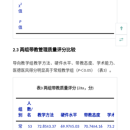
2
χ
5.39
值
P
0.02
值
2.3 两组带教管理质量评分比较
导向教学组教学方法、硬件水平、带教态度、学术能力、
医德医风得分明显高于常规教学组（
P
＜0.05）（
表3
）。
¯
表3 两组带教质量评分 (
x
±
s
，分)
x
¯
人
组
数/
别
名
教学方法
硬件水平
带教态度
学术能力
常
53
72.85±3.37
69.97±5.03
70.74±4.16
73.23±4.68