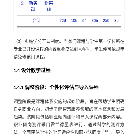
段
新实
新实
践
践
合计
728
108
64
306
250
38
（3）实施学分互认制度。当某门课程与学生第一学位所在
专业已开设课程的内容重叠度达到70%时，学生便可依规申
请免修该门课程。
1.4 设计教学过程
1.4.1 调整阶段：个性化评估与导入课程
调整阶段是课程体系实施的起始阶段，旨在帮助学生明确
自身职业方向，初步了解智慧康养领域的基本概念和发展
趋势。该阶段包括职业倾向测评和导入课程两部分内容。
职业倾向测评采用霍兰德量表进行，通过科学的测评方
［
16
］
法，全面评估学生的学习适应性和职业认同度
。导入