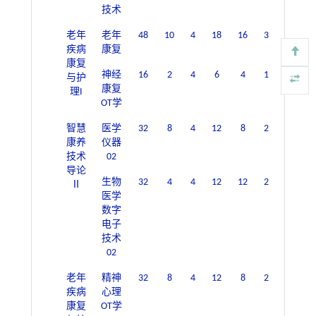
技术
老年
老年
48
10
4
18
16
3
疾病
康复
康复
神经
16
2
4
6
4
1
与护
康复
理I
OT学
智慧
医学
32
8
4
12
8
2
康养
仪器
技术
02
导论
生物
32
4
4
12
12
2
Ⅱ
医学
数字
电子
技术
02
老年
精神
32
8
4
12
8
2
疾病
心理
康复
OT学