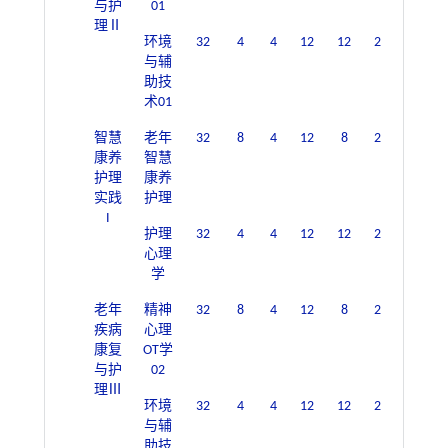
与护
01
理Ⅱ
环境
32
4
4
12
12
2
与辅
助技
术01
智慧
老年
32
8
4
12
8
2
康养
智慧
护理
康养
实践
护理
I
护理
32
4
4
12
12
2
心理
学
老年
精神
32
8
4
12
8
2
疾病
心理
康复
OT学
与护
02
理Ⅲ
环境
32
4
4
12
12
2
与辅
助技