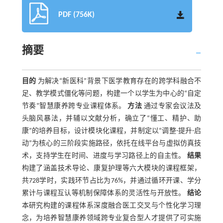
PDF (756K)
摘要
目的
为解决“新医科”背景下医学教育存在的跨学科融合不
足、教学模式僵化等问题，构建一个以学生为中心的“自定
节奏”智慧康养跨专业课程体系。
方法
通过专家会议法及
头脑风暴法，并辅以文献分析，确立了“懂工、精护、助
康”的培养目标，设计模块化课程，并制定以“调整-提升-启
动”为核心的三阶段实施路径，依托在线平台与虚拟仿真技
术，支持学生在时间、进度与学习路径上的自主性。
结果
构建了涵盖技术导论、康复护理等六大模块的课程框架，
共728学时，实践环节占比为76%，并通过循环开课、学分
累计与课程互认等机制保障体系的灵活性与开放性。
结论
本研究构建的课程体系深度融合医工交叉与个性化学习理
念，为培养智慧康养领域跨专业复合型人才提供了可实施