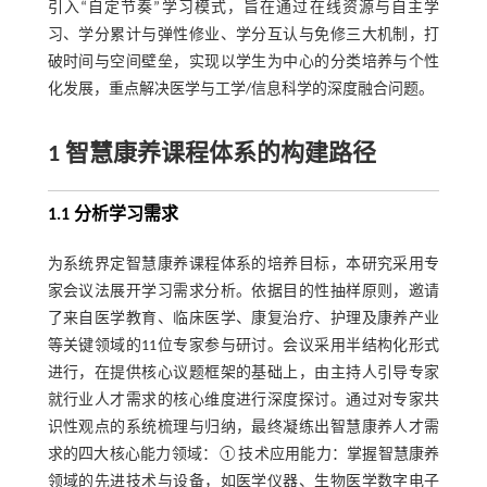
引入“自定节奏”学习模式，旨在通过在线资源与自主学
习、学分累计与弹性修业、学分互认与免修三大机制，打
破时间与空间壁垒，实现以学生为中心的分类培养与个性
化发展，重点解决医学与工学/信息科学的深度融合问题。
1 智慧康养课程体系的构建路径
1.1 分析学习需求
为系统界定智慧康养课程体系的培养目标，本研究采用专
家会议法展开学习需求分析。依据目的性抽样原则，邀请
了来自医学教育、临床医学、康复治疗、护理及康养产业
等关键领域的11位专家参与研讨。会议采用半结构化形式
进行，在提供核心议题框架的基础上，由主持人引导专家
就行业人才需求的核心维度进行深度探讨。通过对专家共
识性观点的系统梳理与归纳，最终凝练出智慧康养人才需
求的四大核心能力领域：①技术应用能力：掌握智慧康养
领域的先进技术与设备，如医学仪器、生物医学数字电子