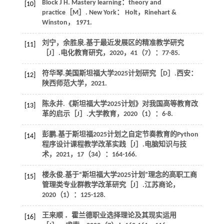
Block
J H
.
Mastery learning：theory and
[10]
practice
［M］. New York： Holt，Rinehart &
Winston，
1971
.
刘宁，余胜泉.基于最近发展区的精准教学研究
[11]
［J］.
电化教育研究
，
2020
，
41
（7）：77-85.
符华琴.美国斯坦福大学2025计划研究［D］.西安：
[12]
陕西师范大学，
2021
.
陈永井.《斯坦福大学2025计划》对我国高等教育改
[13]
革的启示［J］.
大学教育
，
2020
（1）：6-8.
彭鹏.基于斯坦福2025计划之自定节奏教育的Python
[14]
程序设计课程教学改革实践［J］.
电脑知识与技
术
，
2021
，
17
（34）：164-166.
楼永俊.基于“斯坦福大学2025计划”理念的高职工商
[15]
管理类专业群教学改革研究［J］.
江苏商论
，
2020
（1）：125-128.
王来顺 ．霍兰德职业选择理论及其现实运用
[16]