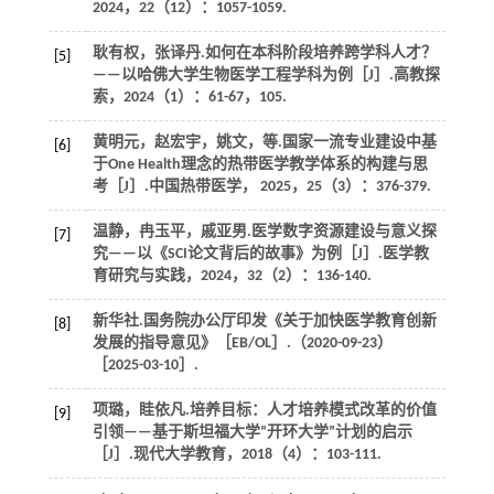
2024
，
22
（12）：1057-1059.
耿有权，张译丹.如何在本科阶段培养跨学科人才？
[5]
——以哈佛大学生物医学工程学科为例［J］.
高教探
索
，
2024
（1）：61-67，105.
黄明元，赵宏宇，姚文，
等
.国家一流专业建设中基
[6]
于One Health理念的热带医学教学体系的构建与思
考［J］.
中国热带医学
，
2025
，
25
（3）：376-379.
温静，冉玉平，戚亚男.医学数字资源建设与意义探
[7]
究——以《SCI论文背后的故事》为例［J］.
医学教
育研究与实践
，
2024
，
32
（2）：136-140.
新华社.国务院办公厅印发《关于加快医学教育创新
[8]
发展的指导意见》［EB/OL］.（2020-09-23）
［2025-03-10］.
项璐，眭依凡.培养目标：人才培养模式改革的价值
[9]
引领——基于斯坦福大学“开环大学”计划的启示
［J］.
现代大学教育
，
2018
（4）：103-111.