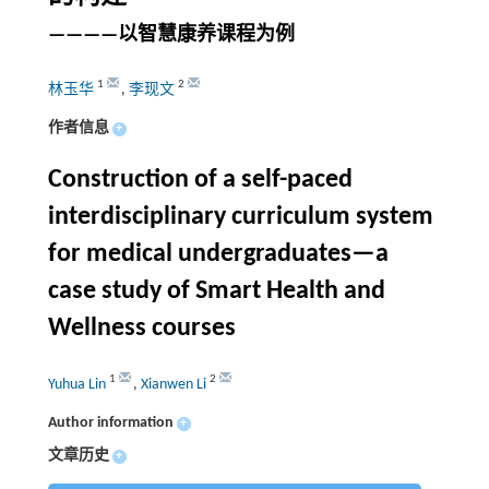
————以智慧康养课程为例
1
2
林玉华
,
李现文
作者信息
+
Construction of a self-paced
interdisciplinary curriculum system
for medical undergraduates—a
case study of Smart Health and
Wellness courses
1
2
Yuhua Lin
,
Xianwen Li
Author information
+
文章历史
+