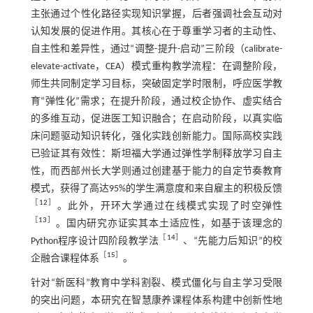
主张通过个性化路径实现知识掌握，后者强调社会互动对
认知发展的促进作用。其核心在于尊重学习者的主动性、
自主性和差异性，通过“调整-提升-启动”三阶段（calibrate-
elevate-activate，CEA）模式重构教学流程：在调整阶段，
师生共同制定学习目标，突破固定学时限制，呼应医学教
育“弹性化”需求；在提升阶段，通过校企协作、虚实结合
的多维互动，促进医工知识融合；在启动阶段，以真实临
床问题驱动知识转化，强化实践创新能力。国际高校实践
已验证其有效性：斯坦福大学通过弹性学制释放学习自主
性，而西部州长大学则通过创建基于能力的自定节奏教育
模式，获得了高达95%的学生满意度和来自雇主的积极反馈
［
12
］
。此外，开环大学通过在线模式实现了时空弹性
［
13
］
。国内研究亦证实其本土适应性，如基于该理念的
［
14
］
Python程序设计四阶段教学法
、“先能力后知识”的校
［
15
］
企融合课程体系
。
针对“新医科”教育中学科割裂、模式僵化与自主学习受限
的突出问题，本研究在智慧康养课程体系构建中创新性地