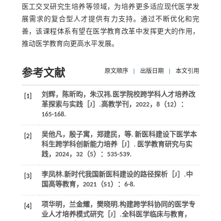
医工交叉研究生培养等领域，为培养更多适应现代医学发
展需求的复合型人才提供有力支持。通过不断优化和完
善，该课程体系有望在医学教育改革中发挥更大的作用，
推动医学教育向更高水平发展。
参考文献
原文顺序
|
出版日期
|
本文引用
刘辉，陈昕昀，朱汉祎.医学院校跨学科人才培养改
[1]
革探索与实践［J］.
高教学刊
，
2022
，
8
（12）：
165-168.
吴他凡，殷子寓，郑建民，
等
. 新医科建设下医学本
[2]
科生跨学科创新能力培养［J］.
医学教育研究与实
践
，
2024
，
32
（5）：535-539.
李凤林.新时代我国新医科建设的路径探析［J］.
中
[3]
国高等教育
，
2021
（S1）：6-8.
项华明，兰金耀，樊晓明.构建跨学科协同的医学专
[4]
业人才培养模式研究［J］.
全科医学临床与教育
，