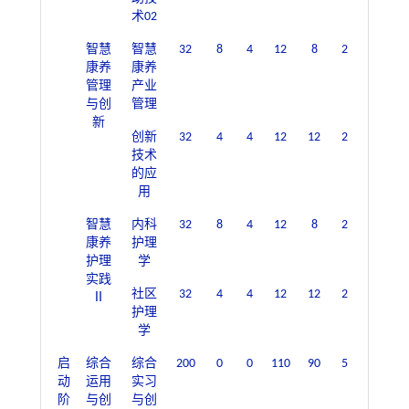
术02
智慧
智慧
32
8
4
12
8
2
康养
康养
管理
产业
与创
管理
新
创新
32
4
4
12
12
2
技术
的应
用
智慧
内科
32
8
4
12
8
2
康养
护理
护理
学
实践
社区
32
4
4
12
12
2
Ⅱ
护理
学
启
综合
综合
200
0
0
110
90
5
动
运用
实习
阶
与创
与创