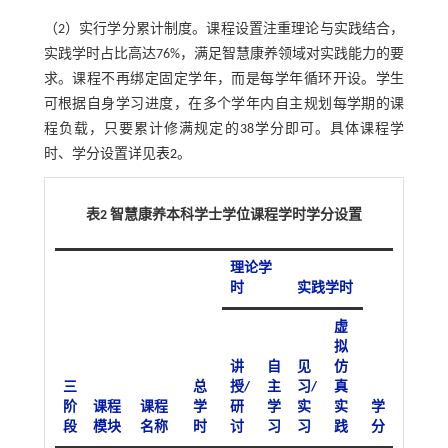
（2）实行学分累计制度。课程设置注重理论与实践结合，
实践学时占比高达76%，满足智慧康养领域对实践能力的要
求。课程不再绑定固定学年，而是每学年循环开设。学生
可根据自身学习进度，在多个学年内自主规划每学期的课
程负载，只要累计修满规定的38学分即可。具体课程学
时、学分设置详见
表2
。
表2 智慧康养本科学士学位课程学时学分设置
理论学
时
实践学时
虚
拟
讲
自
见
仿
三
总
授/
主
习/
真
阶
课程
课程
学
研
学
实
实
学
段
模块
名称
时
讨
习
习
践
分