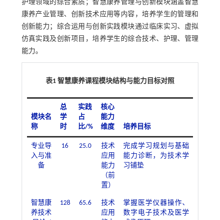
护理领域的综合素质；智慧康养管理与创新模块涵盖智慧
康养产业管理、创新技术应用等内容，培养学生的管理和
创新能力；综合运用与创新实践模块通过临床实习、虚拟
仿真实践及创新项目，培养学生的综合技术、护理、管理
能力。
表1 智慧康养课程模块结构与能力目标对照
总
实践
核心
模块名
学
占
能力
称
时
比/%
维度
培养目标
专业导
16
25.0
技术
完成学习规划与基础
入与准
应用
能力诊断，为技术学
备
能力
习铺垫
（前
置）
智慧康
128
65.6
技术
掌握医学仪器操作、
养技术
应用
数字电子技术及医学