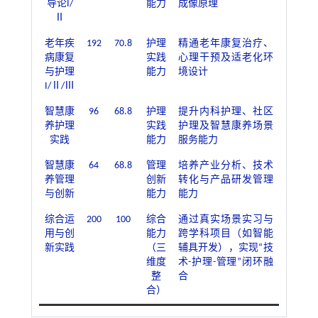
导论I/
能力
成像原理
Ⅱ
老年疾
192
70.8
护理
精通老年康复治疗、
病康复
实践
心理干预及适老化环
与护理
能力
境设计
I/Ⅱ/Ⅲ
智慧康
96
68.8
护理
提升内科护理、社区
养护理
实践
护理及智慧康养场景
实践
能力
服务能力
智慧康
64
68.8
管理
培养产业分析、技术
养管理
创新
转化与产品研发管理
与创新
能力
能力
综合运
200
100
综合
通过真实场景实习与
用与创
能力
跨学科项目（如智能
新实践
（三
辅具开发），实现“技
维度
术-护理-管理”闭环融
整
合
合）