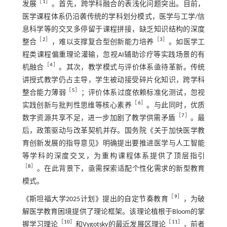
［
1
］
发展
。首先，跨学科融合的表浅化问题突出。目前，
医学课程体系仍沿袭传统的学科划分模式，医学与工学/信
息科学等的交叉多停留于课程拼接，缺乏知识结构的深度
［
2
］
［
3
］
整合
，难以支撑复合型创新能力培养
。如医学工
程类课程偏重理论灌输，忽视AI辅助诊疗等实践场景的有
［
4
］
机融合
。其次，教学模式与评价体系亟待革新。传统
讲授式教学仍占主导，学生被动接受碎片化知识，跨学科
［
5
］
整合能力薄弱
；评价体系过度依赖标准化测试，忽视
［
6
］
实践创新与批判性思维等核心素养
。与此同时，优质
［
7
］
数字资源共享不足，进一步加剧了教学供需矛盾
。最
后，政策驱动与改革契机并存。国务院《关于加快医学教
育创新发展的指导意见》明确提出要推进医学与人工智能
等学科的深度交叉，为重构课程体系提供了顶层指引
［
8
］
。在此背景下，亟需探索适配个性化需求的新型教育
模式。
［
9
］
《斯坦福大学2025计划》提出的自定节奏教育
，为破
解医学教育困境提供了理论框架。该理论植根于Bloom的掌
［
10
］
［
11
］
握学习理论
和Vygotsky的最近发展区理论
，前者