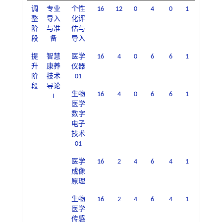
调
专业
个性
16
12
0
4
0
1
整
导入
化评
阶
与准
估与
段
备
导入
提
智慧
医学
16
4
0
6
6
1
升
康养
仪器
阶
技术
01
段
导论
生物
16
4
0
6
6
1
I
医学
数字
电子
技术
01
医学
16
2
4
6
4
1
成像
原理
生物
16
2
4
6
4
1
医学
传感