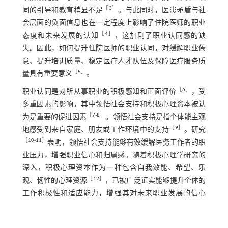
［
3
］
同的引导和教育稍显不足
。与此同时，医患矛盾与社
会层面的负面信息也在一定程度上影响了住院医师的职业
［
4
］
态度和未来发展的认知
，这加剧了职业认同感的缺
失。因此，如何提升住院医师的职业认同，对缓解职业倦
怠、提升培训质量、稳定医疗人才队伍及保障医疗服务质
［
5
］
量具有重要意义
。
［
6
］
职业认同是对所从事职业的积极感知和正面评价
，受
多重因素的影响，其中领悟社会支持和积极心理资本被认
［
7
-
8
］
为是重要的促进因素
。领悟社会支持是指个体能主观
［
9
］
地感受到来自家庭、朋友或工作环境中的支持
。研究
［
10
-
11
］
表明，领悟社会支持能够有效缓解医务工作者的职
业压力，增强职业信心和归属感。随着积极心理学研究的
深入，积极心理资本作为一种包含自我效能、希望、乐
［
12
］
观、韧性的心理资源
，已被广泛证实能够提升个体的
工作积极性和适应能力，增强其对未来职业发展的信心
［
13
-
14
］
。个体的心理资源不仅来源于自身特质，也受到社
会环境的塑造，社会支持的获取能够增强个体的积极心理