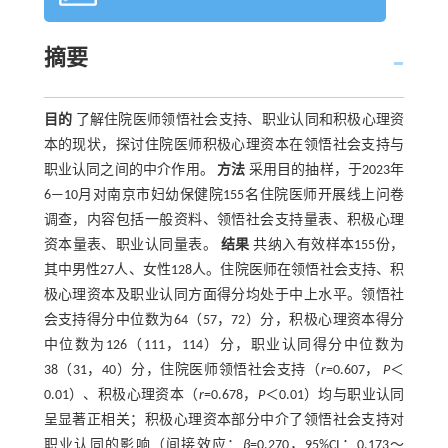
摘要
目的
了解住院医师领悟社会支持、职业认同和积极心理资
本的现状，探讨住院医师积极心理资本在领悟社会支持与
职业认同之间的中介作用。
方法
采用目的抽样，于2023年
6—10月对南京市妇幼保健院155名住院医师开展线上问卷
调查，内容包括一般资料、领悟社会支持量表、积极心理
资本量表、职业认同量表。
结果
共纳入有效样本155份，
其中男性27人、女性128人。住院医师在领悟社会支持、积
极心理资本及职业认同方面得分均处于中上水平。领悟社
会支持得分中位数为64（57，72）分，积极心理资本得分
中位数为126（111，114）分，职业认同得分中位数为
38（31，40）分，住院医师领悟社会支持（
r
=0.607，
P
＜
0.01）、积极心理资本（
r
=0.678，
P
＜0.01）均与职业认同
呈显著正相关；积极心理资本部分中介了领悟社会支持对
职业认同的影响（间接效应：
β
=0.270，95%CI：0.173～