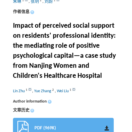
1
2
1
朱琳
,
张玥
,
刘蔚
作者信息
+
Impact of perceived social support
on residents' professional identity:
the mediating role of positive
psychological capital—a case study
from Nanjing Women and
Children's Healthcare Hospital
1
2
1
Lin Zhu
,
Yue Zhang
,
Wei Liu
Author information
+
文章历史
+
PDF (969K)