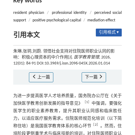
Key words
resident physician
/
professional identity
/
perceived social
support
/
positive psychological capital
/
mediation effect
引用格式 ▾
引用本文
朱琳,张玥,刘蔚. 领悟社会支持对住院医师职业认同的影
响：积极心理资本的中介作用[J].
医学教育管理
, 2026,
12(01): 84-91 DOI:10.3969/j.issn.2096-045X.2026.01.014
上一篇
下一篇
为进一步提高医学人才培养质量，国务院办公厅在《关于
［
1
］
加快医学教育创新发展的指导意见》
中强调，要强化
医学生的职业素养教育，提升其职业认同感和临床胜任
力，以适应医疗服务需求。住院医师规范化培训（以下简
［
2
］
称住培）是我国医学教育体系的核心环节
。然而，住
培阶段更侧重学术与临床技能的培训，对住院医师职业认