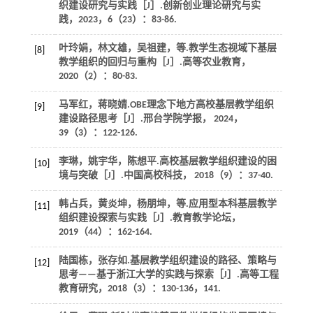
织建设研究与实践［J］.
创新创业理论研究与实
践
，
2023
，
6
（23）：83-86.
叶玲娟，林文雄，吴祖建，
等
.教学生态视域下基层
[8]
教学组织的回归与重构［J］.
高等农业教育
，
2020
（2）：80-83.
马军红，蒋晓婧.OBE理念下地方高校基层教学组织
[9]
建设路径思考［J］.
邢台学院学报
，
2024
，
39
（3）：122-126.
李琳，姚宇华，陈想平.高校基层教学组织建设的困
[10]
境与突破［J］.
中国高校科技
，
2018
（9）：37-40.
韩占兵，黄炎坤，杨朋坤，
等
.应用型本科基层教学
[11]
组织建设探索与实践［J］.
教育教学论坛
，
2019
（44）：162-164.
陆国栋，张存如.基层教学组织建设的路径、策略与
[12]
思考——基于浙江大学的实践与探索［J］.
高等工程
教育研究
，
2018
（3）：130-136，141.