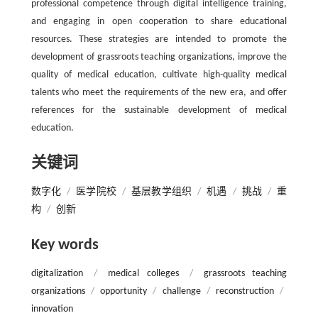
professional competence through digital intelligence training,
and engaging in open cooperation to share educational
resources. These strategies are intended to promote the
development of grassroots teaching organizations, improve the
quality of medical education, cultivate high-quality medical
talents who meet the requirements of the new era, and offer
references for the sustainable development of medical
education.
关键词
数字化
/
医学院校
/
基层教学组织
/
机遇
/
挑战
/
重
构
/
创新
Key words
digitalization
/
medical colleges
/
grassroots teaching
organizations
/
opportunity
/
challenge
/
reconstruction
/
innovation