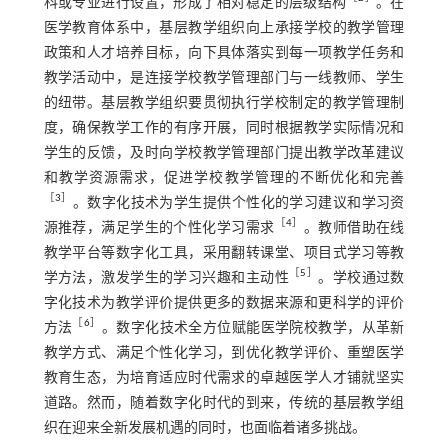
科或专业进行设置，形成了相对稳定的层级结构
。在
医学教育体系中，基层教学组织向上承接学校的教学管理
政策和人才培养目标，向下具体落实到每一项教学任务和
教学活动中，是连接学校教学管理部门与一线教师、学生
的纽带。基层教学组织要贯彻执行学校制定的教学管理制
度，确保教学工作的有序开展，同时根据教学实际情况和
学生的反馈，及时向学校教学管理部门提出教学改革建议
和教学资源需求，促进学校教学管理的不断优化和完善
［
3
］
。数字化技术为学生提供个性化的学习建议和学习资
［
4
］
源推荐，满足学生的个性化学习需求
。教师借助在线
教学平台等数字化工具，采用翻转课堂、项目式学习等教
［
5
］
学方法，激发学生的学习兴趣和主动性
。学校通过数
字化技术为教学评价提供更多的数据来源和更科学的评价
［
6
］
方法
。数字化技术全方位赋能医学院校教学，从革新
教学方式、满足个性化学习，到优化教学评价、重塑医学
教育生态，为培育适应时代需求的卓越医学人才铺就坚实
道路。然而，随着数字化时代的到来，传统的基层教学组
织在迎来全新发展机遇的同时，也面临着诸多挑战。