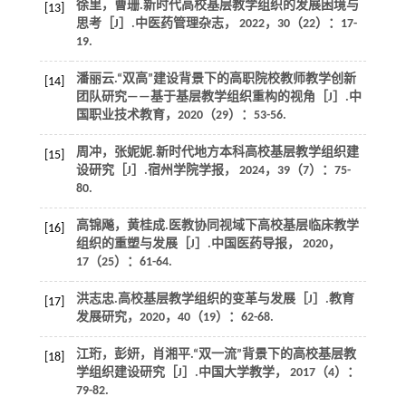
徐里，曹珊.新时代高校基层教学组织的发展困境与
[13]
思考［J］.
中医药管理杂志
，
2022
，
30
（22）：17-
19.
潘丽云.“双高”建设背景下的高职院校教师教学创新
[14]
团队研究——基于基层教学组织重构的视角［J］.
中
国职业技术教育
，
2020
（29）：53-56.
周冲，张妮妮.新时代地方本科高校基层教学组织建
[15]
设研究［J］.
宿州学院学报
，
2024
，
39
（7）：75-
80.
高锦飚，黄桂成.医教协同视域下高校基层临床教学
[16]
组织的重塑与发展［J］.
中国医药导报
，
2020
，
17
（25）：61-64.
洪志忠.高校基层教学组织的变革与发展［J］.
教育
[17]
发展研究
，
2020
，
40
（19）：62-68.
江珩，彭妍，肖湘平.“双一流”背景下的高校基层教
[18]
学组织建设研究［J］.
中国大学教学
，
2017
（4）：
79-82.