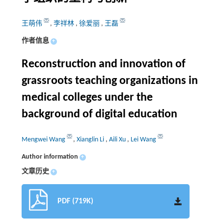
王萌伟
,
李祥林
,
徐爱丽
,
王磊
作者信息
+
Reconstruction and innovation of
grassroots teaching organizations in
medical colleges under the
background of digital education
Mengwei Wang
,
Xianglin Li
,
Aili Xu
,
Lei Wang
Author information
+
文章历史
+
PDF (719K)