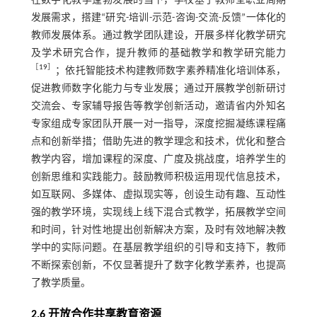
在数字化教学蓬勃发展的当下，学校基于教师全职业周期
发展需求，搭建“研究-培训-示范-咨询-交流-反馈”一体化的
教师发展体系。通过教学团队建设，开展多样化教学研究
及学术研究合作，提升教师的基础教学和教学研究能力
［
19
］
；依托智能技术构建教师数字素养精准化培训体系，
促进教师数字化能力与专业发展；通过开展教学创新研讨
交流会、专家辅导报告等教学创新活动，邀请省内外知名
专家组成专家团队开展一对一指导，深度挖掘凝练课程痛
点和创新举措；借助先进的教学理念和技术，优化和整合
教学内容，增加课程的深度、广度及挑战度，培养学生的
创新思维和实践能力。鼓励教师积极运用现代信息技术，
如互联网、多媒体、虚拟现实等，创设生动有趣、互动性
强的教学环境，实现线上线下混合式教学，拓展教学空间
和时间，针对性地提出创新解决方案，及时有效地解决教
学中的实际问题。在基层教学组织的引导和支持下，教师
不断探索创新，不仅显著提升了数字化教学素养，也提高
了教学质量。
2.6 开放合作共享教育资源