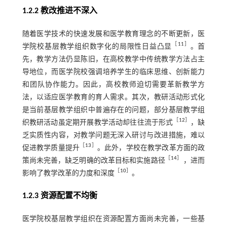
1.2.2 教改推进不深入
随着医学技术的快速发展和医学教育理念的不断更新，医
［
11
］
学院校基层教学组织数字化的局限性日益凸显
。首
先，教学方法仍显陈旧，在高校教学中传统教学方法占主
导地位，而医学院校强调培养学生的临床思维、创新能力
和团队协作能力。因此，高校教师迫切需要革新教学方
法，以适应医学教育的育人需求。其次，教研活动形式化
是当前基层教学组织中普遍存在的问题，部分基层教学组
［
12
］
织教研活动虽定期开展教学活动却往往流于形式
，缺
乏实质性内容，对教学问题无深入研讨与改进措施，难以
［
13
］
促进教学质量提升
。此外，学校在教学改革方面的政
［
14
］
策尚未完善，缺乏明确的改革目标和实施路径
，进而
［
10
］
影响了教学改革的力度和深度
。
1.2.3 资源配置不均衡
医学院校基层教学组织在资源配置方面尚未完善，一些基