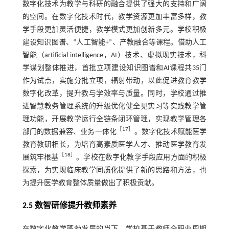
数字化技术为教学与科研的融合提供了强大的支持和广阔
的空间。在数字化技术时代，教学资源更加丰富多样，教
学手段更加灵活便捷，教学模式更加创新多元。学校积极
建设知识图谱、“人工智能+”、产教融合等课程。借助人工
智能（artificial intelligence，AI）技术、虚拟现实技术，科
学谋划整体推进，首批立项建设知识图谱和AI课程共35门
作为试点，实施分批立项，辐射带动，以此促进教育教学
数字化改革，提升教与学效率与质量。同时，学校通过推
进智慧教务管理系统的升级优化健全见实习等实践教学管
理功能，开展教学运行全链条闭环管理，实现教学管理各
［
17
］
部门的数据兼容、业务一体化
。数字化技术赋能医学
教育教研相长，为培育高素质医学人才、推动医学教育发
［
18
］
展筑牢根基
。学校在数字化教学手段应用方面的积极
探索，为实现临床教学同质化提供了新的思路和方法，也
为提升医学教育整体质量做出了积极贡献。
2.5 数智研修提升教师素养