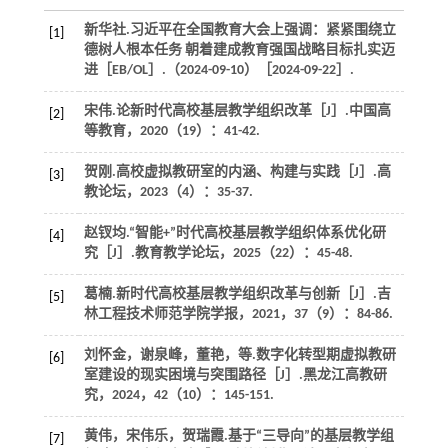
新华社.习近平在全国教育大会上强调：紧紧围绕立
[1]
德树人根本任务 朝着建成教育强国战略目标扎实迈
进［EB/OL］.（2024-09-10）［2024-09-22］.
宋伟.论新时代高校基层教学组织改革［J］.
中国高
[2]
等教育
，
2020
（19）：41-42.
贺刚.高校虚拟教研室的内涵、构建与实践［J］.
高
[3]
教论坛
，
2023
（4）：35-37.
赵钗均.“智能+”时代高校基层教学组织体系优化研
[4]
究［J］.
教育教学论坛
，
2025
（22）：45-48.
葛楠.新时代高校基层教学组织改革与创新［J］.
吉
[5]
林工程技术师范学院学报
，
2021
，
37
（9）：84-86.
刘怀金，谢泉峰，董艳，
等
.数字化转型期虚拟教研
[6]
室建设的现实困境与突围路径［J］.
黑龙江高教研
究
，
2024
，
42
（10）：145-151.
黄伟，宋伟乐，贺瑞霞.基于“三导向”的基层教学组
[7]