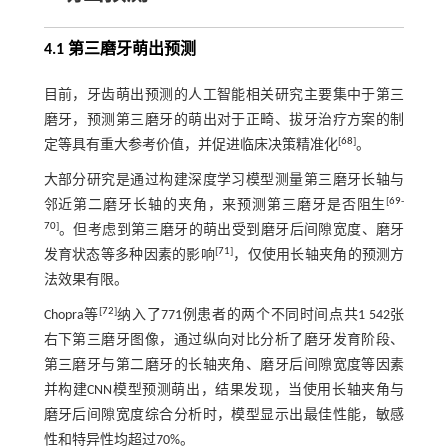
4.1 第三磨牙萌出预测
目前，牙齿萌出预测的人工智能相关研究主要集中于第三
磨牙，预测第三磨牙的萌出对于正畸、拔牙治疗方案的制
[
68
]
定等具有重大参考价值，并促进临床决策精准化
。
大部分研究是通过构建深度学习模型测量第三磨牙长轴与
[
69
-
邻近第二磨牙长轴的夹角，来预测第三磨牙是否阻生
70
]
。但考虑到第三磨牙的萌出受到磨牙后间隙宽度、磨牙
[
71
]
发育状态等多种因素的影响
，仅使用长轴夹角的预测方
法效果有限。
[
72
]
Chopra等
纳入了771例患者的两个不同时间点共1 542张
右下第三磨牙图像，通过纵向对比分析了磨牙发育阶段、
第三磨牙与第二磨牙的长轴夹角、磨牙后间隙宽度等因素
并构建CNN模型预测萌出，结果发现，当使用长轴夹角与
磨牙后间隙宽度综合分析时，模型显示出最佳性能，敏感
性和特异性均超过70%。