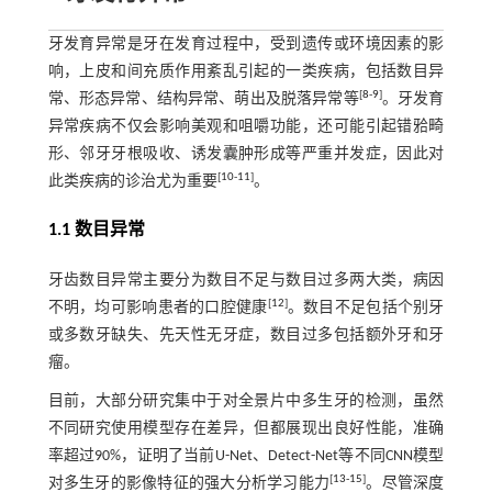
牙发育异常是牙在发育过程中，受到遗传或环境因素的影
响，上皮和间充质作用紊乱引起的一类疾病，包括数目异
[
8
-
9
]
常、形态异常、结构异常、萌出及脱落异常等
。牙发育
异常疾病不仅会影响美观和咀嚼功能，还可能引起错𬌗畸
形、邻牙牙根吸收、诱发囊肿形成等严重并发症，因此对
[
10
-
11
]
此类疾病的诊治尤为重要
。
1.1 数目异常
牙齿数目异常主要分为数目不足与数目过多两大类，病因
[
12
]
不明，均可影响患者的口腔健康
。数目不足包括个别牙
或多数牙缺失、先天性无牙症，数目过多包括额外牙和牙
瘤。
目前，大部分研究集中于对全景片中多生牙的检测，虽然
不同研究使用模型存在差异，但都展现出良好性能，准确
率超过90%，证明了当前U-Net、Detect-Net等不同CNN模型
[
13
-
15
]
对多生牙的影像特征的强大分析学习能力
。尽管深度