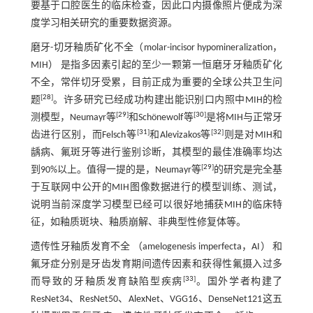
要基于口腔医生的临床检查，因此口内摄像照片便成为深
度学习相关研究的重要数据资源。
磨牙-切牙釉质矿化不全（molar-incisor hypomineralization，
MIH） 是指多因素引起的至少一颗第一恒磨牙牙釉质矿化
不全，常伴切牙受累，目前正成为重要的全球公共卫生问
[
28
]
题
。许多研究已经成功构建出能识别口内照中MIH的检
[
29
]
[
30
]
测模型，Neumayr等
和Schönewolf等
是将MIH与正常牙
[
31
]
[
32
]
齿进行区别，而Felsch等
和Alevizakos等
则是对MIH和
龋病、氟斑牙等进行鉴别诊断，其模型的最佳准确率均达
[
29
]
到90%以上。值得一提的是，Neumayr等
的研究是完全基
于互联网中公开的MIH图像数据进行的模型训练、测试，
说明当前深度学习模型已经可以很好地捕获MIH的临床特
征，如釉质斑块、釉质崩解、非典型性修复体等。
遗传性牙釉质发育不全 （amelogenesis imperfecta，AI） 和
氟牙症分别是牙齿发育期间遗传因素和获得性氟摄入过多
[
33
]
而导致的牙釉质发育缺陷型疾病
。国外学者构建了
ResNet34、ResNet50、AlexNet、VGG16、DenseNet121这五