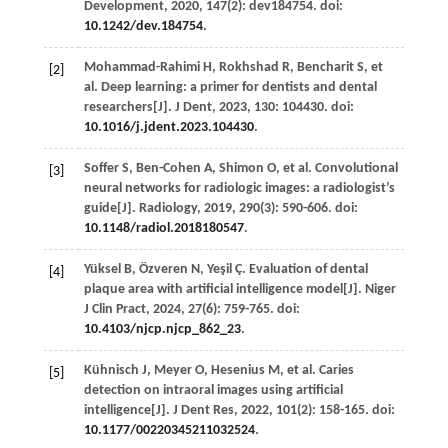
Development
,
2020
,
147
(2): dev184754. doi:
10.1242/dev.184754
.
Mohammad-Rahimi
H
,
Rokhshad
R
,
Bencharit
S
,
et
[2]
al.
Deep learning: a primer for dentists and dental
researchers[J].
J Dent
,
2023
,
130
: 104430. doi:
10.1016/j.jdent.2023.104430
.
Soffer
S
,
Ben-Cohen
A
,
Shimon
O
,
et al.
Convolutional
[3]
neural networks for radiologic images: a radiologist’s
guide[J].
Radiology
,
2019
,
290
(3): 590-606. doi:
10.1148/radiol.2018180547
.
Yüksel
B
,
Özveren
N
,
Yeşil
Ç
. Evaluation of dental
[4]
plaque area with artificial intelligence model[J].
Niger
J Clin Pract
,
2024
,
27
(6): 759-765. doi:
10.4103/njcp.njcp_862_23
.
Kühnisch
J
,
Meyer
O
,
Hesenius
M
,
et al.
Caries
[5]
detection on intraoral images using artificial
intelligence[J].
J Dent Res
,
2022
,
101
(2): 158-165. doi:
10.1177/00220345211032524
.