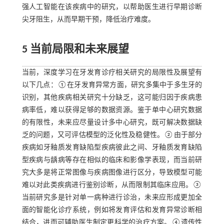
强人工智能在该疾病中的研究，以帮助医生进行早期诊断
尖牙阻生，从而早期干预，降低治疗难度。
5 当前局限和未来展望
当前，深度学习在牙发育诊疗相关研究的局限性及展望有
以下几点：①在牙发育异常方面，研究多集中于多生牙的
识别，其他疾病相关研究十分缺乏，这可能归因于疾病患
病率低，难以获得足够的数据资源。鉴于单中心研究数据
的有限性，未来应尽量设计多中心研究，既可解决数据缺
乏的问题，又可评估模型的泛化性及稳健性。②由于部分
疾病如牙釉质发育缺陷型疾病彼此之间、牙釉质发育缺陷
型疾病与龋病等存在相似的临床和影像学表现，而当前研
究大多是将正常图像与疾病图像进行区分，导致模型可能
难以对此类疾病进行鉴别诊断，从而限制其临床应用。③
当前研究多是针对单一病种进行诊治，未来应形成更加全
面的智能化诊疗系统，例如将发育评估和发育异常诊断相
结合，进而可辅助医生制定更科学的治疗方案。④遗传性