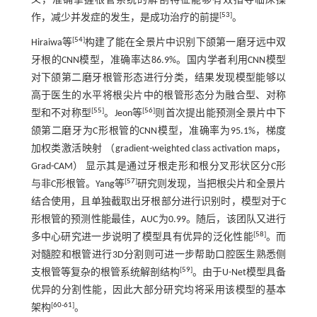
义，准确掌握根管系统的解剖特征能够有效指导临床操
[
53
]
作，减少并发症的发生，是成功治疗的前提
。
[
54
]
Hiraiwa等
构建了能在全景片中识别下颌第一磨牙远中双
牙根的CNN模型，准确率达86.9%。国内学者利用CNN模型
对下颌第二磨牙根管形态进行分类，结果发现模型能够以
高于医生的水平将根尖片中的根管形态分为融合型、对称
[
55
]
[
56
]
型和不对称型
。Jeon等
则首次提出能预测全景片中下
颌第二磨牙为C形根管的CNN模型，准确率为95.1%，梯度
加权类激活映射 （gradient-weighted class activation maps，
Grad-CAM） 显示其是通过牙根走形和根分叉形状区分C形
[
57
]
与非C形根管。Yang等
研究则发现，当把根尖片和全景片
结合使用，且单独截取出牙根部分进行识别时，模型对于C
形根管的预测性能最佳，AUC为0.99。随后，该团队又进行
[
58
]
多中心研究进一步说明了模型具有优异的泛化性能
。而
对髓腔和根管进行3D分割则可进一步帮助口腔医生熟悉侧
[
59
]
支根管等复杂的根管系统解剖结构
。由于U-Net模型具备
优异的分割性能，因此大部分研究均将采用该模型的基本
[
60
-
61
]
架构
。