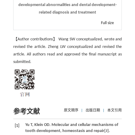
developmental abnormalities and dental development-
related diagnosis and treatment
Full size
【Author contributions】 Wang SW conceptualized, wrote and
revised the article. Zheng LW conceptualized and revised the
article. All authors read and approved the final manuscript as
submitted.
参考文献
原文顺序
|
出版日期
|
本文引用
Yu
T
,
Klein
OD
. Molecular and cellular mechanisms of
[1]
tooth development, homeostasis and repair[J].