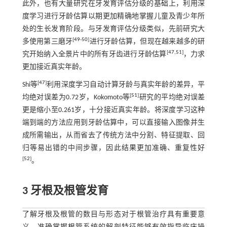
此外，也有大量研究在牙发育评估分级的基础上，利用深
度学习进行牙龄估算以期更加精确地掌握儿童及青少年所
处的生长发育阶段。与牙发育评估分级类似，先前研究大
[
49
-
50
]
多使用第三磨牙
进行牙龄估算，但现在越来越多的研
[
47
,
51
]
究开始纳入全景片中的所有牙齿进行牙龄估算
，力求
更加接近真实年龄。
[
47
]
Shi等
利用深度学习自动计算牙龄与真实年龄的差异，平
[
51
]
均绝对误差为0.72岁，Kokomoto等
研究的平均绝对误差
更是缩小至0.261岁，十分接近真实年龄。将深度学习这种
端到端的方法应用到牙龄估算中，可以直接输入图像并生
成所需输出，从而省去了传统方法中分割、特征提取、回
归等易出错的中间步骤，因此结果更加准确、重复性好
[
52
]
。
3 牙根及根管发育
了解牙根及根管的数目与形态对于根管治疗具有重要意