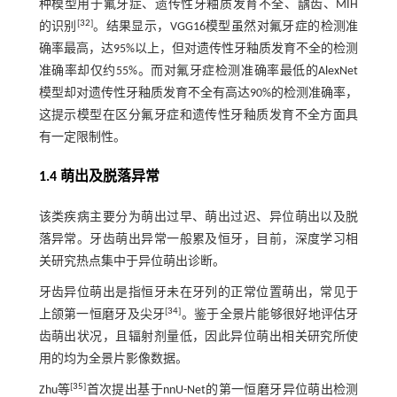
种模型用于氟牙症、遗传性牙釉质发育不全、龋齿、MIH
[
32
]
的识别
。结果显示，VGG16模型虽然对氟牙症的检测准
确率最高，达95%以上，但对遗传性牙釉质发育不全的检测
准确率却仅约55%。而对氟牙症检测准确率最低的AlexNet
模型却对遗传性牙釉质发育不全有高达90%的检测准确率，
这提示模型在区分氟牙症和遗传性牙釉质发育不全方面具
有一定限制性。
1.4 萌出及脱落异常
该类疾病主要分为萌出过早、萌出过迟、异位萌出以及脱
落异常。牙齿萌出异常一般累及恒牙，目前，深度学习相
关研究热点集中于异位萌出诊断。
牙齿异位萌出是指恒牙未在牙列的正常位置萌出，常见于
[
34
]
上颌第一恒磨牙及尖牙
。鉴于全景片能够很好地评估牙
齿萌出状况，且辐射剂量低，因此异位萌出相关研究所使
用的均为全景片影像数据。
[
35
]
Zhu等
首次提出基于nnU-Net的第一恒磨牙异位萌出检测