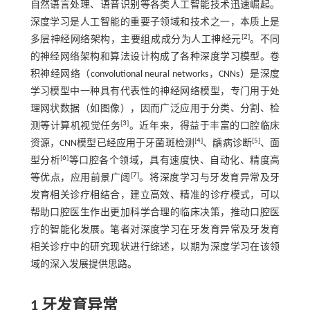
自然语言处理、语音识别等各类人工智能技术迅速崛起。
深度学习是人工智能的重要子领域和技术之一，本质上是
[
2
]
多层神经网络架构，主要组成成分为人工神经元
。不同
的神经网络架构和算法设计构成了各种深度学习模型。卷
积神经网络（convolutional neural networks，CNNs）是深度
学习模型中一种具有代表性的神经网络模型，专门用于处
理网状数据（如图像），因而广泛应用于分类、分割、检
[
3
]
测等计算机视觉任务
。近年来，得益于丰富的口腔临床
[
4
]
[
5
]
资源，CNN模型已经应用于牙菌斑检测
、龋病诊断
、面
[
6
]
型分析
等口腔各个领域，具有速度快、自动化、精度高
[
7
]
等优点，应用前景广阔
。将深度学习与牙发育异常及牙
发育相关诊疗相结合，建立高效、精准的诊疗模式，可以
帮助口腔医生作出更加科学合理的临床决策，推动口腔医
疗的智能化发展。笔者对深度学习在牙发育异常及牙发育
相关诊疗中的研究现状进行综述，以期为深度学习在该领
域的深入发展提供思路。
1 牙发育异常