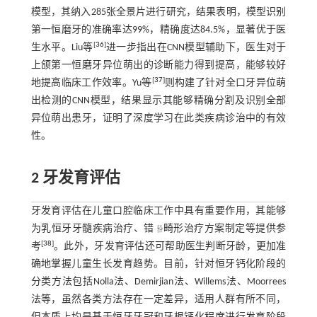
模型，其纳入285张全景片进行研究，结果表明，模型识别
第一恒磨牙的准确率达99%，精确度达84.5%，显著优于医
[
36
]
生水平。Liu等
进一步指出在CNN模型辅助下，医生对于
上颌第一恒磨牙异位萌出的诊断能力得到提高，能够较好
[
37
]
地提高临床工作效率。Yu等
则构建了针对全口牙异位萌
出检测的CNN模型，结果显示其能够精确分割及识别全部
异位萌出患牙，证明了深度学习在此类疾病诊治中的有效
性。
2 牙发育评估
牙发育评估在儿童口腔临床工作中具有重要作用，其能够
为乳恒牙牙髓疾病治疗、错
畸形治疗方案制定等提供参
[
38
]
考
。此外，牙发育评估还可帮助医生判断牙龄，更加准
确地掌握儿童生长发育趋势。目前，针对恒牙钙化阶段的
分类方法包括Nolla法、Demirjian法、Willems法、Moorrees
法等，虽然各类方法存在一定差异，适用人群有所不同，