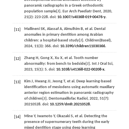
panoramic radiographs in a Greek orthodontic
population sample[J].
Eur Arch Paediatr Dent
,
2020
,
21
(2): 223-228. doi:
10.1007/s40368-019-00476-y
.
Mallineni
SK
,
Alassaf
A
,
Almulhim
B
,
et al.
Dental
[11]
anomalies in primary dentition among Arabian
children: a hospital-based study[J].
Children(Basel)
,
2024
,
11
(3): 366. doi:
10.3390/children11030366
.
Zhang
H
,
Gong
X
,
Xu
X
,
et al.
Tooth number
[12]
abnormality: from bench to bedside[J].
Int J Oral Sci
,
2023
,
15
(1): 5. doi:
10.1038/s41368-022-00208-x
.
Kim
J
,
Hwang
JJ
,
Jeong
T
,
et al.
Deep learning-based
[13]
identification of mesiodens using automatic maxillary
anterior region estimation in panoramic radiography
of children[J].
Dentomaxillofac Radiol
,
2022
,
51
(7):
20210528. doi:
10.1259/dmfr.20210528
.
Mine
Y
,
Iwamoto
Y
,
Okazaki
S
,
et al.
Detecting the
[14]
presence of supernumerary teeth during the early
mixed dentition stage using deep learning