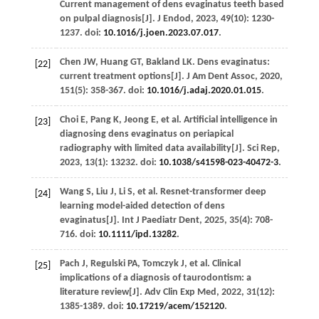
Current management of dens evaginatus teeth based
on pulpal diagnosis[J].
J Endod
,
2023
,
49
(10): 1230-
1237. doi:
10.1016/j.joen.2023.07.017
.
Chen
JW
,
Huang
GT
,
Bakland
LK
. Dens evaginatus:
[22]
current treatment options[J].
J Am Dent Assoc
,
2020
,
151
(5): 358-367. doi:
10.1016/j.adaj.2020.01.015
.
Choi
E
,
Pang
K
,
Jeong
E
,
et al.
Artificial intelligence in
[23]
diagnosing dens evaginatus on periapical
radiography with limited data availability[J].
Sci Rep
,
2023
,
13
(1): 13232. doi:
10.1038/s41598-023-40472-3
.
Wang
S
,
Liu
J
,
Li
S
,
et al.
Resnet-transformer deep
[24]
learning model-aided detection of dens
evaginatus[J].
Int J Paediatr Dent
,
2025
,
35
(4): 708-
716. doi:
10.1111/ipd.13282
.
Pach
J
,
Regulski
PA
,
Tomczyk
J
,
et al.
Clinical
[25]
implications of a diagnosis of taurodontism: a
literature review[J].
Adv Clin Exp Med
,
2022
,
31
(12):
1385-1389. doi:
10.17219/acem/152120
.