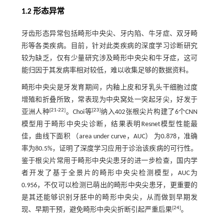
1.2 形态异常
牙齿形态异常包括畸形中央尖、牙内陷、牛牙症、双牙畸
形等各类疾病。目前，针对此类疾病的深度学习诊断研究
较为缺乏，仅有少量研究涉及畸形中央尖和牛牙症，这可
能归因于其发病率相对较低，难以收集足够的数据资料。
畸形中央尖是牙发育期间，内釉上皮和牙乳头干细胞过度
增殖和折叠所致，常表现为中央窝处一突起牙尖，好发于
[
21
-
22
]
[
23
]
亚洲人种
。Choi等
纳入402张根尖片构建了6个CNN
模型用于畸形中央尖诊断，结果表明Resnet模型性能最
佳，曲线下面积 （area under curve，AUC） 为0.878，准确
率为80.5%，证明了深度学习应用于诊治该疾病的可行性。
鉴于根尖片常用于畸形中央尖患牙的进一步检查，国内学
者开发了基于全景片的畸形中央尖检测模型，AUC为
0.956，不仅可以检测已萌出的畸形中央尖患牙，更重要的
是其还能够识别牙胚中的畸形中央尖，从而做到早期发
[
24
]
现、早期干预，避免畸形中央尖折断引起严重后果
。