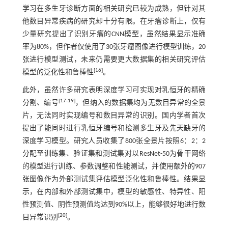
学习在多生牙诊断方面的相关研究已较为成熟，但针对其
他数目异常疾病的研究却十分有限。在牙瘤诊断上，仅有
少量研究提出了识别牙瘤的CNN模型，虽然结果显示准确
率为80%，但作者仅使用了30张牙瘤图像进行模型训练，20
张进行模型测试，未来仍需要更大数据集的相关研究评估
[
16
]
模型的泛化性和鲁棒性
。
此外，虽然许多研究表明深度学习可实现对乳恒牙的精确
[
17
-
19
]
分割、编号
，但纳入的数据集均为无数目异常的全景
片，无法同时实现编号和数目异常的识别。国内学者首次
提出了能同时进行乳恒牙编号和检测多生牙及先天缺牙的
深度学习模型。研究人员收集了800张全景片按照6：2：2
分配至训练集、验证集和测试集对以ResNet-50为骨干网络
的模型进行训练、参数调整和性能测试，并使用额外的907
张图像作为外部测试集评估模型泛化性和鲁棒性。结果显
示，在内部和外部测试集中，模型的敏感性、特异性、阳
性预测值、阴性预测值均达到90%以上，能够很好地进行数
[
20
]
目异常识别
。