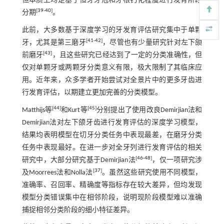
但本质上均是基于恒牙牙冠和牙根钙化程度进行发育阶段
[
39
-
40
]
分期
。
此前，大多数基于深度学习的牙发育评估研究集中于单颗
[
41
-
42
]
牙，尤其是第三磨牙
，尽管也有少量研究针对左下颌
[
43
]
前磨牙
，且这些研究已经达到了一定的分类准确性，但
仅对单颗牙或两颗牙分类意义有限，极大限制了其临床应
用。近年来，众多学者开始尝试对全景片中的更多牙齿进
行发育评估，以期建立更加完善的分类模型。
[
44
]
[
45
]
Matthijs等
和Kurt等
分别提出了使用改良Demirjian法和
Demirjian法对左下颌牙齿进行发育评估的深度学习模型，
结果均表明模型在切牙分类任务中表现最差，在磨牙分类
任务中表现最好。在进一步对全牙列进行发育评估的相关
[
46
-
48
]
研究中，大部分研究基于Demirjian法
，仅一项研究涉
[
37
]
及Moorrees法和Nolla法
。虽然这些研究使用不同模型，
准确率、召回率、精确度等指标存在较大差异，但均发现
模型分类错误集中在相邻阶段，说明现阶段模型难以准确
捕捉相邻分类阶段的细小特征差异。