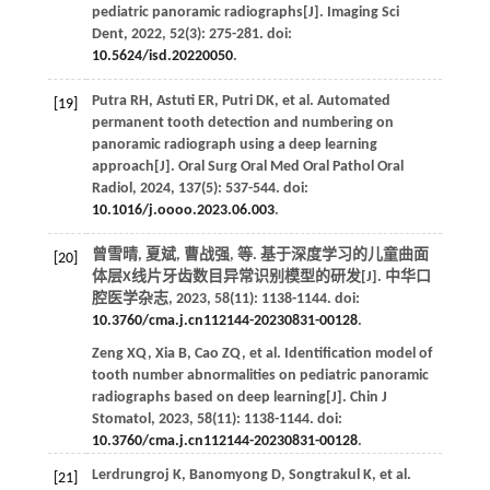
pediatric panoramic radiographs[J].
Imaging Sci
Dent
,
2022
,
52
(3): 275-281. doi:
10.5624/isd.20220050
.
Putra
RH
,
Astuti
ER
,
Putri
DK
,
et al.
Automated
[19]
permanent tooth detection and numbering on
panoramic radiograph using a deep learning
approach[J].
Oral Surg Oral Med Oral Pathol Oral
Radiol
,
2024
,
137
(5): 537-544. doi:
10.1016/j.oooo.2023.06.003
.
曾雪晴, 夏斌, 曹战强,
等
. 基于深度学习的儿童曲面
[20]
体层X线片牙齿数目异常识别模型的研发[J].
中华口
腔医学杂志
,
2023
,
58
(11): 1138-1144. doi:
10.3760/cma.j.cn112144-20230831-00128
.
Zeng
XQ
,
Xia
B
,
Cao
ZQ
,
et al.
Identification model of
tooth number abnormalities on pediatric panoramic
radiographs based on deep learning[J].
Chin J
Stomatol
,
2023
,
58
(11): 1138-1144. doi:
10.3760/cma.j.cn112144-20230831-00128
.
Lerdrungroj
K
,
Banomyong
D
,
Songtrakul
K
,
et al.
[21]