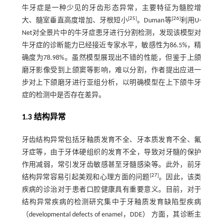
牛牙症是一种少见的牙齿形态异常，主要特征为髓腔增
[
25
]
[
26
]
大、髓室垂直高度增加、牙根短小
。Duman等
利用U-
Net对全景片中的牛牙症患牙进行分割检测，发现该模型对
牛牙症的诊断能力已经接近专家水平，敏感性为86.5%，精
确度为78.98%。虽然模型展现出不错的性能，但鉴于上颌
磨牙影像受到上颌窦等影响，难以分割，作者提出应进一
步对上下颌磨牙进行亚组分析，以明确模型在上下颌牛牙
症的检测中是否存在差异。
1.3 结构异常
牙齿结构异常包括牙釉质发育不全、牙本质发育不全、氟
牙症等，由于牙体硬组织的发育不全，导致对牙髓的保护
作用减弱，常引发牙齿敏感甚至牙髓感染等。此外，前牙
[
27
]
结构异常容易引起美观和心理方面的问题
。因此，该类
疾病的诊治对于患者口腔健康具有重要意义。目前，对于
结构异常疾病的检测研究集中于牙釉质发育缺陷型疾病
（developmental defects of enamel，DDE） 方面，其诊断主