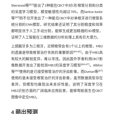
[
62
]
Sherwood等
提出了3种能在CBCT中对C形根管分割和分类
的深度学习模型，模型敏感性均超过70%，而Santos-Junior
[
63
]
等
则不仅开发出了一种能在CBCT中对单根牙进行根管系
统分割的CNN模型，研究结果还证明了其分割精度和效率
都明显优于人工手动分割，能够生成更加精细的3D模型，
证明了人工智能在三维数据的分析处理上具有巨大潜力。
上颌磨牙多为三根牙，近颊根常会有1个以上的根管，MB2
[
64
-
65
]
的遗漏是导致根管治疗失败的重要原因
。由于MB2具
有较大的解剖变异，难以寻找，因此国外学者利用CBCT影
[
66
-
67
]
像数据开发出了能检测MB2的深度学习模型
。Albitar
[
66
]
[
67
]
等
使用的是已接受根管治疗的牙齿影像，而Duman等
使用的是未接受根管治疗的牙齿影像，虽然数据类型存在
差异，但模型均展现出来良好性能，说明了深度学习在
MB2识别方面的广阔临床应用前景，能够帮助医生在CBCT
图像中定位MB2。
4 萌出预测