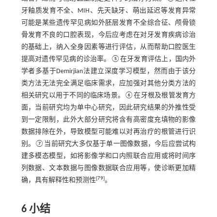
牙釉质发育不全、MIH、先天缺牙、萌出延迟等发育异常
可能是某些遗传罕见病如外胚层发育不全综合征、颅骨锁
骨发育不良的口腔表现，今后应考虑在对牙发育疾病诊治
的基础上，纳入全身因素等进行评估，从而帮助口腔医生
提高对遗传罕见病的诊治率。⑤在牙发育评估上，国内外
学者多基于Demirjian法建立深度学习模型，然而由于该分
类方法无法完全满足临床需求，应加强对其他分类方法的
相关研究以用于不同的临床场景。⑥在牙根及根管发育方
面，当前研究均为单中心研究，因此研究结果的外推性受
到一定限制，此外大部分研究将含有高密度充填物的影像
数据排除在外，导致模型可能难以对再治疗的根管进行识
别。⑦当前研究大多仅基于单一图像数据，今后应尝试构
建多模态模型，如将影像学和口内照联合应用或将时间序
列数据、文本数据与图像数据联合应用等，使诊断更加精
[
79
]
确，具有解释性和预测性
。
6 小结