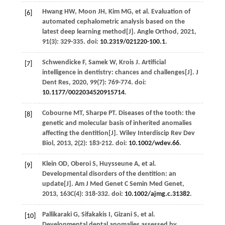
Hwang
HW
,
Moon
JH
,
Kim
MG
,
et al.
Evaluation of
[6]
automated cephalometric analysis based on the
latest deep learning method[J].
Angle Orthod
,
2021
,
91
(3): 329-335. doi:
10.2319/021220-100.1
.
Schwendicke
F
,
Samek
W
,
Krois
J
. Artificial
[7]
intelligence in dentistry: chances and challenges[J].
J
Dent Res
,
2020
,
99
(7): 769-774. doi:
10.1177/0022034520915714
.
Cobourne
MT
,
Sharpe
PT
. Diseases of the tooth: the
[8]
genetic and molecular basis of inherited anomalies
affecting the dentition[J].
Wiley Interdiscip Rev Dev
Biol
,
2013
,
2
(2): 183-212. doi:
10.1002/wdev.66
.
Klein
OD
,
Oberoi
S
,
Huysseune
A
,
et al.
[9]
Developmental disorders of the dentition: an
update[J].
Am J Med Genet C Semin Med Genet
,
2013
,
163C
(4): 318-332. doi:
10.1002/ajmg.c.31382
.
Pallikaraki
G
,
Sifakakis
I
,
Gizani
S
,
et al.
[10]
Developmental dental anomalies assessed by