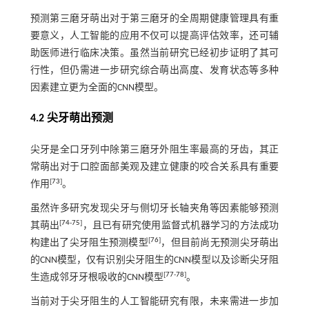
预测第三磨牙萌出对于第三磨牙的全周期健康管理具有重
要意义，人工智能的应用不仅可以提高评估效率，还可辅
助医师进行临床决策。虽然当前研究已经初步证明了其可
行性，但仍需进一步研究综合萌出高度、发育状态等多种
因素建立更为全面的CNN模型。
4.2 尖牙萌出预测
尖牙是全口牙列中除第三磨牙外阻生率最高的牙齿，其正
常萌出对于口腔面部美观及建立健康的咬合关系具有重要
[
73
]
作用
。
虽然许多研究发现尖牙与侧切牙长轴夹角等因素能够预测
[
74
-
75
]
其萌出
，且已有研究使用监督式机器学习的方法成功
[
76
]
构建出了尖牙阻生预测模型
，但目前尚无预测尖牙萌出
的CNN模型，仅有识别尖牙阻生的CNN模型以及诊断尖牙阻
[
77
-
78
]
生造成邻牙牙根吸收的CNN模型
。
当前对于尖牙阻生的人工智能研究有限，未来需进一步加