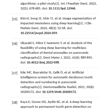
algorithms: a pilot study[J].
Int J Paediatr Dent
,
2022
,
32
(5): 678-685. doi:
10.1111/ipd.12946
.
Kim
H
,
Song
JS
,
Shin
TJ
,
et al.
Image segmentation of
[15]
impacted mesiodens using deep learning[J].
J Clin
Pediatr Dent
,
2024
,
48
(3): 52-58. doi:
10.22514/jocpd.2024.059
.
Okazaki
S
,
Mine
Y
,
Iwamoto
Y
,
et al.
Analysis of the
[16]
feasibility of using deep learning for multiclass
classification of dental anomalies on panoramic
radiographs[J].
Dent Mater J
,
2022
,
41
(6): 889-895.
doi:
10.4012/dmj.2022-098
.
Kılıc
MC
,
Bayrakdar
IS
,
Çelik
Ö
,
et al.
Artificial
[17]
intelligence system for automatic deciduous tooth
detection and numbering in panoramic
radiographs[J].
Dentomaxillofac Radiol
,
2021
,
50
(6):
20200172. doi:
10.1259/dmfr.20200172
.
Kaya
E
,
Gunec
HG
,
Aydin
KC
,
et al.
A deep learning
[18]
approach to permanent tooth germ detection on