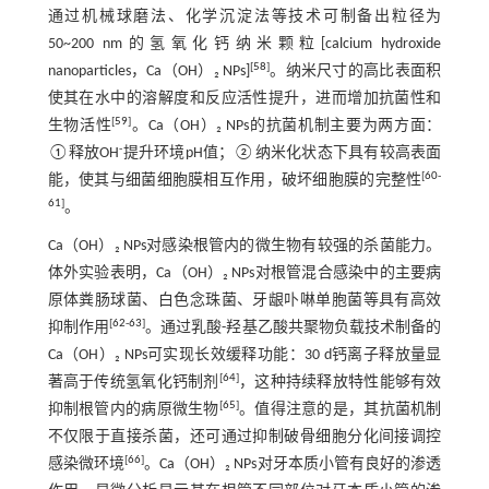
通过机械球磨法、化学沉淀法等技术可制备出粒径为
50~200 nm的氢氧化钙纳米颗粒[calcium hydroxide
[
58
]
nanoparticles，Ca（OH）₂ NPs]
。纳米尺寸的高比表面积
使其在水中的溶解度和反应活性提升，进而增加抗菌性和
[
59
]
生物活性
。Ca（OH）₂ NPs的抗菌机制主要为两方面：
-
①释放OH
提升环境pH值；②纳米化状态下具有较高表面
[
60
-
能，使其与细菌细胞膜相互作用，破坏细胞膜的完整性
61
]
。
Ca（OH）₂ NPs对感染根管内的微生物有较强的杀菌能力。
体外实验表明，Ca（OH）₂ NPs对根管混合感染中的主要病
原体粪肠球菌、白色念珠菌、牙龈卟啉单胞菌等具有高效
[
62
-
63
]
抑制作用
。通过乳酸-羟基乙酸共聚物负载技术制备的
Ca（OH）₂ NPs可实现长效缓释功能：30 d钙离子释放量显
[
64
]
著高于传统氢氧化钙制剂
，这种持续释放特性能够有效
[
65
]
抑制根管内的病原微生物
。值得注意的是，其抗菌机制
不仅限于直接杀菌，还可通过抑制破骨细胞分化间接调控
[
66
]
感染微环境
。Ca（OH）₂ NPs对牙本质小管有良好的渗透