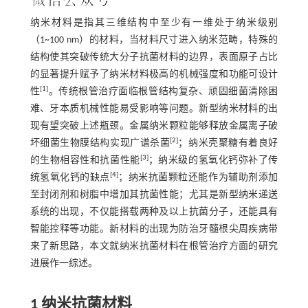
纳米材料是指其三维结构中至少有一维处于纳米级别
（1~100 nm）的材料，当材料尺寸进入纳米范畴，特殊的
结构使其突破传统大分子抗菌材料的边界，表面原子占比
的显著提升赋予了纳米材料极高的机械强度和功能可设计
[
1
]
性
。传统根管治疗面临根管结构复杂、顽固细菌清除困
难、牙本质机械性能易受影响等问题。新型纳米材料的出
现有望突破上述瓶颈。金属纳米颗粒能够释放金属离子破
[
2
]
坏细菌生物膜结构实现广谱杀菌
；纳米壳聚糖有着良好
[
3
]
的生物相容性和抗菌性能
；纳米级的氢氧化钙弥补了传
[
4
]
统氢氧化钙的缺点
；纳米抗菌颗粒还能作为辅助剂添加
至封闭剂和树脂中增加其抗菌性能；尤其是新型纳米递送
系统的出现，不仅能搭载两种及以上抗菌分子，还能具有
智能控释等功能。新材料的出现为防治牙髓根尖周疾病带
来了新思路，本文就纳米抗菌材料在根管治疗方面的研究
进展作一综述。
1 纳米抗菌材料