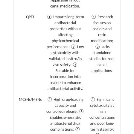
Applicable in root
canal medication.
QPEI
① Imparts long-term
① Research
antibacterial
focuses on
properties without
sealers and
affecting
resin
physicochemical
modification;
performance; ② Low
② lacks
cytotoxicity with
standalone
validated in vitro/in
studies for root
vivo safety; ③
canal
Suitable for
applications.
incorporation into
sealers to enhance
antibacterial activity.
MCSNs/MSNs
① High drug-loading
① Significant
capacity and
cytotoxicity at
controlled release; ②
high
Enables synergistic
concentrations
antibacterial drug
and poor long-
combinations; ③
term stability;