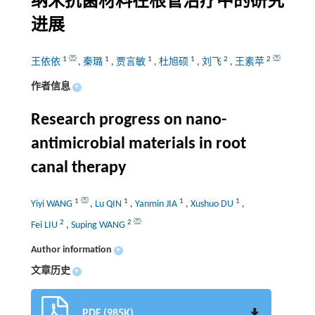
纳米抗菌材料在根管治疗中的研究
进展
1
1
1
1
2
2
王依依
,
秦璐
,
贾言敏
,
杜旭硕
,
刘飞
,
王素苹
作者信息
+
Research progress on nano-
antimicrobial materials in root
canal therapy
1
1
1
1
Yiyi WANG
,
Lu QIN
,
Yanmin JIA
,
Xushuo DU
,
2
2
Fei LIU
,
Suping WANG
Author information
+
文章历史
+
PDF (985K)