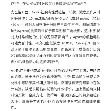
[
18
]
[
19
]
达
。在AgNPs改性牙胶尖可长效缓释Ag⁺抗菌
。
安全性方面，AgNPs细胞毒性受粒径、形貌、浓度及作用时
间等影响：10 nm球形AgNPs在≥5 μg/mL或14 μg/mL（粒径
[
20
-
21
]
<10 nm）时对人间充质干细胞产生毒性
。相同浓度下
球形AgNPs的抗菌活性优于圆盘形和三角板形，这3种形状
[
22
]
对成纤维细胞的生长均无显著影响
。AgNPs的细胞毒性
可能为暂时性，研究指出低浓度（0.01%）AgNPs在3 d和7 d
对牙髓干细胞表现出明显毒性，而高浓度（质量百分比为
0.015%和0.02%）AgNPs则因聚集效应反而导致毒性较低，
[
23
]
但7 d后细胞活力均逐步恢复
。
AgNPs作为糊剂或凝胶剂型用于根管封药时显著减少粪肠球
菌感染。虽无法作为根管冲洗剂，但将其添加至牙胶尖等
材料中可赋予其长期抗菌性能。然而现有研究都集中在体
外实验，缺乏长期临床试验的疗效评价，加上目前纳米材
料缺乏统一合成方法，使得每一批次制备出的纳米颗粒在
大小、形貌等方面的不同而直接影响其抗菌性和细胞毒
性。