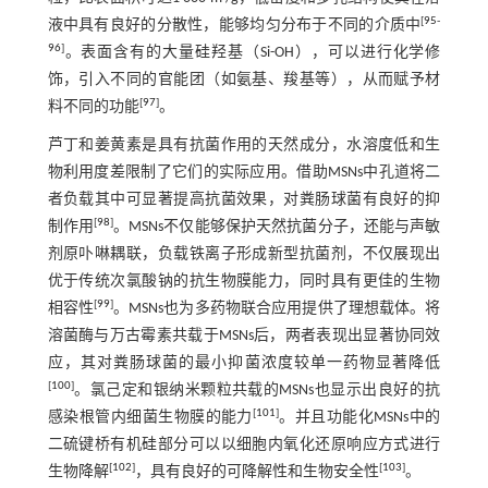
[
95
-
液中具有良好的分散性，能够均匀分布于不同的介质中
96
]
。表面含有的大量硅羟基（Si-OH），可以进行化学修
饰，引入不同的官能团（如氨基、羧基等），从而赋予材
[
97
]
料不同的功能
。
芦丁和姜黄素是具有抗菌作用的天然成分，水溶度低和生
物利用度差限制了它们的实际应用。借助MSNs中孔道将二
者负载其中可显著提高抗菌效果，对粪肠球菌有良好的抑
[
98
]
制作用
。MSNs不仅能够保护天然抗菌分子，还能与声敏
剂原卟啉耦联，负载铁离子形成新型抗菌剂，不仅展现出
优于传统次氯酸钠的抗生物膜能力，同时具有更佳的生物
[
99
]
相容性
。MSNs也为多药物联合应用提供了理想载体。将
溶菌酶与万古霉素共载于MSNs后，两者表现出显著协同效
应，其对粪肠球菌的最小抑菌浓度较单一药物显著降低
[
100
]
。氯己定和银纳米颗粒共载的MSNs也显示出良好的抗
[
101
]
感染根管内细菌生物膜的能力
。并且功能化MSNs中的
二硫键桥有机硅部分可以以细胞内氧化还原响应方式进行
[
102
]
[
103
]
生物降解
，具有良好的可降解性和生物安全性
。