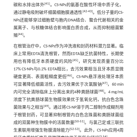
[
41
]
碳和水排出体外
。CS-NPs的氨基在酸性环境中质子化，
[
42
-
43
]
通过静电吸附破坏细菌细胞膜通透性
。低分子量的CS-
NPs还能够穿过细胞壁与胞内DNA结合、螯合代谢相关的金
属离子、与核糖体结合影响蛋白质合成，从而抑制细菌繁
[
44
]
殖
。
在根管治疗中，CS-NPs作为冲洗液和封药材料潜力显著。临
床上常用EDTA清洗根管，然而EDTA缺乏抗菌特性，长期使
[
45
]
用也有降低牙本质硬度的风险
，研究发现质量百分比
17% CS-NPs与0.2% EDTA相比，去污效果相当且牙本质显微
[
46
]
硬度更高、表面粗糙度更低
。CS-NPs悬浮液处理牙本质
[
47
]
可显著降低细菌活性，去污效果优于次氯酸钠
，60 min
[
48
]
内可完全清除临床上分离出来的4种粪肠球菌
。4 mg/mL
浓度下抗粪肠球菌生物膜效果优于氢氧化钙，抗白色念珠
[
49
]
菌效果与之相当
。通过将CS-NP溶于丙二醇制作成糊剂用
于根管封药，可显著抑制根管内白色念珠菌和粪肠球菌组
[
50
-
51
]
成的双菌种生物膜中的活菌数量
。与氯己定或三联抗
[
52
-
53
]
生素联用增强生物膜清除能力
。此外，CS-NPs应用4周
[
3
,
54
]