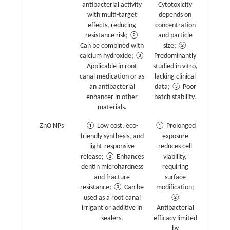
antibacterial activity
Cytotoxicity
with multi-target
depends on
effects, reducing
concentration
resistance risk; ②
and particle
Can be combined with
size; ②
calcium hydroxide; ③
Predominantly
Applicable in root
studied in vitro,
canal medication or as
lacking clinical
an antibacterial
data; ③ Poor
enhancer in other
batch stability.
materials.
ZnO NPs
① Low cost, eco-
① Prolonged
friendly synthesis, and
exposure
light-responsive
reduces cell
release; ② Enhances
viability,
dentin microhardness
requiring
and fracture
surface
resistance; ③ Can be
modification;
used as a root canal
②
irrigant or additive in
Antibacterial
sealers.
efficacy limited
by