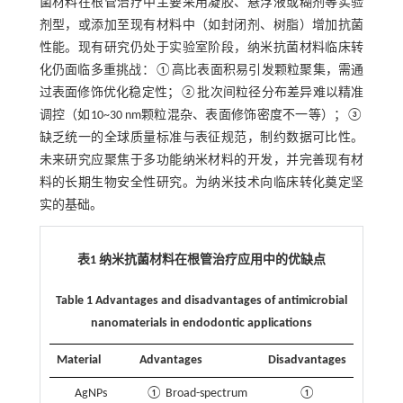
菌材料在根管治疗中主要采用凝胶、悬浮液或糊剂等实验
剂型，或添加至现有材料中（如封闭剂、树脂）增加抗菌
性能。现有研究仍处于实验室阶段，纳米抗菌材料临床转
化仍面临多重挑战：①高比表面积易引发颗粒聚集，需通
过表面修饰优化稳定性；②批次间粒径分布差异难以精准
调控（如10~30 nm颗粒混杂、表面修饰密度不一等）；③
缺乏统一的全球质量标准与表征规范，制约数据可比性。
未来研究应聚焦于多功能纳米材料的开发，并完善现有材
料的长期生物安全性研究。为纳米技术向临床转化奠定坚
实的基础。
表1 纳米抗菌材料在根管治疗应用中的优缺点
Table 1 Advantages and disadvantages of antimicrobial
nanomaterials in endodontic applications
Material
Advantages
Disadvantages
AgNPs
① Broad-spectrum
①