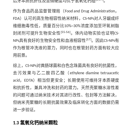
后牙本质抗折性及显微硬度均优于氢氧化钙组
。
作为食品药品监督管理局（Food and Drug Administration，
FDA）认可的高生物相容性纳米材料，CS-NPs对人牙龈成纤
维细胞毒性低，质量百分比10%~30%浓度添加至环氧树脂
[
55
-
56
]
封闭剂可提升生物安全性
。体内动物实验也证明CS-
[
57
]
NPs具有良好的生物安全性和血液相容性
。因此CS-NPs有
作为根管冲洗液的潜力，同时也在根管封药方面有较大应
用前景。
综上，CS-NPs对粪肠球菌和白色念珠菌具有良好的抗菌性，
去污效果与乙二胺四乙酸（ethylene diamine tetraacetic
acid，EDTA）相当但更安全；长期使用可维持牙本质硬度
和抗折性，兼具冲洗和封药的潜力。天然壳聚糖水溶性差
的问题可通过纳米技术对其进行改性、包封等方法解决，
但纳米壳聚糖的长期抗菌效果及临床转化方面的数据仍需
进一步验证。
1.3 氢氧化钙纳米颗粒