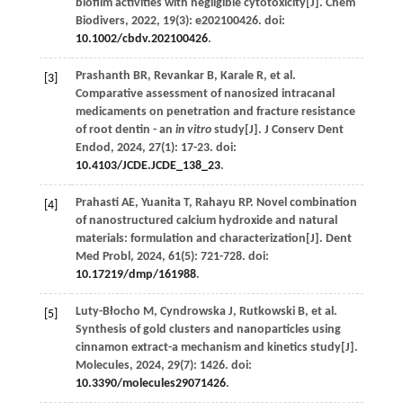
biofilm activities with negligible cytotoxicity[J].
Chem
Biodivers
,
2022
,
19
(3): e202100426. doi:
10.1002/cbdv.202100426
.
Prashanth
BR
,
Revankar
B
,
Karale
R
,
et al
.
[3]
Comparative assessment of nanosized intracanal
medicaments on penetration and fracture resistance
of root dentin - an
in vitro
study[J].
J Conserv Dent
Endod
,
2024
,
27
(1): 17-23. doi:
10.4103/JCDE.JCDE_138_23
.
Prahasti
AE
,
Yuanita
T
,
Rahayu
RP
. Novel combination
[4]
of nanostructured calcium hydroxide and natural
materials: formulation and characterization[J].
Dent
Med Probl
,
2024
,
61
(5): 721-728. doi:
10.17219/dmp/161988
.
Luty-Błocho
M
,
Cyndrowska
J
,
Rutkowski
B
,
et al
.
[5]
Synthesis of gold clusters and nanoparticles using
cinnamon extract-a mechanism and kinetics study[J].
Molecules
,
2024
,
29
(7): 1426. doi:
10.3390/molecules29071426
.