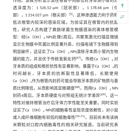
作用。显微分析显示其在根管不同部位对牙本质小管的渗
透深度为：1 526.52 μm（冠状部），1 178.66 μm（中
[
3
]
部），1 214.027 μm（根尖部）
，这种渗透能力利于药物
抵达根管内较深的感染区域。为验证其在根管内的抗菌
性，研究人员构建了粪肠球菌生物膜感染的离体根管模
型：经Ca（OH）₂ NPs处理1周后，共聚焦激光扫描显微镜
显示生物膜中死菌比例显著升高，扫描电镜下生物膜得到
明显破坏，这证实了Ca（OH）₂ NPs清除牙本质小管内生物
[
67
]
膜的能力，并且优于传统氢氧化钙
。传统Ca（OH）₂ 对
牙本质的组成和根折抗性有显著影响，暴露于Ca（OH）₂的
时间越长，牙本质的抗断裂性显著降低，长期使用
Ca（OH）₂作为根管内封药可能会导致牙本质的矿物质与基
[
68
]
质比例降低，从而影响其显微硬度
，而用Ca（OH）₂ NPs
[
69
]
封药4周后，牙本质硬度与对照组无统计学差异
，这一
特性对维持根管治疗后牙体力学性能至关重要。同时实验
证实了Ca（OH）₂ NPs的细胞毒性呈现浓度依赖性，对小鼠
[
70
-
71
]
或人成纤维细胞有较低的细胞毒性
，目前尚未有该纳
米颗粒对口腔内细胞毒性的相关研究报道。当前研究表