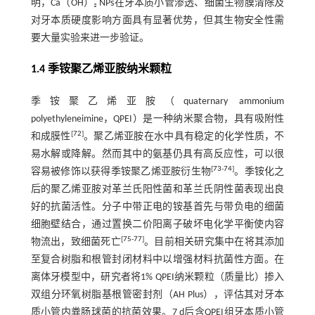
明，Ca（OH）₂ NPs在牙本质小管渗透、细菌生物膜清除及
对牙本质硬度影响方面具有显著优势，但其生物安全性需
要大量实验来进一步验证。
1.4 季铵聚乙烯亚胺纳米颗粒
季铵聚乙烯亚胺（quaternary ammonium
polyethyleneimine，QPEI）是一种纳米聚合物，具有吸附性
[
72
]
和成膜性
。聚乙烯亚胺在水中具有稳定的化学性质，不
易水解或降解。然而其中的氨基仍具有高反应性，可以很
[
73
-
74
]
容易被修饰以获得季铵聚乙烯亚胺衍生物
。季铵化之
后的聚乙烯亚胺对革兰氏阳性菌和革兰氏阴性菌表现出良
好的抗菌活性。分子中带正电的铵基首先与带负电的细菌
细胞壁结合，通过置换二价阳离子破坏电化学平衡使内容
[
75
-
77
]
物流出，致细菌死亡
。目前相关研究集中在将其添加
至复合树脂和根管封闭材料中以增强材料抗菌性方面。在
离体牙模型中，研究者将1% QPEI纳米颗粒（质量比）掺入
双组分环氧树脂基根管密封剂（AH Plus），评估其对牙本
质小管内粪肠球菌的抗菌效果。7 d后含QPEI组牙本质小管