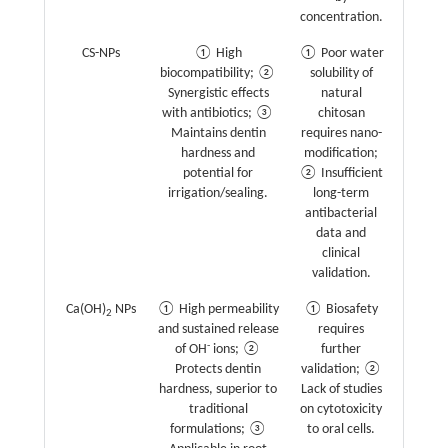
concentration.
CS-NPs
① High
① Poor water
biocompatibility; ②
solubility of
Synergistic effects
natural
with antibiotics; ③
chitosan
Maintains dentin
requires nano-
hardness and
modification;
potential for
② Insufficient
irrigation/sealing.
long-term
antibacterial
data and
clinical
validation.
Ca(OH)
NPs
① High permeability
① Biosafety
2
and sustained release
requires
-
of OH
ions; ②
further
Protects dentin
validation; ②
hardness, superior to
Lack of studies
traditional
on cytotoxicity
formulations; ③
to oral cells.