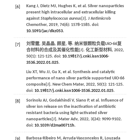
Kang
J
,
Dietz
MJ
,
Hughes
K
,
et al
. Silver nanoparticles
[6]
present high intracellular and extracellular killing
against
Staphylococcus aureus
[J].
J Antimicrob
Chemother
,
2019
,
74
(6): 1578-1585. doi:
10.1093/jac/dkz053
.
刘雪霆, 吴晶晶, 顾星,
等
. 纳米银颗粒负载UiO-66复
[7]
合材料的合成及其催化性能[J].
化工新型材料
,
2022
,
50
(1): 121-125. doi:
10.19817/j.cnki.issn1006-
3536.2022.01.025
.
Liu
XT
,
Wu
JJ
,
Gu
X
,
et al
. Synthesis and catalytic
performance of nano silver particle supported UiO-66
composite[J].
New Chem Mater
,
2022
,
50
(1): 121-125.
doi:
10.19817/j.cnki.issn1006-3536.2022.01.025
.
Sorinolu
AJ
,
Godakhindi
V
,
Siano
P
,
et al
. Influence of
[8]
silver ion release on the inactivation of antibiotic
resistant bacteria using light-activated silver
nanoparticles[J].
Mater Adv
,
2022
,
3
(24): 9090-9102.
doi:
10.1039/d2ma00711h
.
Barbosa-Ribeiro
M
,
Arruda-Vasconcelos
R
,
Louzada
[9]