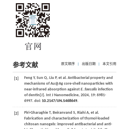
参考文献
原文顺序
|
出版日期
|
本文引用
Feng
Y
,
Sun
Q
,
Liu
P
,
et al
. Antibacterial property and
[1]
mechanisms of Au@Ag core-shell nanoparticles with
near-infrared absorption against
E. faecalis
infection
of dentin[J].
Int J Nanomedicine
,
2024
,
19
: 6981-
6997. doi:
10.2147/IJN.S468649
.
Piri-Gharaghie
T
,
Beiranvand
S
,
Riahi
A
,
et al
.
[2]
Fabrication and characterization of thymol-loaded
chitosan nanogels: improved antibacterial and anti-