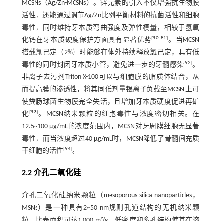
MCSNs（Ag/Zn-MCSNs）。锌元素的引入不仅增强抗生物膜
活性，还能通过调节Ag/Zn比例平衡材料的抗菌活性和细胞
毒性，同时维持牙本质弯曲强度及弹性模量，相较于氢氧
[
90
-
91
]
化钙在牙本质硬度保护方面具有显著优势
。当MCSN
搭载氯己定（2%）时能够在体外持续释放氯己定，具有低
[
92
]
毒性的同时封闭牙本质小管，避免进一步的牙髓感染
。
非离子去污剂Triton X-100可以与细胞膜的脂质体结合，从
而提高膜的渗透性，将其同低剂量银离子负载至MCSN 上可
使粪肠球菌生物膜完全失活，且增加牙本质硬度促进再矿
[
93
]
化
。MCSN纳米颗粒的细胞毒性与浓度密切相关。在
12.5~100 μg/mL的浓度范围内，MCSN对牙周膜细胞无显著
毒性，而当浓度超过40 μg/mL时，MCSN降低了骨髓间充质
[
94
]
干细胞的活性
。
2.2 介孔二氧化硅
介孔二氧化硅纳米颗粒（mesoporous silica nanoparticles，
MSNs）是一种具有2~50 nm规则孔道结构的无机纳米颗
粒，比表面积可达1 000 m²/g，低密度和多孔结构使其在溶