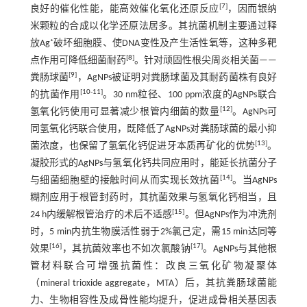
[
7
]
良好的催化性能，能高效催化氧化还原反应
，因而银纳
米颗粒的合成以化学还原法居多。其抗菌机制主要通过释
放Ag⁺破坏细胞膜、使DNA变性及产生活性氧等，这种多靶
[
8
]
点作用可降低细菌耐药
。针对顽固性根尖周炎相关菌——
[
9
]
粪肠球菌
，AgNPs被证明对粪肠球菌及其耐药菌株有良好
[
10
-
11
]
的抗菌作用
。30 nm粒径、100 ppm浓度的AgNPs联合
[
12
]
氢氧化钙使用可显著减少根管内细菌的数量
。AgNPs可
同氢氧化钙联合使用，既降低了AgNPs对粪肠球菌的最小抑
[
13
]
菌浓度，也保留了氢氧化钙促进牙本质再矿化的优势
。
凝胶形式的AgNPs与氢氧化钙共同应用时，能延长抗菌分子
[
14
]
与细菌细胞壁的接触时间从而实现长效抗菌
。当AgNPs
糊剂应用于根管封药时，其抗菌效果与氢氧化钙相当，且
[
15
]
24 h内缓解根管治疗的术后不适感
。但AgNPs作为冲洗剂
时，5 min内抗生物膜活性弱于2%氯己定，需15 min达同等
[
16
]
[
17
]
效果
，其抗菌效率也不如次氯酸钠
。AgNPs与其他根
管材料联合可增强抗菌性：改良三氧化矿物凝聚体
（mineral trioxide aggregate，MTA）后，其抗粪肠球菌能
力、生物相容性及成骨性能均提升，促进成骨相关基因表