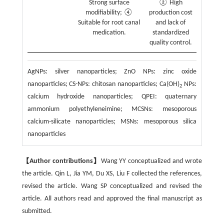
Strong surface
② High
modifiability; ④
production cost
Suitable for root canal
and lack of
medication.
standardized
quality control.
AgNPs: silver nanoparticles; ZnO NPs: zinc oxide
nanoparticles; CS-NPs: chitosan nanoparticles; Ca(OH)
NPs:
2
calcium hydroxide nanoparticles; QPEI: quaternary
ammonium polyethyleneimine; MCSNs: mesoporous
calcium-silicate nanoparticles; MSNs: mesoporous silica
nanoparticles
【Author contributions】
Wang YY conceptualized and wrote
the article. Qin L, Jia YM, Du XS, Liu F collected the references,
revised the article. Wang SP conceptualized and revised the
article. All authors read and approved the final manuscript as
submitted.