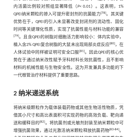
内活菌比例较对照组显著降低（
P
< 0.01）。这表明，1%
[
78
]
QPEI纳米颗粒的掺入可提升密封剂的抗菌能力
。其关键
优势在于，QPEI的引入未显著改变封闭剂的流动性、固化
时间等关键理化性质，实现了抗菌性能与材料功能的兼容
[
79
]
。且含QPEI的树脂对细胞活力影响较小：体内实验中，
[
80
]
植入含2% QPEI复合树脂的大鼠未出现局部炎症反应
，在
[
81
]
人体试验中同样被证明可安全口服
。因此QPEI的核心优
势在于通过纳米改性赋予牙科材料长效抗菌性，且不影响
材料的机械性能与生物安全性。这为开发兼具多功能的下
一代根管治疗材料提供了重要思路。
2 纳米递送系统
将纳米级颗粒作为载体装载药物或其他生物活性物质，凭
借其小尺寸和高比表面积可实现药物的高效负载、靶向递
[
82
]
送和缓释目的
。将抗菌剂或光敏剂封装至纳米颗粒中可
[
83
-
84
]
增强抗菌效果，通过光激活纳米颗粒释放抗菌药物
。