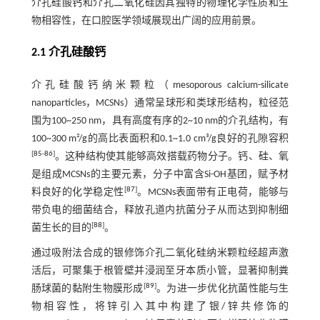
介孔硅酸钙和介孔二氧化硅因其独特的物理化学性质和生
物相容性，在口腔医学领域展现出广阔的应用前景。
2.1 介孔硅酸钙
介孔硅酸钙纳米颗粒（mesoporous calcium-silicate
nanoparticles，MCSNs）通常呈球形和类球形结构，粒径范
围为100~250 nm，具有高度有序的2~10 nm的介孔结构，有
100~300 m²/g的高比表面积和0.1~1.0 cm³/g良好的孔隙容积
[
85
-
86
]
。这种结构使其能够高效搭载药物分子。钙、硅、氧
是组成MCSNs的主要元素，分子中富含Si-OH基团，赋予材
[
87
]
料良好的化学稳定性
。MCSNs表面带有正电荷，能够与
带负电的细菌结合，释放孔道内抗菌分子从而达到抑制细
[
88
]
菌生长的目的
。
通过吸附法合成的银修饰介孔二氧化硅纳米颗粒经超声激
活后，可聚集于根管壁并浸润至牙本质小管，显著抑制粪
[
89
]
肠球菌的黏附生物膜形成
。为进一步优化抗菌性能与生
物相容性，将锌引入其中构建了银/锌共修饰的