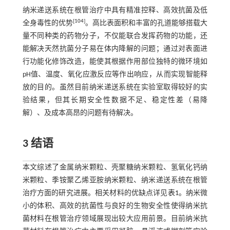
纳米递送系统在根管治疗中具有精准控释、高效抗菌及低
[
104
]
全身毒性的优势
。高比表面积和丰富的孔道能够搭载大
量不同种类的药物分子，不仅能联合发挥药物的功能，还
能解决天然抗菌分子易在体内降解的问题；通过对表面进
行功能化修饰改造，能使其根据作用部位独特的微环境如
pH值、温度、氧化应激反应等作出响应，从而实现智能释
放的目的。虽然目前纳米递送系统在实验室取得较好的实
验结果，但其长期安全性数据不足、稳定性差（易降
解）、及成本高昂的问题有待解决。
3 结语
本文综述了金属纳米颗粒、壳聚糖纳米颗粒、氢氧化钙纳
米颗粒、季铵聚乙烯亚胺纳米颗粒、纳米递送系统在根管
治疗方面的研究进展。相关材料的优缺点详见
表1
。纳米微
小的体积、高效的抗菌性与良好的生物安全性使得纳米抗
菌材料在根管治疗领域展现出较大应用前景。目前纳米抗