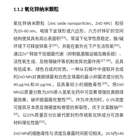
1.1.2 氧化锌纳米颗粒
氧化锌纳米颗粒（zinc oxide nanoparticles，ZnO NPs）粒径
为20~60 nm，电镜下呈球形或六边形，六方纤锌矿的空间
[
24
]
结构使其具有高比表面积
。常温下化学性质稳定，酸/碱
[
25
]
[
26
]
环境下可释放锌离子
，并能在紫外光下产生活性氧
。
通过Zn²⁺释放干扰细菌代谢（抑制氨基酸运输及酶系统）、
[
27
-
28
]
活性氧生成、及物理破坏等机制发挥抗菌作用
。且具
有低成本、绿色合成的优势。一种从石榴叶中提取并合成
的ZnO NPs对粪肠球菌和白色念珠菌的最小抑菌浓度分别为
[
29
]
40 μg/mL和30 μg/mL，且具备较小的细胞毒性
。将ZnO
NPs以质量分数为20%掺入氢氧化钙中可显著增强抗粪肠球
[
30
]
菌效果，破坏细菌膜完整性
。作为冲洗剂时，0.1%浓度
[
31
-
可提高牙本质显微硬度和根管抗断裂性，优于次氯酸钠
32
]
。以25%质量百分比替代密封剂传统氧化锌成分可改善
[
33
]
材料理化性能
。
ZnO NPs的细胞毒性与浓度及暴露时间密切相关。24 h内≤40