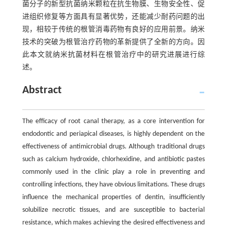
菌分子的新型抗菌纳米颗粒在抗生物膜、生物安全性、促
进组织修复等方面具有显著优势，还能减少耐药问题的出
现，相较于传统的根管消毒药物有良好的应用前景。纳米
技术的突破为根管治疗药物的革新提供了全新的方向。因
此本文就纳米抗菌材料在根管治疗中的研究进展进行综
述。
Abstract
The efficacy of root canal therapy, as a core intervention for
endodontic and periapical diseases, is highly dependent on the
effectiveness of antimicrobial drugs. Although traditional drugs
such as calcium hydroxide, chlorhexidine, and antibiotic pastes
commonly used in the clinic play a role in preventing and
controlling infections, they have obvious limitations. These drugs
influence the mechanical properties of dentin, insufficiently
solubilize necrotic tissues, and are susceptible to bacterial
resistance, which makes achieving the desired effectiveness and