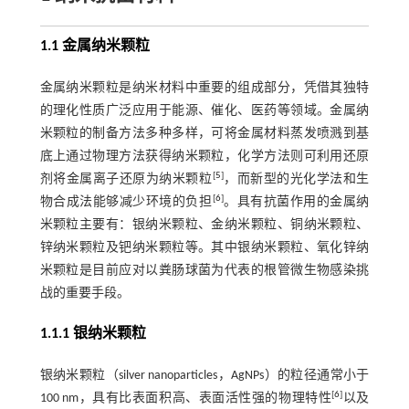
1.1 金属纳米颗粒
金属纳米颗粒是纳米材料中重要的组成部分，凭借其独特
的理化性质广泛应用于能源、催化、医药等领域。金属纳
米颗粒的制备方法多种多样，可将金属材料蒸发喷溅到基
底上通过物理方法获得纳米颗粒，化学方法则可利用还原
[
5
]
剂将金属离子还原为纳米颗粒
，而新型的光化学法和生
[
6
]
物合成法能够减少环境的负担
。具有抗菌作用的金属纳
米颗粒主要有：银纳米颗粒、金纳米颗粒、铜纳米颗粒、
锌纳米颗粒及钯纳米颗粒等。其中银纳米颗粒、氧化锌纳
米颗粒是目前应对以粪肠球菌为代表的根管微生物感染挑
战的重要手段。
1.1.1 银纳米颗粒
银纳米颗粒（silver nanoparticles，AgNPs）的粒径通常小于
[
6
]
100 nm，具有比表面积高、表面活性强的物理特性
以及