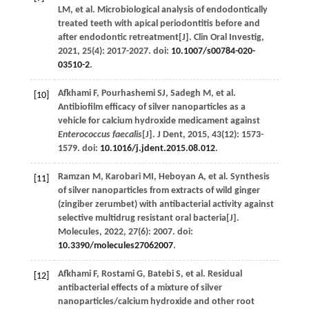
LM
,
et al
. Microbiological analysis of endodontically
treated teeth with apical periodontitis before and
after endodontic retreatment[J].
Clin Oral Investig
,
2021
,
25
(4): 2017-2027. doi:
10.1007/s00784-020-
03510-2
.
Afkhami
F
,
Pourhashemi
SJ
,
Sadegh
M
,
et al
.
[10]
Antibiofilm efficacy of silver nanoparticles as a
vehicle for calcium hydroxide medicament against
Enterococcus faecalis
[J].
J Dent
,
2015
,
43
(12): 1573-
1579. doi:
10.1016/j.jdent.2015.08.012
.
Ramzan
M
,
Karobari
MI
,
Heboyan
A
,
et al
. Synthesis
[11]
of silver nanoparticles from extracts of wild ginger
(zingiber zerumbet) with antibacterial activity against
selective multidrug resistant oral bacteria[J].
Molecules
,
2022
,
27
(6): 2007. doi:
10.3390/molecules27062007
.
Afkhami
F
,
Rostami
G
,
Batebi
S
,
et al
. Residual
[12]
antibacterial effects of a mixture of silver
nanoparticles/calcium hydroxide and other root