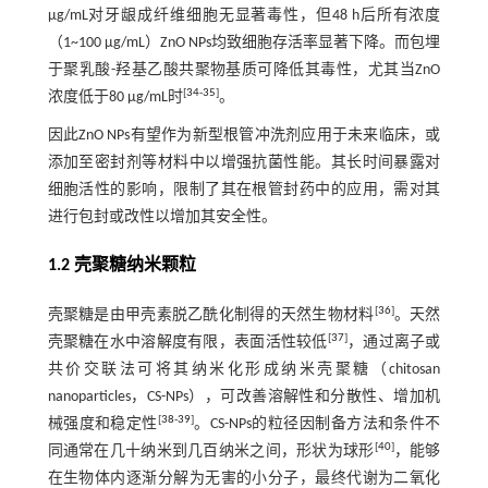
μg/mL对牙龈成纤维细胞无显著毒性，但48 h后所有浓度
（1~100 μg/mL）ZnO NPs均致细胞存活率显著下降。而包埋
于聚乳酸-羟基乙酸共聚物基质可降低其毒性，尤其当ZnO
[
34
-
35
]
浓度低于80 µg/mL时
。
因此ZnO NPs有望作为新型根管冲洗剂应用于未来临床，或
添加至密封剂等材料中以增强抗菌性能。其长时间暴露对
细胞活性的影响，限制了其在根管封药中的应用，需对其
进行包封或改性以增加其安全性。
1.2 壳聚糖纳米颗粒
[
36
]
壳聚糖是由甲壳素脱乙酰化制得的天然生物材料
。天然
[
37
]
壳聚糖在水中溶解度有限，表面活性较低
，通过离子或
共价交联法可将其纳米化形成纳米壳聚糖（chitosan
nanoparticles，CS-NPs），可改善溶解性和分散性、增加机
[
38
-
39
]
械强度和稳定性
。CS-NPs的粒径因制备方法和条件不
[
40
]
同通常在几十纳米到几百纳米之间，形状为球形
，能够
在生物体内逐渐分解为无害的小分子，最终代谢为二氧化