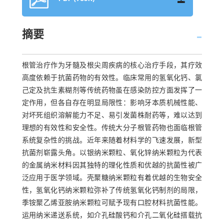
摘要
根管治疗作为牙髓及根尖周疾病的核心治疗手段，其疗效
高度依赖于抗菌药物的有效性。临床常用的氢氧化钙、氯
己定及抗生素糊剂等传统药物虽在感染防控方面发挥了一
定作用，但各自存在明显局限性：影响牙本质机械性能、
对坏死组织溶解能力不足、易引发菌株耐药等，难以达到
理想的有效性和安全性。传统大分子根管药物也面临根管
系统复杂性的挑战。近年来随着材料学的飞速发展，新型
抗菌剂崭露头角。以银纳米颗粒、氧化锌纳米颗粒为代表
的金属纳米材料因其独特的理化性质和优越的抗菌性被广
泛应用于医学领域。壳聚糖纳米颗粒有着优越的生物安全
性，氢氧化钙纳米颗粒弥补了传统氢氧化钙制剂的局限，
季铵聚乙烯亚胺纳米颗粒可赋予现有口腔材料抗菌性能。
运用纳米递送系统，如介孔硅酸钙和介孔二氧化硅搭载抗