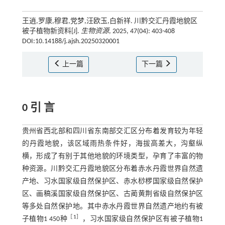
王逍,罗康,穆君,党梦,汪欧玉,白新祥. 川黔交汇丹霞地貌区
被子植物新资料[J].
生物资源
, 2025, 47(04): 403-408
DOI:10.14188/j.ajsh.20250320001
上一篇
下一篇
0 引 言
贵州省西北部和四川省东南部交汇区分布着发育较为年轻
的丹霞地貌，该区域雨热条件好，海拔高差大，沟壑纵
横，形成了有别于其他地貌的环境类型，孕育了丰富的物
种资源。川黔交汇丹霞地貌区分布着赤水丹霞世界自然遗
产地、习水国家级自然保护区、赤水桫椤国家级自然保护
区、画稿溪国家级自然保护区、古蔺黄荆省级自然保护区
等多处自然保护地。其中赤水丹霞世界自然遗产地约有被
［
1
］
子植物1 450种
，习水国家级自然保护区有被子植物1