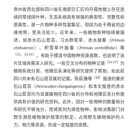
贵州省西北部和四川省东南部交汇区的丹霞地貌上存在连
续的常绿阔叶林，生态系统具有很强的典型性、完整性和
原真性，是一片物种多样性富集区，但因为处于两省的边
缘地带，受关注较少。近年来，一些植物新种陆续被描
述，如赤水石山苣苔、习水酢浆草、赤水报春（
Primula
chishuiensis
）、积雪草叶报春（
Primula centellifolia
）等
［
21
，
23
-
25
］
，有助于摸清中国物种资源底数，也说明了该
［
26
-
27
］
片区域尚需深入研究。一些交叉分布的物种记录
为
植物系统分类、地理区系演化等研究提供了帮助，如此前
［
28
］
四川并未有石山苣苔属的记载，陈荻雅等
报道的重庆
石山苣苔（
Petrocodon chongqingensis
）和本文报道的赤水
石山苣苔均为该属植物在四川省的分布和地理区系分析提
供具有价值的研究资料。此外，因对一些物种的数量和分
布研究不够充分，而将其列为濒危物种，影响决策部门对
野生濒危植物保护政策的制定，占用野生植物保护的人
力、物力等资源，形成一定程度的浪费。