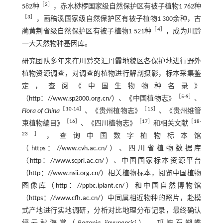
［
2
］
582种
，赤水桫椤国家级自然保护区有被子植物1 762种
［
3
］
，画稿溪国家级自然保护区有被子植物1 300余种，古
［
4
］
蔺黄荆省级自然保护区有被子植物1 521种
，成为川黔
一大天然物种基因库。
研究团队多年来在川黔交汇丹霞地貌区各保护地进行野外
植物资源调查，对调查的植物进行解剖摄影，标本采集鉴
定，查阅《中国生物物种名录》
［
5
-
9
］
（
http：//www.sp2000.org.cn/
）、《中国植物志》
、
［
10
-
14
］
［
15
］
Flora of China
、《贵州植物志》
、《贵州维管
［
16
］
［
17
］
［
18
-
束植物编目》
、《四川植物志》
和相关文献
23
］
，查询中国数字植物标本馆
（
https：//www.cvh.ac.cn/
）、四川省植物数据库
（
http：//www.scpri.ac.cn/
）、中国国家标本资源平台
（
http：//www.nsii.org.cn/
）相关植物标本，阅览中国植物
图像库（
http：//ppbc.iplant.cn/
）和中国自然博物馆
（
https：//www.cfh.ac.cn/
）中同属相近物种的照片，赴模
式产地进行实地调研，分析对比地理分布记录，最终确认