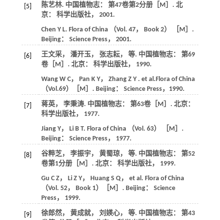
陈艺林.
中国植物志： 第47卷第2分册
［M］. 北
[5]
京： 科学出版社，
2001
.
Chen
Y L
.
Flora of China （Vol
.
47
， Book 2） ［M］.
Beijing： Science Press， 2001.
王文采， 潘开玉， 张志耘，
等
.
中国植物志： 第69
[6]
卷
［M］. 北京： 科学出版社，
1990
.
Wang
W C
，
Pan
K Y
，
Zhang
Z Y
.
et al
.
Flora of China
（Vol.69）
［M］. Beijing： Science Press，
1990
.
蒋英， 李秉涛.
中国植物志： 第63卷
［M］. 北京：
[7]
科学出版社，
1977
.
Jiang
Y
，
Li
B T
.
Flora of China （Vol. 63）
［M］.
Beijing： Science Press，
1977
.
谷粹芝， 李振宇， 黄蜀琼，
等
.
中国植物志： 第52
[8]
卷第1分册
［M］. 北京： 科学出版社，
1999
.
Gu
C Z
，
Li
Z Y
，
Huang
S Q
，
et al
.
Flora of China
（Vol
.
52
， Book 1）［M］. Beijing： Science
Press， 1999.
徐郎然， 黄成就， 刘媖心，
等
.
中国植物志： 第43
[9]