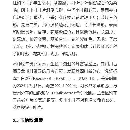
征如下：多年生草本；茎匍匐；3小叶；叶柄密被白色短柔
毛；侧生小叶叶片斜倒心形，中间小叶倒心形，两面被白
色短柔毛；单花，下垂；花序梗开花时短于叶；苞片三角
形，先端二裂，沿中脉和边缘具密毛；萼片长圆形，表面
和边缘具毛，宿存；花瓣粉红色，具淡紫色脉，长圆形；
雄蕊10，长短交替，基部合生，花丝紫红色，无毛；子房
无毛，5室，花柱5，柱头线形；蒴果卵球形到长圆形；种
子卵球形；花期5月—6月，果期7月。
本种原产贵州习水，生长于潮湿的丹霞岩壁上，在四川古
蔺县龙爪村潮湿的丹霞岩壁上发现其四川新分布，凭证标
本：白新祥Bxx-cjc-001（GZAC！），见
图2
（f），采集时间
为2024年7月5日，海拔900~1 200 m。习水酢浆草形态上与
贵州分布的山酢浆草（
Oxalis acetosella
）相似，主要区别在
于前者叶片长宽近相等，侧生小叶不对称且夹角约180°，
花序梗短于叶片。
2.5 玉柄秋海棠