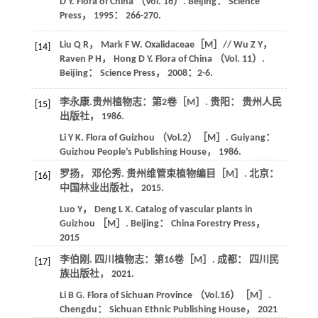
D Y.
Flora of China （Vol. 16）
. Beijing： Science
Press，
1995
： 266-270.
Liu
Q R
，
Mark
F W
. Oxalidaceae［M］// Wu Z Y，
[14]
Raven P H， Hong D Y.
Flora of China （Vol. 11）
.
Beijing： Science Press，
2008
：2-6.
李永康.
贵州植物志：第2卷
［M］. 贵阳： 贵州人民
[15]
出版社，
1986
.
Li
Y K
.
Flora of Guizhou （Vol.2）
［M］. Guiyang：
Guizhou People’s Publishing House，
1986
.
罗扬， 邓伦秀.
贵州维管束植物编目
［M］. 北京：
[16]
中国林业出版社，
2015
.
Luo
Y
，
Deng
L X
.
Catalog of vascular plants in
Guizhou
［M］. Beijing： China Forestry Press，
2015
李伯刚.
四川植物志：第16卷
［M］. 成都： 四川民
[17]
族出版社，
2021
.
Li
B G
.
Flora of Sichuan Province （Vol.16）
［M］.
Chengdu： Sichuan Ethnic Publishing House，
2021