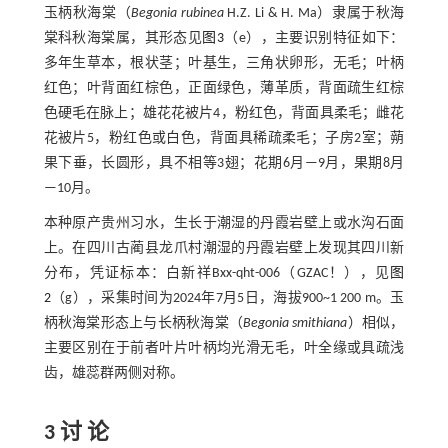
玉柄秋海棠（
Begonia rubinea
H.Z. Li & H. Ma）隶属于秋海
棠科秋海棠属，其形态见
图3
（e），主要识别特征如下：
多年生草本，根状茎；叶基生，三角状卵形，无毛；叶柄
红色；叶背面红棕色，正面绿色，薄革质，背面疏生红棕
色硬毛在脉上；雄花花被片4，粉红色，背面具柔毛；雌花
花被片5，粉红色或白色，背面具稀疏柔毛；子房2室；蒴
果下垂，长圆形，具不相等3翅；花期6月—9月，果期8月
—10月。
本种原产贵州习水，生长于潮湿的丹霞岩壁上或水沟石面
上。在四川古蔺县龙爪村潮湿的丹霞岩壁上发现其四川新
分布，凭证标本：白新祥Bxx-qht-006（GZAC！），见
图
2
（g），采集时间为2024年7月5日，海拔900~1 200 m。玉
柄秋海棠形态上与长柄秋海棠（
Begonia smithiana
）相似，
主要区别在于前者叶片叶柄均光滑无毛，叶全缘或具疏浅
齿，雄蕊群两侧对称。
3 讨 论