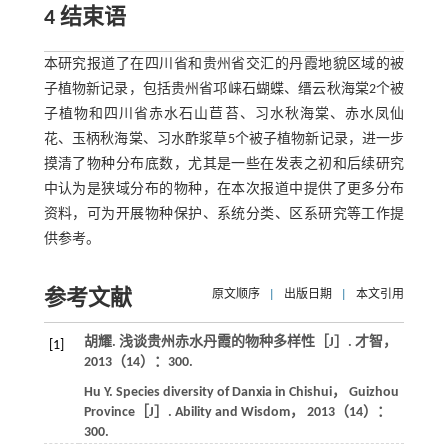
4 结束语
本研究报道了在四川省和贵州省交汇的丹霞地貌区域的被
子植物新记录，包括贵州省邛崃石蝴蝶、缙云秋海棠2个被
子植物和四川省赤水石山苣苔、习水秋海棠、赤水凤仙
花、玉柄秋海棠、习水酢浆草5个被子植物新记录，进一步
摸清了物种分布底数，尤其是一些在发表之初和后续研究
中认为是狭域分布的物种，在本次报道中提供了更多分布
资料，可为开展物种保护、系统分类、区系研究等工作提
供参考。
参考文献
原文顺序
|
出版日期
|
本文引用
胡耀. 浅谈贵州赤水丹霞的物种多样性［J］.
才智
，
[1]
2013
（14）：300.
Hu
Y
. Species diversity of Danxia in Chishui， Guizhou
Province［J］.
Ability and Wisdom
，
2013
（14）：
300.