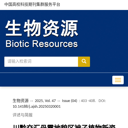
中国高校科技期刊集群服务平台
Toggle
生物资源
››
2025, Vol. 47
››
Issue (04)
: 403 -408.
DOI:
10.14188/j.ajsh.20250320001
评述与简报