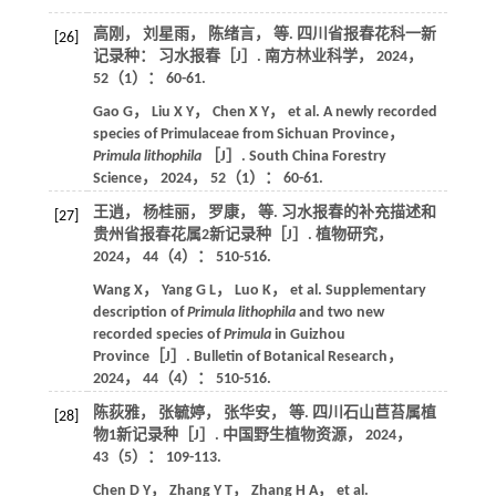
高刚， 刘星雨， 陈绪言，
等
. 四川省报春花科一新
[26]
记录种： 习水报春［J］.
南方林业科学
，
2024
，
52
（1）： 60-61.
Gao
G
，
Liu
X Y
，
Chen
X Y
，
et al
. A newly recorded
species of Primulaceae from Sichuan Province，
Primula lithophila
［J］.
South China Forestry
Science
，
2024
，
52
（1）： 60-61.
王逍， 杨桂丽， 罗康，
等
. 习水报春的补充描述和
[27]
贵州省报春花属2新记录种［J］.
植物研究
，
2024
，
44
（4）： 510-516.
Wang
X
，
Yang
G L
，
Luo
K
，
et al
. Supplementary
description of
Primula lithophila
and two new
recorded species of
Primula
in Guizhou
Province［J］.
Bulletin of Botanical Research
，
2024
，
44
（4）： 510-516.
陈荻雅， 张毓婷， 张华安，
等
. 四川石山苣苔属植
[28]
物1新记录种［J］.
中国野生植物资源
，
2024
，
43
（5）： 109-113.
Chen
D Y
，
Zhang
Y T
，
Zhang
H A
，
et al
.