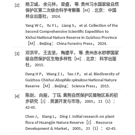
杨卫诚， 余元林， 梁盛，
等
.
贵州习水国家级自然
[2]
保护区第二次综合科学考察集
［M］. 北京： 中国
林业出版社，
2024
.
Yang
W C
，
Yu
Y L
，
Liang
S
，
et al
.
Collection of the
Second Comprehensive Scientific Expedition to
Xishui National Nature Reserve in Guizhou Province
［M］. Beijing： China Forestry Press，
2024
.
邓洪平， 王志坚， 陶建平，
等
.
贵州赤水桫椤国家
[3]
级自然保护区生物多样性
［M］. 北京： 科学出版
社，
2015
.
Deng
H P
，
Wang
Z J
，
Tao
J P
，
et al
.
Biodiversity of
Guizhou Chishui
Alsophila spinulosa
National Nature
Reserve
［M］. Beijing： Science Press，
2015
.
陈剑， 向丽， 丁珏. 黄荆自然保护区植物区系的初
[4]
步研究［J］.
资源开发与市场
，
2005
，
21
（1）：
42-45.
Chen
J
，
Xiang
L
，
Ding
J
. Initial research on plant
flora of Huangjin Nature Reserve［J］.
Resource
Development & Market
，
2005
，
21
（1）： 42-45.