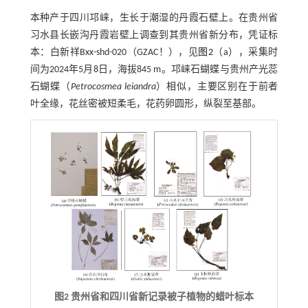
本种产于四川邛崃，生长于潮湿的丹霞石壁上。在贵州省
习水县长嵌沟丹霞岩壁上调查到其贵州省新分布，凭证标
本：白新祥Bxx-shd-020（GZAC！），见
图2
（a），采集时
间为2024年5月8日，海拔845 m。邛崃石蝴蝶与贵州产光蕊
石蝴蝶（
Petrocosmea leiandra
）相似，主要区别在于前者
叶全缘，花丝密被短柔毛，花药卵圆形，纵裂至基部。
图2 贵州省和四川省新记录被子植物的蜡叶标本