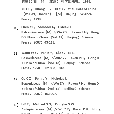
卷第1分册
［M］. 北京： 科学出版社，
1998
.
Xu
L R
，
Huang
C J
，
Liu
Y X
，
et al
.
Flora of China
（Vol
.
43
， Book 1） ［M］. Beijing： Science
Press， 1998.
Chen
Y L
，
Shinobu
A
，
Hideaki
O
.
[10]
Balsaminaceae［M］//Wu Z Y， Raven P H， Hong
D Y.
Flora of China （Vol. 12）
. Beijing： Science
Press，
2007
：43-113.
Wang
W S
，
Pan
K Y
，
Li
Z Y
，
et al
.
[11]
Gesneriaceae［M］//WuZ Y， Raven P H， Hong D
Y.
Flora of China （Vol. 18）
. Beijing： Science
Press，
1998
：302-308，348.
Gu
C Z
，
Peng
J Y
，
Nicholas
J
.
[12]
Begoniaceae［M］//Wu Z Y， Raven P H， Hong D
Y.
Flora of China （Vol. 13）
. Beijing： Science
Press，
2007
：153-207.
Li
P T
，
Michael
G G
，
Douglas
S W
.
[13]
Asclepiadaceae［M］// Wu Z Y， Raven P H， Hong