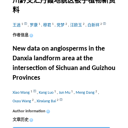
川黔交汇丹霞地貌区被子植物新资
料
1
1
1
2
2
2
王逍
,
罗康
,
穆君
,
党梦
,
汪欧玉
,
白新祥
作者信息
+
New data on angiosperms in the
Danxia landform area at the
intersection of Sichuan and Guizhou
Provinces
1
1
1
2
Xiao Wang
,
Kang Luo
,
Jun Mu
,
Meng Dang
,
2
2
Ouyu Wang
,
Xinxiang Bai
Author information
+
文章历史
+