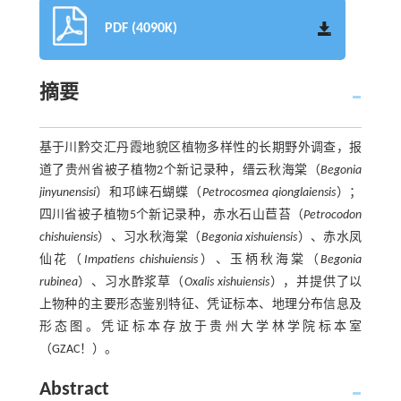
PDF (4090K)
摘要
基于川黔交汇丹霞地貌区植物多样性的长期野外调查，报
道了贵州省被子植物2个新记录种，缙云秋海棠（
Begonia
jinyunensisi
）和邛崃石蝴蝶（
Petrocosmea qionglaiensis
）；
四川省被子植物5个新记录种，赤水石山苣苔（
Petrocodon
chishuiensis
）、习水秋海棠（
Begonia xishuiensis
）、赤水凤
仙花（
Impatiens chishuiensis
）、玉柄秋海棠（
Begonia
rubinea
）、习水酢浆草（
Oxalis xishuiensis
），并提供了以
上物种的主要形态鉴别特征、凭证标本、地理分布信息及
形态图。凭证标本存放于贵州大学林学院标本室
（GZAC！）。
Abstract