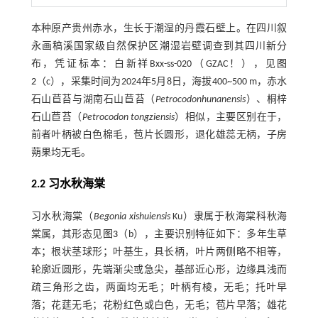
本种原产贵州赤水，生长于潮湿的丹霞石壁上。在四川叙
永画稿溪国家级自然保护区潮湿岩壁调查到其四川新分
布，凭证标本：白新祥Bxx-ss-020（GZAC！），见
图
2
（c），采集时间为2024年5月8日，海拔400~500 m，赤水
石山苣苔与湖南石山苣苔（
Petrocodon
hunanensis
）、桐梓
石山苣苔（
Petrocodon tongziensis
）相似，主要区别在于，
前者叶柄被白色棉毛，苞片长圆形，退化雄蕊无柄，子房
蒴果均无毛。
2.2 习水秋海棠
习水秋海棠（
Begonia xishuiensis
Ku）隶属于秋海棠科秋海
棠属，其形态见
图3
（b），主要识别特征如下：多年生草
本；根状茎球形；叶基生，具长柄，叶片两侧略不相等，
轮廓近圆形，先端渐尖或急尖，基部近心形，边缘具浅而
疏三角形之齿，两面均无毛；叶柄有棱，无毛；托叶早
落；花莛无毛；花粉红色或白色，无毛；苞片早落；雄花