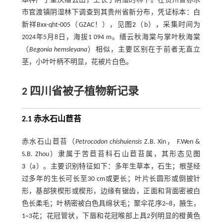
本种产于重庆缙云山，生长于阴湿的林下。在贵州省赤水
市官渡镇阴湿林下调查到其贵州省新分布，凭证标本：白
新祥Bxx-qht-005（GZAC！），见
图2
（b），采集时间为
2024年5月8日，海拔1 094 m。缙云秋海棠与掌叶秋海棠
（
Begonia hemsleyana
）相似，主要区别在于前者无直立
茎，小叶叶柄不明显，花被片白色。
2 四川省被子植物新记录
2.1 赤水石山苣苔
赤水石山苣苔（
Petrocodon chishuiensis
Z.B. Xin， F.Wen &
S.B. Zhou）隶属于苦苣苔科石山苣苔属，其形态见
图
3
（a）。主要识别特征如下：多年生草本，石生；根茎经
过多年的生长可长至30 cm或更长；叶片长圆形或倒披针
形，基部狭楔形或楔形，边缘有锯齿，正面和背面密被白
色长柔毛；叶柄密被白色具绵状毛；聚伞花序2~8，腋生，
1~3花；花冠管状，下唇和花冠喉部上具2列明显的橙黄色