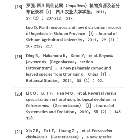
罗强. 四川凤仙花属（
Impatiens
）植物资源及新分
[18]
布记录种［J］.
四川农业大学学报
，
2011
，
29
（2）： 207-212， 217.
Luo
Q
. Plant resources and new distribution records
of
Impatiens
in Sichuan Province ［J］.
Journal of
Sichuan Agricultural University
，
2011
，
29
（2）：
207-212， 217.
Ding
B
，
Nakamura
K
，
Kono
Y
，
et al
.
Begonia
[19]
jinyunensis
（Begoniaceae， section
Platycentrum）， a new palmately compound
leaved species from Chongqing， China［J］.
Botanical Studies
，
2014
，
55
（1）： 62.
Li
C Q
，
Lü
T F
，
Han
M Q
，
et al
. Reversal versus
[20]
specialization in floral morphological evolution in
Petrocosmea
（Gesneriaceae）［J］.
Journal of
Systematics and Evolution
，
2020
，
58
（2）： 145-
158.
Xin
Z B
，
Fu
L F
，
Huang
Z J
，
et al
.
Petrocodon
[21]
chishuiensis
（Gesneriaceae）， a new species