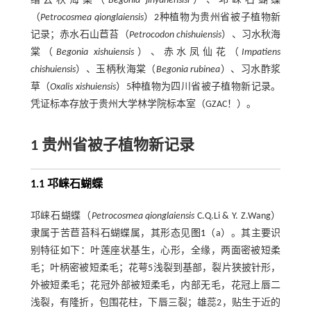
缙云秋海棠（
Begonia jinyunensisi
）、邛崃石蝴蝶
（
Petrocosmea qionglaiensis
）2种植物为贵州省被子植物新
记录；赤水石山苣苔（
Petrocodon chishuiensis
）、习水秋海
棠（
Begonia xishuiensis
）、赤水凤仙花（
Impatiens
chishuiensis
）、玉柄秋海棠（
Begonia rubinea
）、习水酢浆
草（
Oxalis xishuiensis
）5种植物为四川省被子植物新记录。
凭证标本存放于贵州大学林学院标本室（GZAC！）。
1 贵州省被子植物新记录
1.1 邛崃石蝴蝶
邛崃石蝴蝶（
Petrocosmea qionglaiensis
C.Q.Li & Y. Z.Wang）
隶属于苦苣苔科石蝴蝶属，其形态见
图1
（a）。其主要识
别特征如下：叶莲座状基生，心形，全缘，两面密被短柔
毛；叶柄密被短柔毛；花萼5浅裂到基部，裂片狭披针形，
外被短柔毛；花冠外部被短柔毛，内部无毛，花冠上唇二
浅裂，有隆折，包围花柱，下唇三裂；雄蕊2，贴生于近的