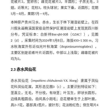
花被片2，宽卵形；雌花花被片2，半圆形；子房无毛，3
翅，近等大；花柱3，柱头球状；果实下垂，近圆形；花期
5月—8月，果期7月—9月。
本种原产贵州习水、赤水，生长于林下潮湿岩壁上，在四
川叙永画稿溪国家级自然保护区潮湿岩壁上发现其四川新
分布，凭证标本：白新祥Bxx-qht-008（GZAC！），见
图
2
（d），采集时间为2024年5月8日，海拔450~1 300 m，习
水秋海棠外形近似光叶秋海棠（
Begonia
summoglabra
），
主要区别是前者叶片近圆形，中部以上浅裂；雌雄花被片
均为2。
2.3 赤水凤仙花
赤水凤仙花（
Impatiens chishuiensis
Y.X. Xiong）隶属于凤仙
花科凤仙花属，其形态见
图3
（c）。主要识别特征如下：
茎直立，无毛，不分枝，有块茎；叶互生，卵状长圆形，
边缘具粗圆齿，齿间具小刚毛；总花梗单生于上部叶腋，
具2~7花，基部具1苞片，披针形；花淡粉红色；侧生萼片4