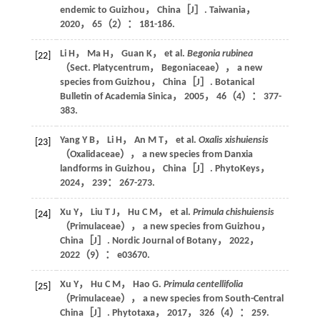
endemic to Guizhou， China［J］.
Taiwania
，
2020
，
65
（2）： 181-186.
Li
H
，
Ma
H
，
Guan
K
，
et al
.
Begonia rubinea
[22]
（Sect. Platycentrum， Begoniaceae）， a new
species from Guizhou， China［J］.
Botanical
Bulletin of Academia Sinica
，
2005
，
46
（4）： 377-
383.
Yang
Y B
，
Li
H
，
An
M T
，
et al
.
Oxalis xishuiensis
[23]
（Oxalidaceae）， a new species from Danxia
landforms in Guizhou， China［J］.
PhytoKeys
，
2024
，
239
： 267-273.
Xu
Y
，
Liu
T J
，
Hu
C M
，
et al
.
Primula chishuiensis
[24]
（Primulaceae）， a new species from Guizhou，
China［J］.
Nordic Journal of Botany
，
2022
，
2022
（9）： e03670.
Xu
Y
，
Hu
C M
，
Hao
G
.
Primula centellifolia
[25]
（Primulaceae）， a new species from South-Central
China［J］.
Phytotaxa
，
2017
，
326
（4）： 259.