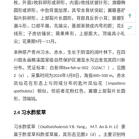
枚，外面2枚斜卵形或卵形，内面2枚线状披针形；旗瓣椭
圆形或卵形，中肋背面加厚，具窄龙骨状突起；翼瓣基部
裂片斜卵形，上部裂片长圆形，背部具反折小耳；唇瓣宽
漏斗形，口部平展，先端尖，基部渐狭成内弯的距；花丝
线形；子房纺锤状；蒴果棒形，上部膨大，顶端具小喙
尖；花果期9月—11月。
本种原产贵州习水、赤水，生长于阴湿的阔叶林下，在四
川叙永画稿溪国家级自然保护区潮湿水沟边发现其四川新
分布。凭证标本：白新祥Bxx-fxh-sc-002（GZAC！），见
图
2
（e），采集时间为2024年5月8日，海拔400~500 m。赤水
凤仙花在形态上与同域分布的匙叶凤仙花（
Impatiens
spathulata
）相似，但前者花粉红色，翼瓣上部裂片长圆
形，顶端钝。
2.4 习水酢浆草
习水酢浆草（
Oxalis
xishuiensis
Y.B. Yang， M.T. An & H. Li）隶
属于酢浆草科酢浆草属，其形态见
图3
（d）。主要识别特