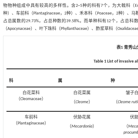
物物种组成中具有较高的多样性。含2~5种的科有7个，为大戟科（Euphorbia
种）、车前科（Plantaginaceae，2种）、禾本科（Poaceae，2种）、马
占总属数的29.73%，占总种数的39.58%。而单种科有12个，占总科数的57
（Apocynaceae）、叶下珠科（Phyllanthaceae）、酢浆草科（Oxalidace
表1 青秀
Table 1 List of invasive 
科
属
种
白花菜科
白花菜属
皱子
（Cleomaceae）
（
Cleome
）
（
Cleome rut
车前科
伏胁花属
伏
（Plantaginaceae）
（
Mecardonia
）
（
Meca
procum