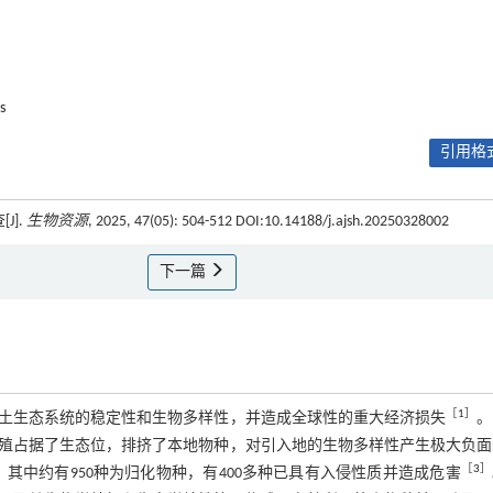
s
引用格式
J].
生物资源
, 2025, 47(05): 504-512 DOI:10.14188/j.ajsh.20250328002
下一篇
［
1
］
土生态系统的稳定性和生物多样性，并造成全球性的重大经济损失
。
殖占据了生态位，排挤了本地物种，对引入地的生物多样性产生极大负面
［
3
］
其中约有950种为归化物种，有400多种已具有入侵性质并造成危害