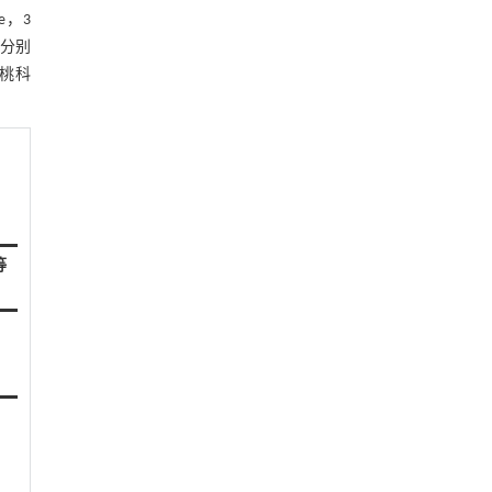
e，3
，分别
竹桃科
等