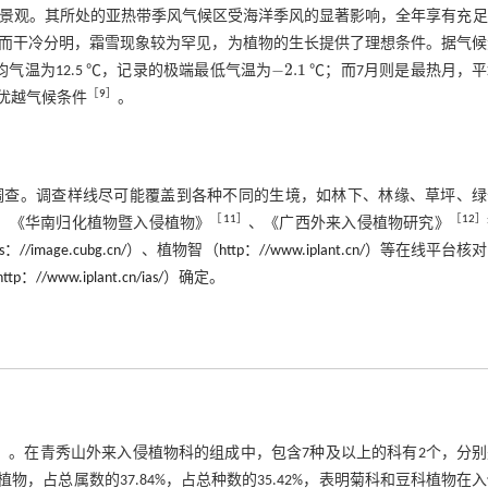
景观。其所处的亚热带季风气候区受海洋季风的显著影响，全年享有充足
而干冷分明，霜雪现象较为罕见，为植物的生长提供了理想条件。据气候
−
2.1
气温为12.5 ℃，记录的极端最低气温为
℃；而7月则是最热月，平
-
2.1
［
9
］
的优越气候条件
。
实地调查。调查样线尽可能覆盖到各种不同的生境，如林下、林缘、草坪、
［
11
］
［
12
］
、《华南归化植物暨入侵植物》
、《广西外来入侵植物研究》
ps：//image.cubg.cn/
）、植物智（
http：//www.iplant.cn/
）等在线平台核对
http：//www.iplant.cn/ias/
）确定。
）。在青秀山外来入侵植物科的组成中，包含7种及以上的科有2个，分
7种入侵植物，占总属数的37.84%，占总种数的35.42%，表明菊科和豆科植物在