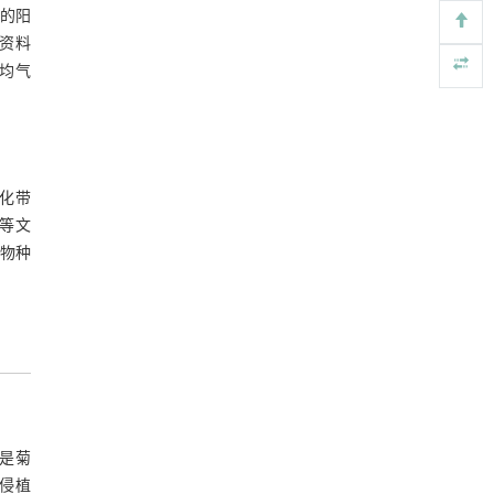
的阳
Increasing yield and mitigating environmental
资料
[5]
emissions by applying suitable magnesium
均气
fertilizer in forage production
ENGINEERING Agriculture
. 2027, Vol.14(1): 26692-
27712
https://doi.org/10.15302/J-FASE-2026692
绿化带
等文
物种
别是菊
入侵植