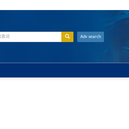
Adv search