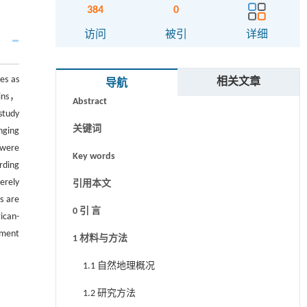
384
0
访问
被引
详细
摘要
es as
相关文章
导航
gins，
Abstract
study
关键词
nging
 were
Key words
rding
erely
引用本文
s are
0 引 言
ican-
ement
1 材料与方法
1.1 自然地理概况
1.2 研究方法