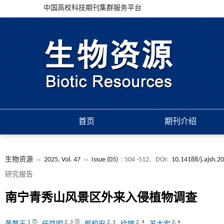
中国高校科技期刊集群服务平台
首页
期刊介绍
生物资源
››
2025, Vol. 47
››
Issue (05)
: 504 -512.
DOI:
10.14188/j.ajsh.
研究报告
南宁青秀山风景区外来入侵植物调查
1
2
,
3
2
,
3
2
,
4
2
,
4