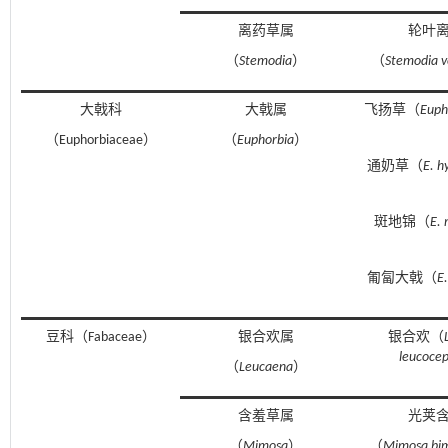
离药草属
轮叶
（
Stemodia
）
（
Stemodia ve
大戟科
大戟属
飞扬草（
Euph
（Euphorbiaceae）
（
Euphorbia
）
通奶草（
E. h
斑地锦（
E.
匍匐大戟（
E
豆科（Fabaceae）
银合欢属
银合欢（
leucocep
（
Leucaena
）
含羞草属
光荚
（
Mimosa
）
（
Mimosa bi