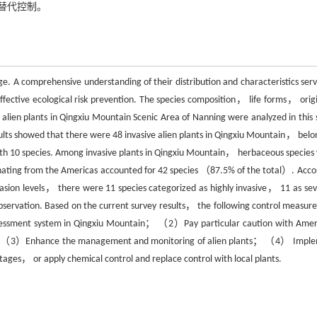
替代控制。
ge. A comprehensive understanding of their distribution and characteristics serv
d effective ecological risk prevention. The species composition， life forms， ori
lien plants in Qingxiu Mountain Scenic Area of Nanning were analyzed in this 
sults showed that there were 48 invasive alien plants in Qingxiu Mountain， belo
ith 10 species. Among invasive plants in Qingxiu Mountain， herbaceous species
ating from the Americas accounted for 42 species （87.5% of the total）. Acco
invasion levels， there were 11 species categorized as highly invasive， 11 as sev
bservation. Based on the current survey results， the following control measure
ssessment system in Qingxiu Mountain； （2）Pay particular caution with Amer
tions； （3）Enhance the management and monitoring of alien plants； （4） Impl
g stages， or apply chemical control and replace control with local plants.