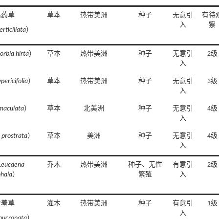
离药草
草本
热带美洲
种子
无意引
有待
入
察
rticillata
）
orbia hirta
）
草本
热带美洲
种子
无意引
2级
入
ypericifolia
）
草本
热带美洲
种子
无意引
3级
入
 maculata
）
草本
北美洲
种子
无意引
4级
入
. prostrata
）
草本
美洲
种子
无意引
4级
入
Leucaena
乔木
热带美洲
种子、无性
有意引
2级
hala
）
繁殖
入
含羞草
灌木
热带美洲
种子
有意引
1级
入
mucronata
）