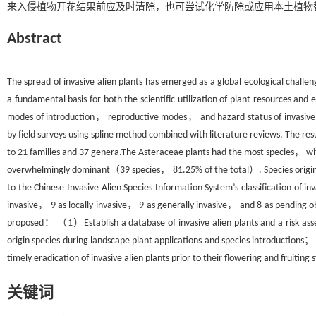
来入侵植物开花结果前应及时清除，也可尝试化学防除或应用本土植物
Abstract
The spread of invasive alien plants has emerged as a global ecological challen
a fundamental basis for both the scientific utilization of plant resources an
modes of introduction， reproductive modes， and hazard status of invasive a
by field surveys using spline method combined with literature reviews. The re
to 21 families and 37 genera.The Asteraceae plants had the most species， w
overwhelmingly dominant（39 species， 81.25% of the total）. Species origin
to the Chinese Invasive Alien Species Information System’s classification of 
invasive， 9 as locally invasive， 9 as generally invasive， and 8 as pending o
proposed： （1）Establish a database of invasive alien plants and a risk a
origin species during landscape plant applications and species introduc
timely eradication of invasive alien plants prior to their flowering and fruitin
关键词