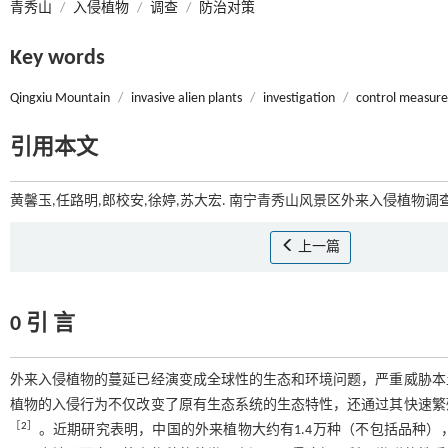
青秀山
/
入侵植物
/
调查
/
防治对策
Key words
Qingxiu Mountain
/
invasive alien plants
/
investigation
/
control measure
引用本文
黄馨玉,任路明,郎校安,徐婷,苏大宏. 南宁青秀山风景区外来入侵植物调查[
上一篇
0 引 言
外来入侵植物的蔓延已经演变成全球性的生态和环境问题，严重威胁本
植物的入侵行为不仅改变了原有生态系统的生态特性，还通过其快速繁
［
2
］
。近期研究表明，中国的外来植物大约有1.4万种（不包括品种），