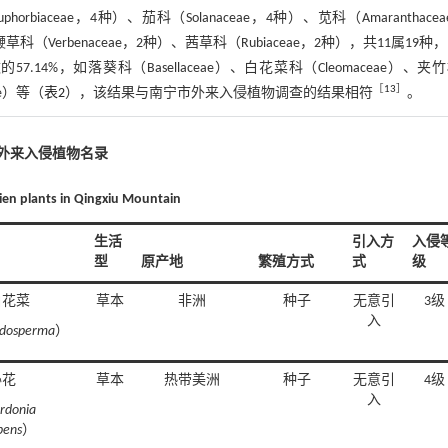
ceae，4种）、茄科（Solanaceae，4种）、苋科（Amaranthacea
鞭草科（Verbenaceae，2种）、茜草科（Rubiaceae，2种），共11属19种
.14%，如落葵科（Basellaceae）、白花菜科（Cleomaceae）、夹
［
13
］
ae）等（
表2
），该结果与南宁市外来入侵植物调查的结果相符
。
山外来入侵植物名录
alien plants in Qingxiu Mountain
生活
引入方
入侵
型
原产地
繁殖方式
式
级
白花菜
草本
非洲
种子
无意引
3级
入
idosperma
）
胁花
草本
热带美洲
种子
无意引
4级
入
rdonia
bens
）