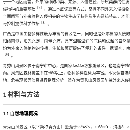
于一个地区而言，外来物种的种类、来源、入侵途径、所属类群的性质
［
4
］
侵物种的重要基础
。通过本底调查等方式，掌握不同外来入侵植物
全面阐释与外来植物入侵相关的生物生态学特性及生态系统特点，才能
［
5
］
与控制提供科学依据
。
广西是中国生物多样性最为丰富的省区之一，同时也是外来植物入侵
归线南侧，阳光充足，雨量充沛，具有温暖湿润的气候和优越的自然条
均为外来入侵植物的传播、生长和繁衍提供了便利的条件。据调查，南
［
8
］
。
青秀山风景区位于南宁市中心，是国家AAAAA级旅游景区，也是南宁
向。风景区森林覆盖率在98%以上，物种多样性极为丰富。本次调查
地、危害现状等信息进行整理分析，旨在为青秀山风景区防控外来入侵
1 材料与方法
1.1 自然地理概况
青秀山风景区（以下简称青秀山）坐落于22°46′N，108°33′E，海拔