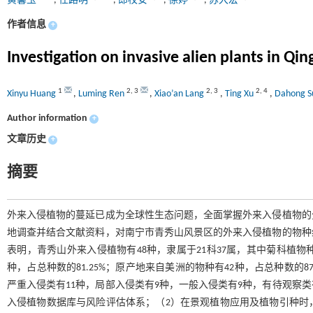
黄馨玉
,
任路明
,
郎校安
,
徐婷
,
苏大宏
作者信息
+
Investigation on invasive alien plants in Q
1
2
,
3
2
,
3
2
,
4
Xinyu Huang
,
Luming Ren
,
Xiao’an Lang
,
Ting Xu
,
Dahong 
Author information
+
文章历史
+
摘要
外来入侵植物的蔓延已成为全球性生态问题，全面掌握外来入侵植物的
地调查并结合文献资料，对南宁市青秀山风景区的外来入侵植物的物种
表明，青秀山外来入侵植物有48种，隶属于21科37属，其中菊科植物
种，占总种数的81.25%；原产地来自美洲的物种有42种，占总种数的
严重入侵类有11种，局部入侵类有9种，一般入侵类有9种，有待观察
入侵植物数据库与风险评估体系；（2）在景观植物应用及植物引种时