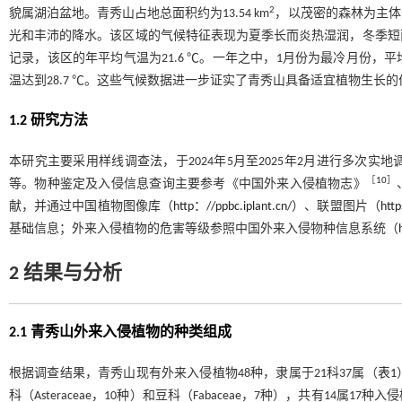
2
貌属湖泊盆地。青秀山占地总面积约为13.54 km
，以茂密的森林为主体
光和丰沛的降水。该区域的气候特征表现为夏季长而炎热湿润，冬季短
记录，该区的年平均气温为21.6 ℃。一年之中，1月份为最冷月份，平均
温达到28.7 ℃。这些气候数据进一步证实了青秀山具备适宜植物生长
1.2 研究方法
本研究主要采用样线调查法，于2024年5月至2025年2月进行多次
［
10
］
等。物种鉴定及入侵信息查询主要参考《中国外来入侵植物志》
献，并通过中国植物图像库（
http：//ppbc.iplant.cn/
）、联盟图片（
htt
基础信息；外来入侵植物的危害等级参照中国外来入侵物种信息系统（
2 结果与分析
2.1 青秀山外来入侵植物的种类组成
根据调查结果，青秀山现有外来入侵植物48种，隶属于21科37属（
表1
科（Asteraceae，10种）和豆科（Fabaceae，7种），共有14属1