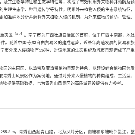
，及其生物学特征和生态学特性等，构成了有效利用外来物种并预防及预
的生理生态学、种群遗传学等特性，明晰外来植物入侵的生态系统特征，
更加准确地分析并解释外来植物入侵的机制，为外来植物的预防、管理、
［
6
-
7
］
的重灾区
。南宁市为广西壮族自治区的首府，位于广西中南部，地处
件。随着中国-东盟自由贸易区的建成运营，近些年高速发展的贸易和旅
宁市外来入侵植物有116种，对该地区的生态系统及城市景观造成了严重
植物园的主园区，以热带及亚热带植物景观为特色，以建设综合植物园为
选取青秀山风景区作为案例地，通过对外来入侵植物的种类组成、生活型、
植物提供基础数据，也为青秀山风景区的高质量建设提供有力参考。
63.9~288.3 m。青秀山西起青山路，北为凤岭分区，南端和东端毗邻邕江，