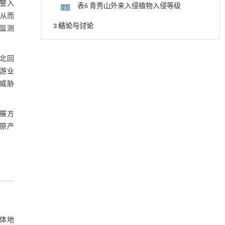
警入
表6 青秀山外来入侵植物入侵等级
从而
3 结论与讨论
监测
3.1 入侵物种组成和生活型
降温路面涂层混合反射行为及其对道路光环境
[1]
北回
安全的影响研究
3.2 原产地与引入方式
游业
Engineering
. 2026, Vol.58(3): 1-303
威胁
3.3 入侵现状及防治对策
https://doi.org/10.1016/j.eng.2025.06.014
参考文献
内置陶瓷驱动单元的厘米级可重构压电机器人
[2]
发展方
Engineering
. 2026, Vol.58(3): 1-303
原产
基金资助
https://doi.org/10.1016/j.eng.2025.06.043
动力学引导的聚对苯二甲酸乙二酯可控低聚解
[3]
聚及其定制化高性能聚合物升级回收
Engineering
. 2026, Vol.58(3): 1-303
https://doi.org/10.1016/j.eng.2026.02.010
地下智能压裂工程技术内涵与进展
[4]
Engineering
. 2026, Vol.58(3): 1-303
整体地
https://doi.org/10.1016/j.eng.2025.12.024