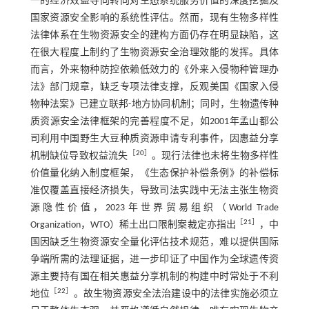
一的经济效益导向转向对生态系统服务价值的深度挖掘及
国家资源安全影响的系统性评估。然而，现有生物多样性
法律体系在生物资源安全的建构方面仍存在明显缺陷，这
在很大程度上制约了生物资源安全治理效能的发挥。具体
而言，外来物种防控依赖低效力的《外来入侵物种管理办
法》部门规章，缺乏专项法律支撑，反观美国《国家入侵
物种法案》已建立联邦-地方协同机制；同时，生物遗传种
质资源安全法律框架的完善程度不足，如2001年孟山都公
司利用中国野生大豆种质资源申请专利事件，因惠益分享
［
20
］
机制缺位导致权益流失
。现行法律也未将生物多样性
价值量化纳入制度框架，《生态保护补偿条例》的补偿标
准仅覆盖直接经济损失，导致司法实践中无法主张生物资
源隐性价值，2023年世界贸易组织（World Trade
［
21
］
Organization，WTO）稀土出口限制案裁定亦指出
，中
国因缺乏生物资源安全量化评估技术规范，难以提供国际
争端所需的法理证据，进一步印证了中国作为全球遗传资
源主要持有国在相关惠益分享机制的构建中时常处于不利
［
22
］
地位
。故生物资源安全法治建设中的法律实施必须立