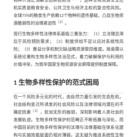
物种入侵正消解生态系统韧性
，这种生物资源安全危
机实质是粮食安全、公共卫生与经济主权的复合性风险。
全球75%的粮食生产依赖12个物种的遗传基础，凸显生物资
［
2
］
源脆弱性的治理紧迫性
。
现行生物多样性法律体系面临三重张力：（1）立法理念滞
后于风险预防需求；（2）制度供给不足以应对系统性风
险；（3）惠益分享机制欠缺战略资源管控维度。故亟需以
系统论重构生物多样性法治范式，着力破解保护与利用的
价值冲突，为筑牢国家生物资源安全屏障提供制度保障。
1 生物多样性保护的范式困局
在一个风险多元化的时代，由自然力量引发的生态危机，
社会结构变迁所诱发的社会风险以及法律领域内潜在的不
［
3
］
确定因素
，犹如无形的枷锁，深刻影响着人类社会的
发展轨迹。生物多样性保护的范畴正不断拓展与深化，而
中国目前的生物多样性保护的法理与法律基础在体系化建
构与实施效能层面仍相对薄弱，这无疑为推进系统性生物