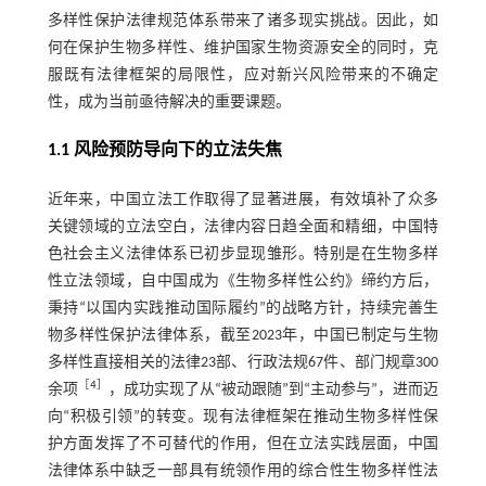
多样性保护法律规范体系带来了诸多现实挑战。因此，如
何在保护生物多样性、维护国家生物资源安全的同时，克
服既有法律框架的局限性，应对新兴风险带来的不确定
性，成为当前亟待解决的重要课题。
1.1 风险预防导向下的立法失焦
近年来，中国立法工作取得了显著进展，有效填补了众多
关键领域的立法空白，法律内容日趋全面和精细，中国特
色社会主义法律体系已初步显现雏形。特别是在生物多样
性立法领域，自中国成为《生物多样性公约》缔约方后，
秉持“以国内实践推动国际履约”的战略方针，持续完善生
物多样性保护法律体系，截至2023年，中国已制定与生物
多样性直接相关的法律23部、行政法规67件、部门规章300
［
4
］
余项
，成功实现了从“被动跟随”到“主动参与”，进而迈
向“积极引领”的转变。现有法律框架在推动生物多样性保
护方面发挥了不可替代的作用，但在立法实践层面，中国
法律体系中缺乏一部具有统领作用的综合性生物多样性法