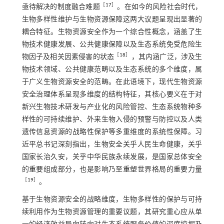
［
17
］
亟待解决的制度融合难题
。在如今的风险社会时代，
生物多样性维护与生物资源保障这两大议题呈现出显著的
耦合特征。生物资源安全作为一个综合性概念，涵盖了生
物技术健康发展、公共健康保障以及生态系统免受危险生
［
18
］
物因子及相关因素侵害的状态
，其内涵广泛，涉及生
物技术领域、公共健康范畴以及生态系统的多个维度，属
于广义生物资源安全的范畴。在此语境下，现代生物资源
安全治理体系呈现多维度的结构特征，其核心要义在于对
新兴生物技术研发与产业化的风险管控、生态系统物种多
样性的可持续维护、外来生物入侵的预警与防控以及人类
遗传信息资源的战略性保护等多重维度的系统性保障。习
近平总书记深刻指出，生物安全关乎人民生命健康，关乎
国家长治久安，关乎中华民族永续发展，是国家总体安全
的重要组成部分，也是影响乃至重塑世界格局的重要力量
［
19
］
。
基于生物资源安全的战略维度，生物多样性的保护与可持
续利用作为生物资源管理的重要议题，其研究重心应从单