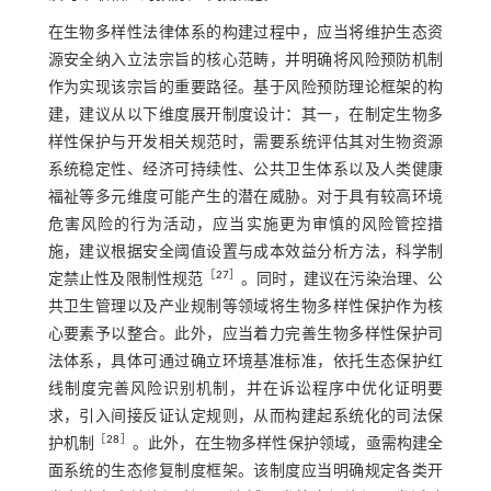
在生物多样性法律体系的构建过程中，应当将维护生态资
源安全纳入立法宗旨的核心范畴，并明确将风险预防机制
作为实现该宗旨的重要路径。基于风险预防理论框架的构
建，建议从以下维度展开制度设计：其一，在制定生物多
样性保护与开发相关规范时，需要系统评估其对生物资源
系统稳定性、经济可持续性、公共卫生体系以及人类健康
福祉等多元维度可能产生的潜在威胁。对于具有较高环境
危害风险的行为活动，应当实施更为审慎的风险管控措
施，建议根据安全阈值设置与成本效益分析方法，科学制
［
27
］
定禁止性及限制性规范
。同时，建议在污染治理、公
共卫生管理以及产业规制等领域将生物多样性保护作为核
心要素予以整合。此外，应当着力完善生物多样性保护司
法体系，具体可通过确立环境基准标准，依托生态保护红
线制度完善风险识别机制，并在诉讼程序中优化证明要
求，引入间接反证认定规则，从而构建起系统化的司法保
［
28
］
护机制
。此外，在生物多样性保护领域，亟需构建全
面系统的生态修复制度框架。该制度应当明确规定各类开