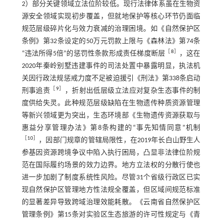
2）部分关键领域立法位阶较低。现行法律体系虽在生物资
源安全领域实现初步覆盖，但就地保护等核心环节仍面临
规范层级碎片化与效力衰减的治理困境。如《自然保护区
条例》第32条设定的50万元罚款上限与《森林法》第74条
［
8
］
“违法所得5倍”的惩罚性条款形成责任梯度断层
，这在
2020年秦岭别墅违建事件的司法处置中暴露明显，执法机
关因行政法规惩戒力度不足被迫援引《刑法》第338条启动
［
9
］
刑事追责
，折射出低层级立法应对复杂生态事件的制
度供给失灵。此种规范层级缺陷在生物遗传种质资源管理
等新兴领域更为突出，生态环境部《生物遗传资源获取与
惠益分享管理办法》第8条构建的“事先知情同意”机制
［
10
］
，因部门规章的管辖局限性，在2019年长白山野生人
参基因资源跨境争议中陷入执行困局，凸显非法律位阶规
范在国际履约场景的效力边界。地方立法权的分散行使也
进一步加剧了制度系统性风险。尽管31个省级行政区已实
现自然保护区管理地方性法规全覆盖，但区域间规范标准
的显著差异导致跨域治理效能耗散。《云南省自然保护区
管理条例》第15条对实验区生态旅游的许可性规定与《青