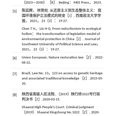
（2023—2030） ［R］. Beijing： MEE Press，
2023
.
陈廷辉， 林贺权. 从还原主义到生态整体主义： 我
[5]
国环境保护立法模式的转变［J］.
西南政法大学学
报
，
2021
，
23
（3）： 19-27.
Chen
T H
，
Lin
H Q
. From reductionism to ecological
holism： the transformation of legislation model of
environmental protection in China［J］.
Journal of
Southwest University of Political Science and Law
，
2021
，
23
（3）： 19-27.
Union
European
. Nature restoration law ［Z］. 2022-
[6]
06-22.
Brazil. Law No. 13，123 on access to genetic heritage
[7]
and associated traditional knowledge ［Z］.2015-05-
20.
陕西省高级人民法院..（2019）陕行终1022号行政
[8]
判决书［Z］.2020-03-15.
Shaanxi High People’s Court. Criminal judgment
（
2019
） Shaanxi Xingzhong No.1022 ［Z］. 2020-