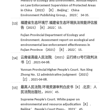
Ministry of Ecology and Environment. Annual Report
on Law Enforcement Supervision of Protected Areas
in China （2022）［R］. Beijing： China
Environment Publishing Group，
2023
： 34-35.​​
福建省生态环境厅.福建省生态环境执法效能评估报
[13]
告（2021）［R］.
2022
：15.
Fujian Provincial Department of Ecology and
Environment. Assessment report on ecological and
environmental law enforcement effectiveness in
Fujian Province （2021）［R］.
2022
：15.
云南省高级人民法院.（2021）云行终12号行政判决
[14]
书［Z］.2021-04-08.
Yunnan Provincial Higher People’s Court. Yun Xing
Zhong No. 12 administrative judgment（2021）
［Z］.
2021-04-08
.​​
最高人民法院.环境资源审判白皮书［R］.北京：人
[15]
民法院出版社，
2023
：
45
.
Supreme People’s Court. White paper on
environmental and resource adjudication［R］.
Beijing： People’s Court Press，
2023
：
45
.