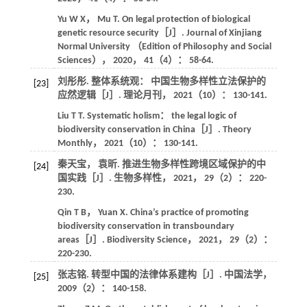
Yu
W X
，
Mu
T
. On legal protection of biological
genetic resource security［J］.
Journal of Xinjiang
Normal University （Edition of Philosophy and Social
Sciences）
，
2020
，
41
（4）： 58-64.
刘彤彤. 整体系统观： 中国生物多样性立法保护的
[23]
应然逻辑［J］.
理论月刊
，
2021
（10）： 130-141.
Liu
T T
. Systematic holism： the legal logic of
biodiversity conservation in China［J］.
Theory
Monthly
，
2021
（10）： 130-141.
秦天宝， 袁昕. 推进生物多样性跨境区域保护的中
[24]
国实践［J］.
生物多样性
，
2021
，
29
（2）： 220-
230.
Qin
T B
，
Yuan
X
. China’s practice of promoting
biodiversity conservation in transboundary
areas［J］.
Biodiversity Science
，
2021
，
29
（2）：
220-230.
张志铭. 转型中国的法律体系建构［J］.
中国法学
，
[25]
2009
（2）： 140-158.