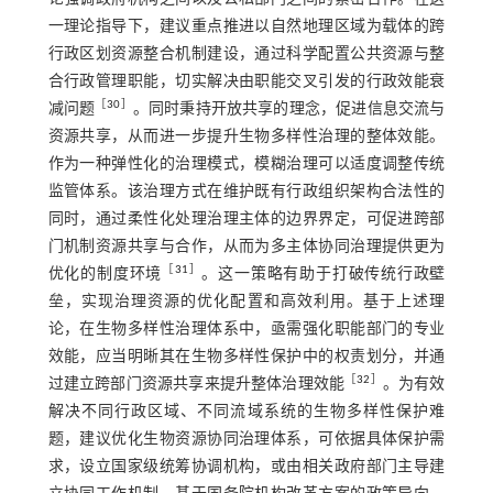
一理论指导下，建议重点推进以自然地理区域为载体的跨
行政区划资源整合机制建设，通过科学配置公共资源与整
合行政管理职能，切实解决由职能交叉引发的行政效能衰
［
30
］
减问题
。同时秉持开放共享的理念，促进信息交流与
资源共享，从而进一步提升生物多样性治理的整体效能。
作为一种弹性化的治理模式，模糊治理可以适度调整传统
监管体系。该治理方式在维护既有行政组织架构合法性的
同时，通过柔性化处理治理主体的边界界定，可促进跨部
门机制资源共享与合作，从而为多主体协同治理提供更为
［
31
］
优化的制度环境
。这一策略有助于打破传统行政壁
垒，实现治理资源的优化配置和高效利用。基于上述理
论，在生物多样性治理体系中，亟需强化职能部门的专业
效能，应当明晰其在生物多样性保护中的权责划分，并通
［
32
］
过建立跨部门资源共享来提升整体治理效能
。为有效
解决不同行政区域、不同流域系统的生物多样性保护难
题，建议优化生物资源协同治理体系，可依据具体保护需
求，设立国家级统筹协调机构，或由相关政府部门主导建