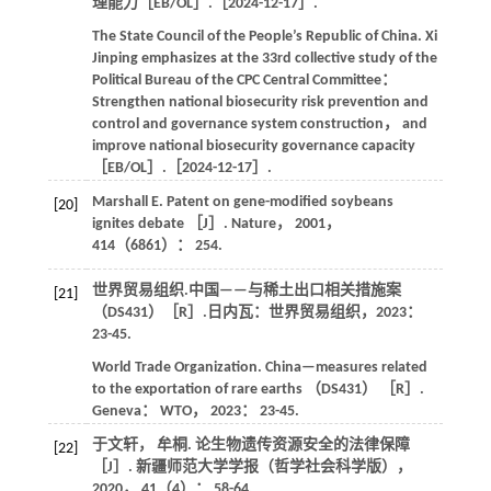
理能力［EB/OL］.［2024-12-17］.
The State Council of the People’s Republic of China. Xi
Jinping emphasizes at the 33rd collective study of the
Political Bureau of the CPC Central Committee：
Strengthen national biosecurity risk prevention and
control and governance system construction， and
improve national biosecurity governance capacity
［EB/OL］.［2024-12-17］.
Marshall
E
. Patent on gene-modified soybeans
[20]
ignites debate ［J］.
Nature
，
2001
，
414
（6861）： 254.
世界贸易组织.中国——与稀土出口相关措施案
[21]
（DS431）［R］.日内瓦：世界贸易组织，
2023
：
23-45.
World Trade Organization. China—measures related
to the exportation of rare earths （DS431） ［R］.
Geneva： WTO，
2023
： 23-45.
于文轩， 牟桐. 论生物遗传资源安全的法律保障
[22]
［J］.
新疆师范大学学报（哲学社会科学版）
，
2020
，
41
（4）： 58-64.