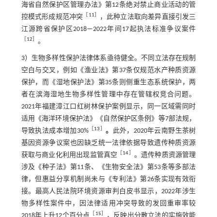
海省自然保护区管理办法》第12条绝对禁止商业活动的管
［
11
］
控模式形成规范冲突
，此种立法取向差异直接引发三
江源跨省保护区2018—2022年间17起执法标准争议案件
［
12
］
。
3）生物多样性保护法律体系亟待健全。不同立法存在规制
空白与交叉，例如《渔业法》第37条仅规范水产种质资源
保护，而《湿地保护法》第35条则侧重生态系统保护，两
者在滨海湿地生物多样性管理中存在管辖权竞合问题。
2021年福建漳江口红树林保护案例显示，同一区域需同时
适用《海洋环境保护法》《自然保护区条例》等7部法规，
［
13
］
导致执法成本增加30%
。
此外，2020年云南野生茶树
基因资源争议案也因缺乏统一法律依据导致遗传种质资源
［
14
］
获取与商业化利用出现监管真空
。遗传种质资源管理
涉及《种子法》第11条、《生物安全法》第53条等多部法
律，但惠益分享机制尚未与《专利法》第26条实现有效衔
接。最高人民法院环境资源审判白皮书显示，2022年涉生
物多样性案件中，因法律适用冲突导致的发回重审率较
［
15
］
2018年上升12个百分点
，反映出分散立法的实施效能