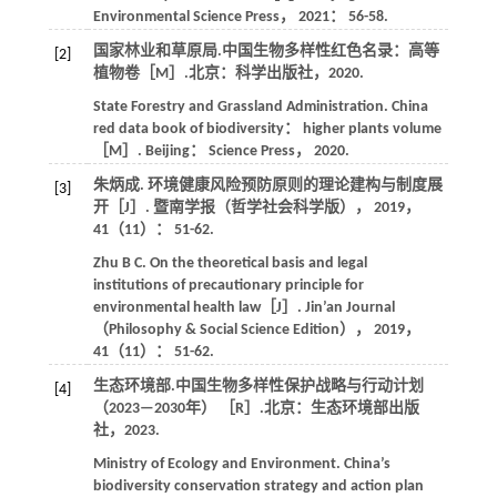
Environmental Science Press，
2021
： 56-58.
国家林业和草原局.
中国生物多样性红色名录：高等
[2]
植物卷
［M］.北京：科学出版社，
2020
.
State Forestry and Grassland Administration.
China
red data book of biodiversity： higher plants volume
［M］. Beijing： Science Press，
2020
.
朱炳成. 环境健康风险预防原则的理论建构与制度展
[3]
开［J］.
暨南学报（哲学社会科学版）
，
2019
，
41
（11）： 51-62.
Zhu
B C
. On the theoretical basis and legal
institutions of precautionary principle for
environmental health law［J］.
Jin’an Journal
（Philosophy & Social Science Edition）
，
2019
，
41
（11）： 51-62.
生态环境部.中国生物多样性保护战略与行动计划
[4]
（2023—2030年） ［R］.北京：生态环境部出版
社，
2023
.
Ministry of Ecology and Environment. China’s
biodiversity conservation strategy and action plan