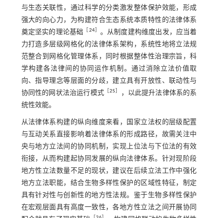
与生态关联性，通过科学的分类激发整体保护效能，形成
强大的向心力，为构建符合生态系统本质特性的法律体系
［
24
］
奠定坚实的理论基础
。从制度建构维度出发，应当着
力打造多层级网格化的法律体系架构，系统性地将立法规
范整合到网格化管理体系，同时根据整体性治理宗旨，科
学构建各法律间的协同运作机制。通过消除立法价值取
向、指导理念等层面的分歧，建立具有开放性、联动性与
［
25
］
协同性的网状法治运行模式
，以此提升法律体系的系
统性效能。
从法律体系构建的纵向维度来看，国家立法权的层级配置
与互动关系直接影响着法律体系的形成路径，故需关注中
央与地方立法间的协同机制，实现上位法与下位法的有效
衔接，从而构建起协同发展的纵向法律体系。针对现阶段
地方性立法数量不足的现状，建议在后续立法工作中强化
地方立法职能，结合生物多样性保护的区域性特征，制定
具有针对性与创新性的地方性法规。鉴于生物多样性保护
在宏观层面具有高度一致性，各地方性立法之间开展协同
［
26
］