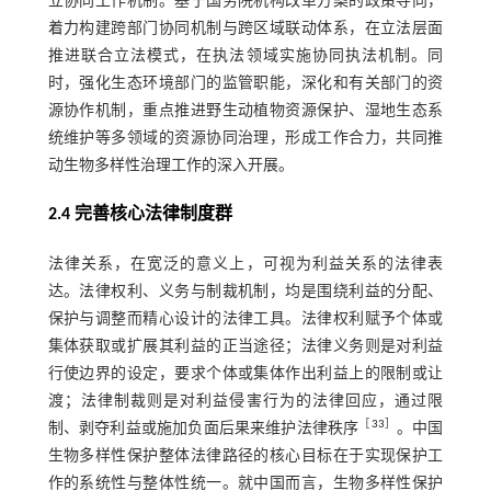
立协同工作机制。基于国务院机构改革方案的政策导向，
着力构建跨部门协同机制与跨区域联动体系，在立法层面
推进联合立法模式，在执法领域实施协同执法机制。同
时，强化生态环境部门的监管职能，深化和有关部门的资
源协作机制，重点推进野生动植物资源保护、湿地生态系
统维护等多领域的资源协同治理，形成工作合力，共同推
动生物多样性治理工作的深入开展。
2.4 完善核心法律制度群
法律关系，在宽泛的意义上，可视为利益关系的法律表
达。法律权利、义务与制裁机制，均是围绕利益的分配、
保护与调整而精心设计的法律工具。法律权利赋予个体或
集体获取或扩展其利益的正当途径；法律义务则是对利益
行使边界的设定，要求个体或集体作出利益上的限制或让
渡；法律制裁则是对利益侵害行为的法律回应，通过限
［
33
］
制、剥夺利益或施加负面后果来维护法律秩序
。中国
生物多样性保护整体法律路径的核心目标在于实现保护工
作的系统性与整体性统一。就中国而言，生物多样性保护