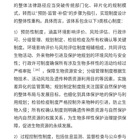
的整体法律路径应当突破传统部门化、碎片化的规制模
式，转而以“预防-监管-补偿”的步骤为指引，实现制度设计
的整体性重构。具体而言，该体系包含以下3类核心制度：
1）预防性制度，涵盖环境影响评价、风险评估、行政许
可、分级管理、规划制定、检验检疫及所有权确认等关键
制度。环境影响评价与风险评估制度相辅相成，共同评估
生物活动、外来物种引进及保护地规划的环境风险与安全
性；行政许可制度确保所有涉及生物多样性的活动均经过
［
34
］
严格审批
，保障生物资源安全；分级管理制度根据生
物技术、活动风险及遗传种质资源利用目的等因素，实施
差异化的监管策略；规划制定制度既关注国家自然保护地
的整体布局与发展目标，也细化到具体保护地的保护与利
用规划；检验检疫制度严格控制外来物种的引进，防止生
物入侵；所有权确认制度则明确遗传种质资源与自然保护
地内自然资源的权属关系，为生物多样性保护治理提供保
障，促进生物资源的永续发展。
2）过程控制性制度，包括信息监测、监督检查与公众参与