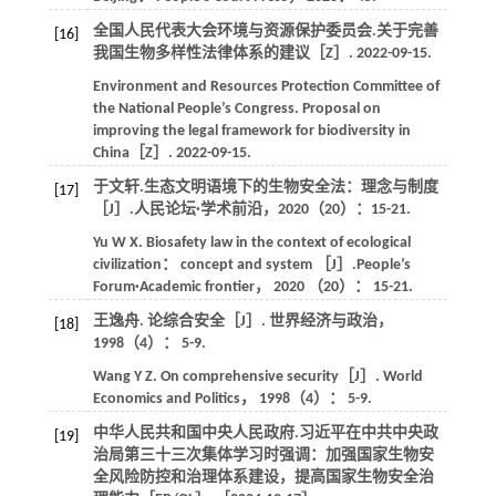
全国人民代表大会环境与资源保护委员会.关于完善
[16]
我国生物多样性法律体系的建议［Z］. 2022-09-15.
Environment and Resources Protection Committee of
the National People’s Congress. Proposal on
improving the legal framework for biodiversity in
China［Z］.
2022-09-15.​​
于文轩.生态文明语境下的生物安全法：理念与制度
[17]
［J］.
人民论坛·学术前沿
，
2020
（20）：15-21.
Yu
W X
. Biosafety law in the context of ecological
civilization： concept and system ［J］.
People’s
Forum·Academic frontier
，
2020
（20）： 15-21.
王逸舟. 论综合安全［J］.
世界经济与政治
，
[18]
1998
（4）： 5-9.
Wang
Y Z
. On comprehensive security［J］.
World
Economics and Politics
，
1998
（4）： 5-9.
中华人民共和国中央人民政府.习近平在中共中央政
[19]
治局第三十三次集体学习时强调：加强国家生物安
全风险防控和治理体系建设，提高国家生物安全治