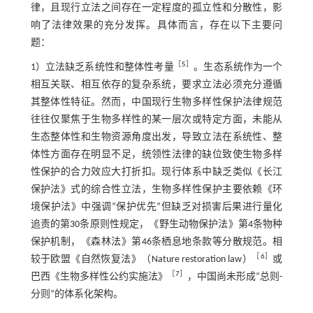
律，且现行立法之间存在一定程度的孤立性和分散性，影
响了法律效果的充分发挥。具体而言，存在以下主要问
题：
［
5
］
1）立法缺乏系统性和整体性考量
。生态系统作为一个
相互关联、相互依存的复杂系统，要求立法必须充分遵循
其整体性特征。然而，中国现行生物多样性保护法律规范
往往仅聚焦于生物多样性的某一层次或特定方面，未能从
生态整体性和生物资源角度出发，导致立法在系统性、整
体性方面存在明显不足，统领性法律的缺位致使生物多样
性保护的合力效应大打折扣。现行体系中缺乏类似《长江
保护法》式的综合性立法，生物多样性保护主要依赖《环
境保护法》中强调“保护优先”但缺乏对损害后果进行量化
追责的第30条原则性规定，《野生动物保护法》第4条物种
保护机制，《森林法》第46条栖息地条款等分散规范。相
［
6
］
较于欧盟《自然恢复法》（Nature restoration law）
或
［
7
］
巴西《生物多样性公约实施法》
，中国尚未形成“总则-
分则”的体系化架构。