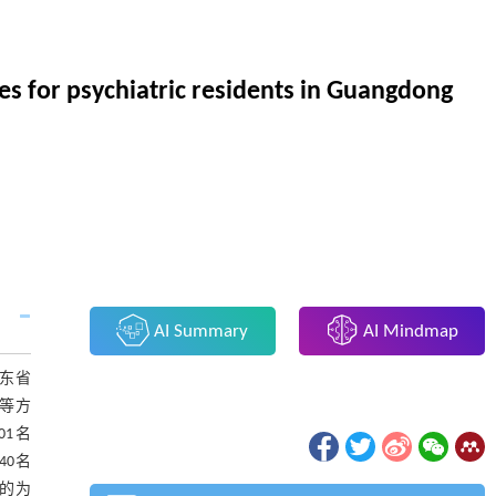
ses for psychiatric residents in Guangdong
AI Summary
AI Mindmap
广东省
等方
01名
40名
目的为