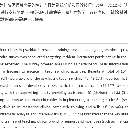
%）认为住院医师最需要的培训内容为系统分析和问诊技巧；75名（72.12%）
资进行支持奖励（物质和晋升政策等）和加强教学门诊的宣传。
结论
精神
重视程度还需进一步提高。
nt clinics in psychiatric resident training bases in Guangdong Province, prov
aire survey was conducted targeting resident instructors participating in the
ng Program. The survey covered areas such as participants' basic information
ir willingness to engage in teaching clinic activities.
Results
A total of 104 
92%) were aware of the psychiatric teaching clinic; 45 (43.27%) reported that 
essed interest in developing a psychiatric teaching clinic; 48 (46.15%) prefer
s, with the supervising faculty providing assistance; 40 (38.46%) and 33 (31
ng patients as the main difficulties in implementing a teaching clinic; 62 (59
 clinic to be mastering clinical psychiatric thinking and skills; 38 (36.54%) a
stematic analysis and interview skills; 75 (72.12%) indicated that the key area
 training of teaching clinics, providing support and incentives (such as financia