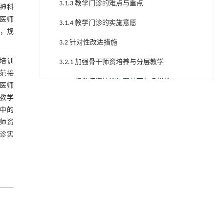
3.1.3 教学门诊的难点与重点
精神科
科医师
3.1.4 教学门诊的实施意愿
，规
3.2 针对性改进措施
化培训
3.2.1 加强骨干师资培养与分层教学
范接
3.2.2 提升师资培训的覆盖面与多样性
医师
用于宽浓度范围高效捕集CO₂及低能耗再生的新
[1]
教学
3.2.3 加强医院支持，改善教学条件
型酮基IPDA相变吸收剂
中的
Engineering
. 2026, Vol.58(3): 1-303
3.2.4 优化激励机制，减轻带教师资负担
师资
https://doi.org/10.1016/j.eng.2025.05.008
诊实
3.2.5 规范教学门诊流程，提升管理效率
利用纳米结构增强水产养殖安全性——危害物
[2]
检测与去除
4 结 语
Engineering
. 2026, Vol.58(3): 1-303
https://doi.org/10.1016/j.eng.2025.07.044
参考文献
基于检流计的无对准误差全原位成像与激光加
[3]
基金资助
工系统及其在泛半导体制造中的应用
Engineering
. 2026, Vol.58(3): 1-303