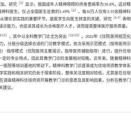
［
1
］
增加。研究
显示，我国成年人精神障碍的终身患病率为16.6%，这对
［
2
］
精神科医生，仅占全国医生总数的1.49%
，每10万人仅有3.55名精神
［
5
-
7
］
是从理论到实践的重要环节，是医学生向医生转变的关键。研究
表明
接诊能力，也促进其成长为合格医疗人才，进而提高整体医疗服务质量。
8
-
11
］
［
12
-
13
］
，其中以全科教学门诊尤为突出
。2022年《住院医师规范
力，分层分级选择合适的门诊教学模式，依次采用示范模式（指导医师示
助）-指导模式（住院医师主要接诊，指导医师辅助指导）进行，提升住培
一定的专业特点，因此其教学门诊的发展相对较晚。近年来，随着精神科
一医院等培训基地的带动下，精神科教学门诊逐渐成为住培师资教学体系
学实践和相关研究仍处于探索阶段，整体关注度相对较低，尤其是在住培
在调查精神科住培师资开展教学门诊的意愿及其影响因素，分析在教学门
关建议。