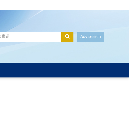
Adv search