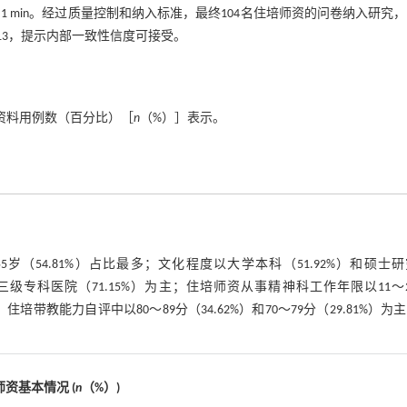
 min。经过质量控制和纳入标准，最终104名住培师资的问卷纳入研究
713，提示内部一致性信度可接受。
数资料用例数（百分比）［
n
（%）］表示。
55岁（54.81%）占比最多；文化程度以大学本科（51.92%）和硕士
以三级专科医院（71.15%）为主；住培师资从事精神科工作年限以11～
住培带教能力自评中以80～89分（34.62%）和70～79分（29.81%）为
师资基本情况 (
n
（%）)