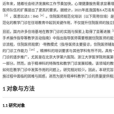
近年来，随着社会经济发展和工作节奏加快，心理健康服务需求显著
医师队伍的扩展提出了更高的要求。据统计，2021年底我国有6.4万名
［
3
］
［
4
］
，医患比达1∶840
。住院医师规范化培训（以下简称住培）
范化的教学门诊在住培教育中起到关键作用，不仅提升住院医师的独立
［
目前，国内许多住培基地在教学门诊的实践与探索上取得了显著进展
手术操作指导等教学活动指南》中指出指导医师需要根据住院医师的能
诊流程，住院医师观摩）-带教模式（指导医师主要接诊，住院医师辅
［
14
］
的门诊工作能力
。精神科的培训要求与其他学科有所不同，具有
门诊的逐步推广，尤其是在北京大学第六医院、浙江大学医学院附属第
一部分。然而，由于精神科的特殊性和教学门诊发展较晚，该领域的教
如何在教学门诊中发挥作用的问题上，研究相对较少。因此，本研究旨
施过程中面临的困难与困惑，进而为提升精神科教学门诊的质量提供相
1 对象与方法
1.1 研究对象