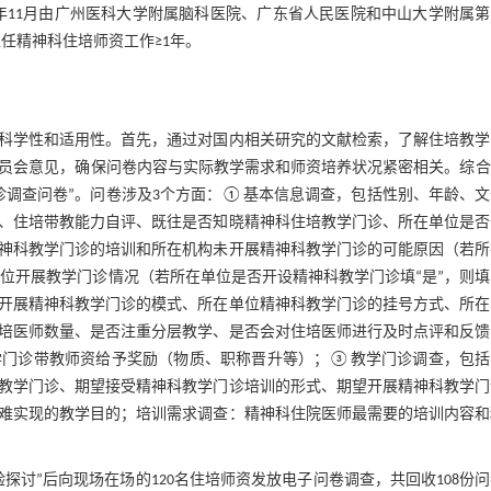
年11月由广州医科大学附属脑科医院、广东省人民医院和中山大学附属
任精神科住培师资工作≥1年。
科学性和适用性。首先，通过对国内相关研究的文献检索，了解住培教学
员会意见，确保问卷内容与实际教学需求和师资培养状况紧密相关。综合
诊调查问卷”。问卷涉及3个方面：①基本信息调查，包括性别、年龄、文
、住培带教能力自评、既往是否知晓精神科住培教学门诊、所在单位是否
神科教学门诊的培训和所在机构未开展精神科教学门诊的可能原因（若所
位开展教学门诊情况（若所在单位是否开设精神科教学门诊填“是”，则
开展精神科教学门诊的模式、所在单位精神科教学门诊的挂号方式、所在
培医师数量、是否注重分层教学、是否会对住培医师进行及时点评和反馈
学门诊带教师资给予奖励（物质、职称晋升等）；③教学门诊调查，包括
教学门诊、期望接受精神科教学门诊培训的形式、期望开展精神科教学门
难实现的教学目的；培训需求调查：精神科住院医师最需要的培训内容和
讨”后向现场在场的120名住培师资发放电子问卷调查，共回收108份