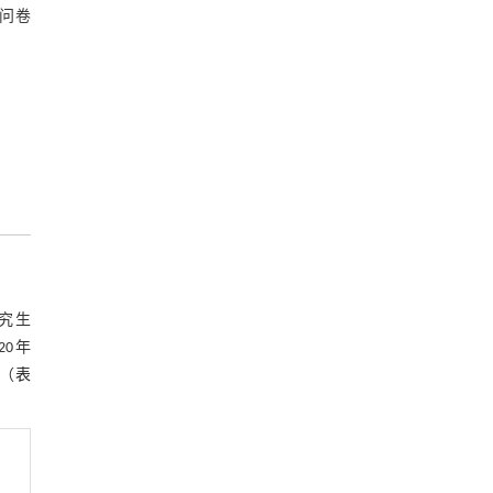
，问卷
研究生
20年
主（
表