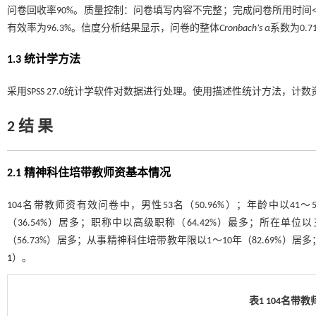
问卷回收率90%。质量控制：问卷填写内容不完整；完成问卷所用时间<1
有效率为96.3%。信度分析结果显示，问卷的整体
Cronbach’s α
系数为0.
1.3 统计学方法
采用SPSS 27.0统计学软件对数据进行处理。使用描述性统计方法，计
2 结 果
2.1 精神科住培带教师资基本情况
104名带教师资有效问卷中，男性53名（50.96%）；年龄中以41～
（36.54%）居多；职称中以高级职称（64.42%）最多；所在单位
（56.73%）居多；从事精神科住培带教年限以1～10年（82.69%）居多；
1
）。
表1 104名带教