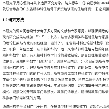
本研究采用方便抽样法来选择研究对象。纳入标准：①自愿参加2024
院联合承办的广东省精神科住培骨干师资培训班的住培师资；②必须担
1.2 研究方法
本研究的调查问卷设计参考了多方面的文献和专家意见，以确保问卷的
［
12
，
15
］
现有研究成果与经验
；其次，结合多家精神科基地住培专家委
的理论框架与专家的实践经验，设计了“广东省精神科住培基地教学门
度、职称、单位类型、从事精神科的年限、从事精神科住培带教的年限
精神科教学门诊、有无精神科教学门诊的带教经验、是否既往接受过精
位是否开设精神科教学门诊填“否”，则填写该内容）；②目前您所在单
部分问卷内容），包括所在单位开展精神科教学门诊的频次、所在单位
每次精神科教学门诊的挂号人数、所在单位每次精神科教学门诊带教住
在单位是否进行患者对教学门诊就诊满意度调查、所在单位是否对教
意愿调查和培训需求调查两部分。实施意愿调查：是否期望开展精神科
模式、能接受的开展教学门诊频次、教学门诊难点、精神科教学门诊最
科教学门诊需加强的方面。
通过问卷星平台制作电子问卷，在授课“精神科住培教学门诊规范和经验探