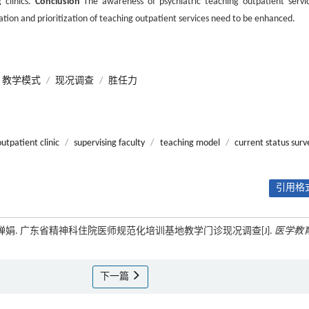
 clinics.
Conclusion
The awareness of psychiatric teaching outpatient servic
zation and prioritization of teaching outpatient services need to be enhanced.
教学模式
/
现况调查
/
胜任力
utpatient clinic
/
supervising faculty
/
teaching model
/
current status surv
引用格式
杨婵娟. 广东省精神科住院医师规范化培训基地教学门诊现况调查[J].
医学教
下一篇