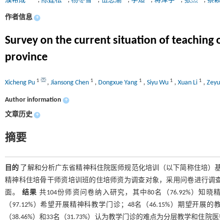
濮希成
,
陈建松
,
杨冬雪
,
伍思渝
,
李烜
,
蒋泽宇
,
张杰
,
蔡
作者信息
+
Survey on the current situation of teaching 
province
1
1
1
1
1
Xicheng Pu
,
Jiansong Chen
,
Dongxue Yang
,
Siyu Wu
,
Xuan Li
,
Zeyu
Author information
+
文章历史
+
摘要
目的
了解和分析广东省精神科住院医师规范化培训（以下简称住培）
精神科住培骨干师资培训班的住培师资为调查对象，采用问卷进行调
面。
结果
共104份师资问卷纳入研究，其中80名（76.92%）知晓
（97.12%）希望开展精神科教学门诊；48名（46.15%）期望
（38.46%）和33名（31.73%）认为教学门诊的难点为分层教学和住