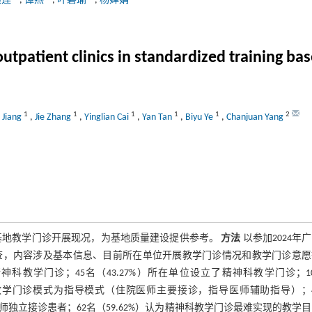
颖莲
,
谭燕
,
叶碧瑜
,
杨婵娟
outpatient clinics in standardized training ba
1
1
1
1
1
2
 Jiang
,
Jie Zhang
,
Yinglian Cai
,
Yan Tan
,
Biyu Ye
,
Chanjuan Yang
基地教学门诊开展现况，为基地质量建设提供参考。
方法
以参加2024年
查，内容涉及基本信息、目前所在单位开展教学门诊情况和教学门诊意愿
精神科教学门诊；45名（43.27%）所在单位设立了精神科教学门诊；1
开展的教学门诊模式为指导模式（住院医师主要接诊，指导医师辅助指导）；
院医师独立接诊患者；62名（59.62%）认为精神科教学门诊最难实现的教学