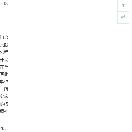
第三医
https://doi.org/10.1016/j.eng.2025.07.041
基于机器学习揭示二氢杨梅素抑制TGF-β/ALK5
[4]
信号通路治疗肺纤维化的新机制
Engineering
. 2026, Vol.58(3): 1-303
https://doi.org/10.1016/j.eng.2025.10.017
门诊
文献
动力学引导的聚对苯二甲酸乙二酯可控低聚解
[5]
化程
聚及其定制化高性能聚合物升级回收
开设
Engineering
. 2026, Vol.58(3): 1-303
https://doi.org/10.1016/j.eng.2026.02.010
在单
填写此
单位
、所
实施
诊的
精神
问卷，