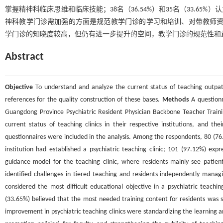
掌握精神科临床思维和临床技能；38名（36.54%）和35名（33.65
神科教学门诊需加强的方面是规范教学门诊的学习和培训、对带教师
学门诊的知晓度较高，但仍有进一步提升的空间，教学门诊的规范性和
Abstract
Objective
To understand and analyze the current status of teaching outpatie
references for the quality construction of these bases.
Methods
A questionn
Guangdong Province Psychiatric Resident Physician Backbone Teacher Traini
current status of teaching clinics in their respective institutions, and the
questionnaires were included in the analysis. Among the respondents, 80 (76.
institution had established a psychiatric teaching clinic; 101 (97.12%) expr
guidance model for the teaching clinic, where residents mainly see patient
identified challenges in tiered teaching and residents independently managi
considered the most difficult educational objective in a psychiatric teaching
(33.65%) believed that the most needed training content for residents was sy
improvement in psychiatric teaching clinics were standardizing the learning and