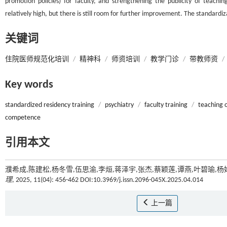
promotion policies) for faculty, and strengthening the publicity of teaching
relatively high, but there is still room for further improvement. The standardi
关键词
住院医师规范化培训
/
精神科
/
师资培训
/
教学门诊
/
带教师资
/
Key words
standardized residency training
/
psychiatry
/
faculty training
/
teaching o
competence
引用本文
濮希成,陈建松,杨冬雪,伍思渝,李烜,蒋泽宇,张杰,蔡颖莲,谭燕,叶碧瑜,
理
, 2025, 11(04): 456-462 DOI:10.3969/j.issn.2096-045X.2025.04.014
上一篇