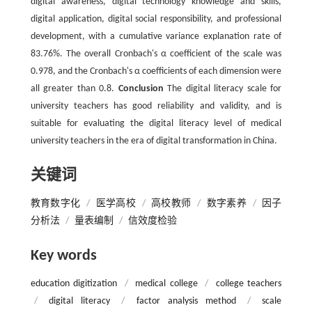
digital awareness, digital technology knowledge and skills,
digital application, digital social responsibility, and professional
development, with a cumulative variance explanation rate of
83.76%. The overall Cronbach's α coefficient of the scale was
0.978, and the Cronbach's α coefficients of each dimension were
all greater than 0.8.
Conclusion
The digital literacy scale for
university teachers has good reliability and validity, and is
suitable for evaluating the digital literacy level of medical
university teachers in the era of digital transformation in China.
关键词
教育数字化
/
医学高校
/
高校教师
/
数字素养
/
因子
分析法
/
量表编制
/
信效度检验
Key words
education digitization
/
medical college
/
college teachers
/
digital literacy
/
factor analysis method
/
scale