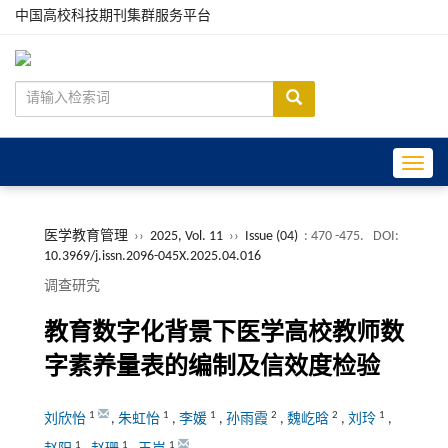
中国高校科技期刊集群服务平台
Toggle
医学教育管理
››
2025, Vol. 11
››
Issue (04)
: 470 -475.
DOI:
10.3969/j.issn.2096-045X.2025.04.016
调查研究
教育数字化背景下医学高校教师数
字素养量表的编制及信效度检验
1
1
1
2
2
1
刘欣怡
,
朱虹怡
,
李媛
,
孙雨霞
,
魏屹晗
,
刘玲
,
1
1
1