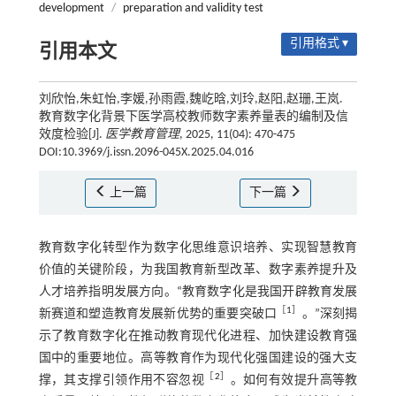
development
/
preparation and validity test
引用格式 ▾
引用本文
刘欣怡,朱虹怡,李媛,孙雨霞,魏屹晗,刘玲,赵阳,赵珊,王岚.
教育数字化背景下医学高校教师数字素养量表的编制及信
效度检验[J].
医学教育管理
, 2025, 11(04): 470-475
DOI:10.3969/j.issn.2096-045X.2025.04.016
上一篇
下一篇
教育数字化转型作为数字化思维意识培养、实现智慧教育
价值的关键阶段，为我国教育新型改革、数字素养提升及
人才培养指明发展方向。“教育数字化是我国开辟教育发展
［
1
］
新赛道和塑造教育发展新优势的重要突破口
。”深刻揭
示了教育数字化在推动教育现代化进程、加快建设教育强
国中的重要地位。高等教育作为现代化强国建设的强大支
［
2
］
撑，其支撑引领作用不容忽视
。如何有效提升高等教