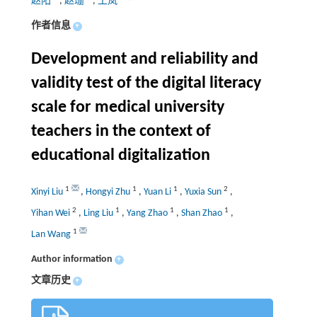
赵阳
,
赵珊
,
王岚
作者信息
+
Development and reliability and
validity test of the digital literacy
scale for medical university
teachers in the context of
educational digitalization
1
1
1
2
Xinyi Liu
,
Hongyi Zhu
,
Yuan Li
,
Yuxia Sun
,
2
1
1
1
Yihan Wei
,
Ling Liu
,
Yang Zhao
,
Shan Zhao
,
1
Lan Wang
Author information
+
文章历史
+