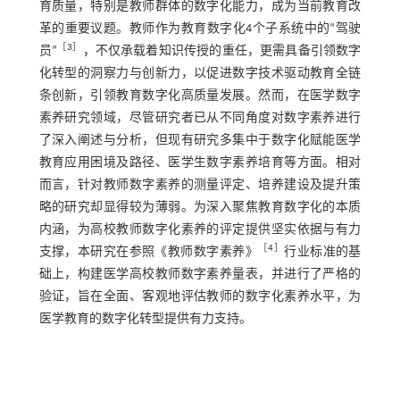
育质量，特别是教师群体的数字化能力，成为当前教育改
革的重要议题。教师作为教育数字化4个子系统中的“驾驶
［
3
］
员”
，不仅承载着知识传授的重任，更需具备引领数字
化转型的洞察力与创新力，以促进数字技术驱动教育全链
条创新，引领教育数字化高质量发展。然而，在医学数字
素养研究领域，尽管研究者已从不同角度对数字素养进行
了深入阐述与分析，但现有研究多集中于数字化赋能医学
教育应用困境及路径、医学生数字素养培育等方面。相对
而言，针对教师数字素养的测量评定、培养建设及提升策
略的研究却显得较为薄弱。为深入聚焦教育数字化的本质
内涵，为高校教师数字化素养的评定提供坚实依据与有力
［
4
］
支撑，本研究在参照《教师数字素养》
行业标准的基
础上，构建医学高校教师数字素养量表，并进行了严格的
验证，旨在全面、客观地评估教师的数字化素养水平，为
医学教育的数字化转型提供有力支持。
1 量表初稿编制