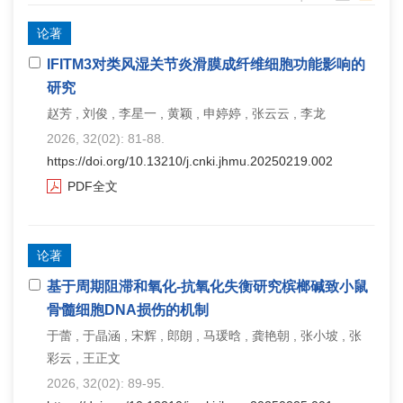
论著
IFITM3对类风湿关节炎滑膜成纤维细胞功能影响的
研究
赵芳 , 刘俊 , 李星一 , 黄颖 , 申婷婷 , 张云云 , 李龙
2026, 32(02): 81-88.
https://doi.org/10.13210/j.cnki.jhmu.20250219.002
PDF全文
论著
基于周期阻滞和氧化‑抗氧化失衡研究槟榔碱致小鼠
骨髓细胞DNA损伤的机制
于蕾 , 于晶涵 , 宋辉 , 郎朗 , 马瑗晗 , 龚艳朝 , 张小坡 , 张
彩云 , 王正文
2026, 32(02): 89-95.