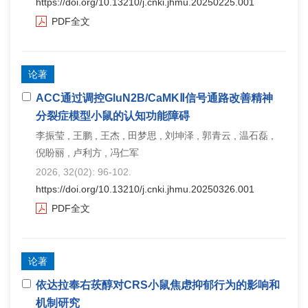
https://doi.org/10.13210/j.cnki.jhmu.20250225.001
PDF全文
论著
ACC通过调控GluN2B/CaMKⅡ信号通路改善精神
分裂症模型小鼠的认知功能障碍
李振莹 , 王鹏 , 王杰 , 田梦思 , 刘坤泽 , 郭青云 , 温石磊 ,
倪盼丽 , 卢利方 , 冯仁军
2026, 32(02): 96-102.
https://doi.org/10.13210/j.cnki.jhmu.20250326.001
PDF全文
论著
依达拉奉右莰醇对CRS小鼠焦虑抑郁行为的影响和
机制研究